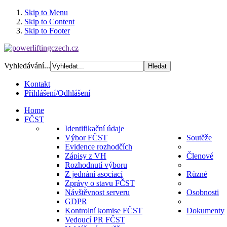
Skip to Menu
Skip to Content
Skip to Footer
Vyhledávání...
Kontakt
Přihlášení/Odhlášení
Home
FČST
Identifikační údaje
Výbor FČST
Soutěže
Evidence rozhodčích
Zápisy z VH
Členové
Rozhodnutí výboru
Z jednání asociací
Různé
Zprávy o stavu FČST
Návštěvnost serveru
Osobnosti
GDPR
Kontrolní komise FČST
Dokumenty
Vedoucí PR FČST