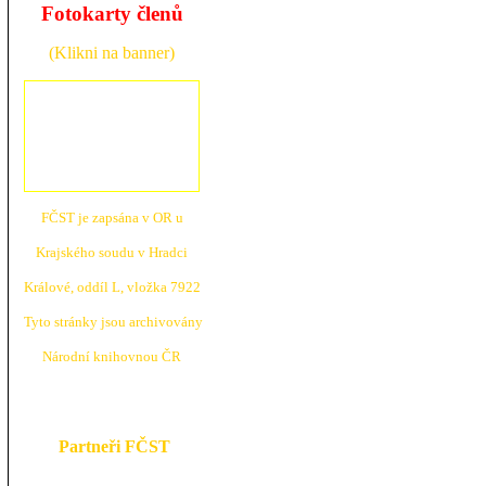
Fotokarty členů
(Klikni na banner)
FČST je zapsána v OR u
Krajské
ho soudu v Hradci
Králové, oddíl L, vložka 7922
Tyto stránky jsou archivovány
N
árodní knihovnou ČR
Partneři FČST