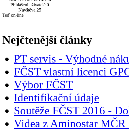
Přihlášení uživatelé
0
Návštěva
25
Teď on-line
-
Nejčtenější články
PT servis - Výhodné nák
FČST vlastní licenci GP
Výbor FČST
Identifikační údaje
Soutěže FČST 2016 - Do
Videa z Aminostar MČR