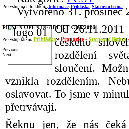
Pro vstup na info klikni:
Informace,
Přihláška
,
Startovní listina
Vytvořeno 31. prosinec 
Od 26.11.2011 
PILSEN OPEN DEADLIFT CUP 2026
českého silové
Přihláška
-
Propozice
-
Startovní listina
Pro vstup klikni:
Previous
rozdělení svě
Next
sloučení. Možn
vznikla rozdělením. Ne
oslavovat. To jsme v minul
přetrvávají.
Řeknu jen, že nás čeká 