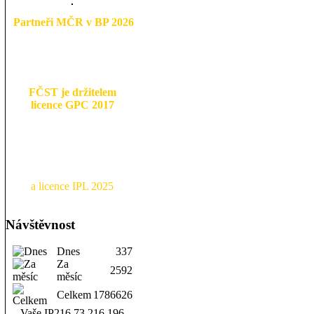
Partneři MČR v BP 2026
FČST je držitelem
licence GPC 2017
a licence IPL 2025
Návštěvnost
Dnes
337
Za
2592
měsíc
Celkem
1786626
Vaše IP
216.73.216.196