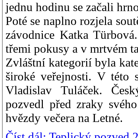
jednu hodinu se začali hrno
Poté se naplno rozjela sou
závodnice Katka Türbová. 
třemi pokusy a v mrtvém t
Zvláštní kategorií byla kat
široké veřejnosti. V této
Vladislav Tuláček. Česk
pozvedl před zraky svého
hvězdy večera na Letné.
Číst dál: Teplický pozved 