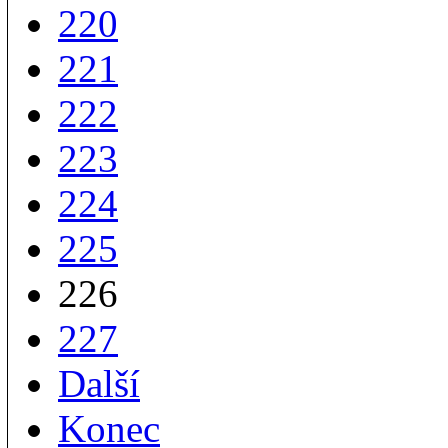
220
221
222
223
224
225
226
227
Další
Konec