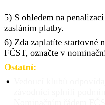
5) S ohledem na penalizaci
zasláním platby.
6) Zda zaplatíte startovné 
FČST, označte v nominační
Ostatní:
Vedoucí klubů odpovídaj
závodníci splnili podmí
Nominačním řádem FČST