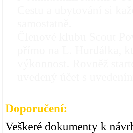
Cestu a ubytování si kaž
samostatně.
Členové klubu Scout Pow
přímo na L. Hurdálka, kt
výkonnost. Rovněž start
uvedený účet s uvedení
Doporučení:
Veškeré dokumenty k návr