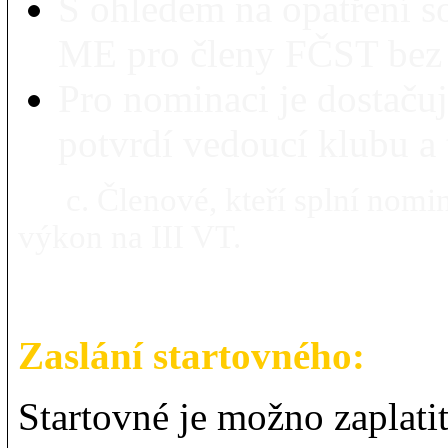
S ohledem na opatření so
ME pro členy FČST bez n
Pro nominaci je dostaču
potvrdí vedoucí klubu a 
c. Členové, kteří splní nomin
výkon na III VT.
Zaslání startovného:
Startovné je možno zaplatit