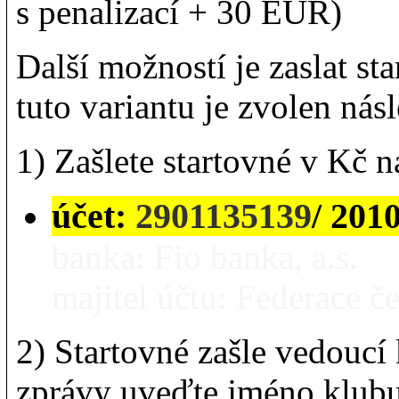
s penalizací + 30 EUR)
Další možností je zaslat s
tuto variantu je zvolen nás
1) Zašlete startovné v Kč 
účet:
2901135139
/ 201
banka: Fio banka, a.s.
majitel účtu: Federace č
2) Startovné zašle vedoucí
zprávy uveďte jméno klubu 