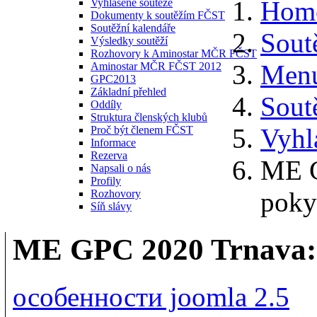
Hom
Vyhlášené soutěže
Dokumenty k soutěžím FČST
Soutěžní kalendáře
Sout
Výsledky soutěží
Rozhovory k Aminostar MČR FČST
Menu
Aminostar MČR FČST 2012
GPC2013
Základní přehled
Sout
Oddíly
Struktura členských klubů
Vyhl
Proč být členem FČST
Informace
Rezerva
ME G
Napsali o nás
Profily
poky
Rozhovory
Síň slávy
ME GPC 2020 Trnava:
особенности joomla 2.5