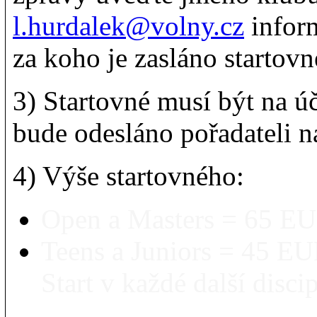
l.hurdalek@volny.cz
inform
za koho je zasláno startovn
3) Startovné musí být na 
bude odesláno pořadateli n
4) Výše startovného:
Open a Masters = 65 EU
Teens a Juniors = 45 EU
Start v každé další disc