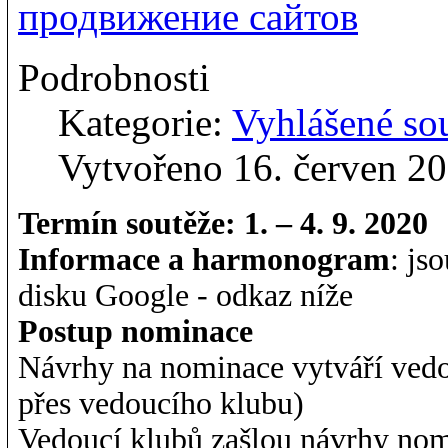
продвижение сайтов
Podrobnosti
Kategorie:
Vyhlášené so
Vytvořeno 16. červen 2
Termín soutěže: 1. – 4. 9. 2020
Informace a harmonogram
: js
disku Google - odkaz níže
Postup nominace
Návrhy na nominace vytváří ved
přes vedoucího klubu)
Vedoucí klubů zašlou návrhy nom