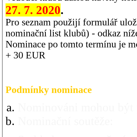
27. 7. 2020
.
Pro seznam použijí formulář ulo
nominační list klubů) - odkaz níž
Nominace po tomto termínu je mo
+ 30 EUR
Podmínky nominace
Nominováni mohou být 
Nominační soutěže: