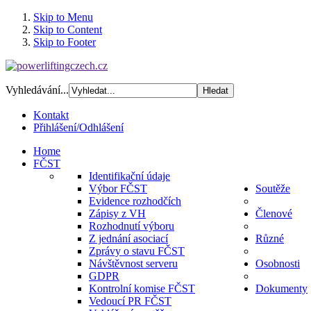
Skip to Menu
Skip to Content
Skip to Footer
Vyhledávání...
Kontakt
Přihlášení/Odhlášení
Home
FČST
Identifikační údaje
Výbor FČST
Soutěže
Evidence rozhodčích
Zápisy z VH
Členové
Rozhodnutí výboru
Z jednání asociací
Různé
Zprávy o stavu FČST
Návštěvnost serveru
Osobnosti
GDPR
Kontrolní komise FČST
Dokumenty
Vedoucí PR FČST