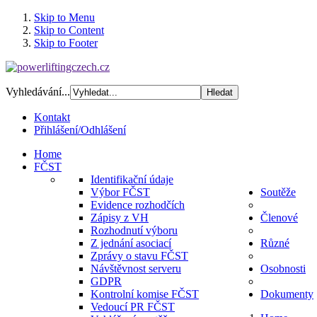
Skip to Menu
Skip to Content
Skip to Footer
Vyhledávání...
Kontakt
Přihlášení/Odhlášení
Home
FČST
Identifikační údaje
Výbor FČST
Soutěže
Evidence rozhodčích
Zápisy z VH
Členové
Rozhodnutí výboru
Z jednání asociací
Různé
Zprávy o stavu FČST
Návštěvnost serveru
Osobnosti
GDPR
Kontrolní komise FČST
Dokumenty
Vedoucí PR FČST