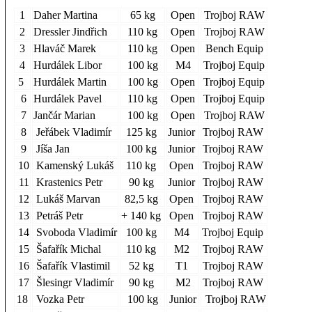
1
Daher Martina
65 kg
Open
Trojboj RAW
2
Dressler Jindřich
110 kg
Open
Trojboj RAW
3
Hlaváč Marek
110 kg
Open
Bench Equip
4
Hurdálek Libor
100 kg
M4
Trojboj Equip
5
Hurdálek Martin
100 kg
Open
Trojboj Equip
6
Hurdálek Pavel
110 kg
Open
Trojboj Equip
7
Jančár Marian
100 kg
Open
Trojboj RAW
8
Jeřábek Vladimír
125 kg
Junior
Trojboj RAW
9
Jíša Jan
100 kg
Junior
Trojboj RAW
10
Kamenský Lukáš
110 kg
Open
Trojboj RAW
11
Krastenics Petr
90 kg
Junior
Trojboj RAW
12
Lukáš Marvan
82,5 kg
Open
Trojboj RAW
13
Petráš Petr
+ 140 kg
Open
Trojboj RAW
14
Svoboda Vladimír
100 kg
M4
Trojboj Equip
15
Šafařík Michal
110 kg
M2
Trojboj RAW
16
Šafařík Vlastimil
52 kg
T1
Trojboj RAW
17
Šlesingr Vladimír
90 kg
M2
Trojboj RAW
18
Vozka Petr
100 kg
Junior
Trojboj RAW