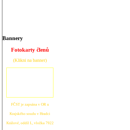
Bannery
Fotokarty členů
(Klikni na banner)
FČST je zapsána v OR u
Krajské
ho soudu v Hradci
Králové, oddíl L, vložka 7922