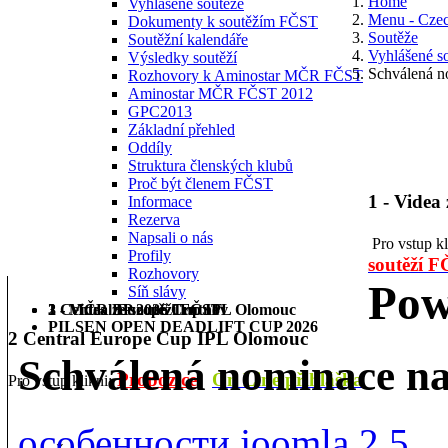
Home
Vyhlášené soutěže
Menu - Cze
Dokumenty k soutěžím FČST
Soutěže
Soutěžní kalendáře
Vyhlášené s
Výsledky soutěží
Schválená 
Rozhovory k Aminostar MČR FČST
Aminostar MČR FČST 2012
GPC2013
Základní přehled
Oddíly
Struktura členských klubů
Proč být členem FČST
1 - Videa
Informace
Rezerva
Napsali o nás
Pro vstup k
Profily
soutěží 
Rozhovory
Pow
Síň slávy
1 - Videa ze soutěží FČST
2 Central Europe Cup IPL Olomouc
3 - MČR BP 2026 Trutnov
PILSEN OPEN DEADLIFT CUP 2026
2 Central Europe Cup IPL Olomouc
Schválená nominace 
Propozice
On Line přihláška
Pro vstup klikni:
особенности joomla 2.5