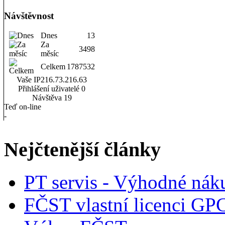
Návštěvnost
Dnes
13
Za
3498
měsíc
Celkem
1787532
Vaše IP
216.73.216.63
Přihlášení uživatelé
0
Návštěva
19
Teď on-line
-
Nejčtenější články
PT servis - Výhodné nák
FČST vlastní licenci GP