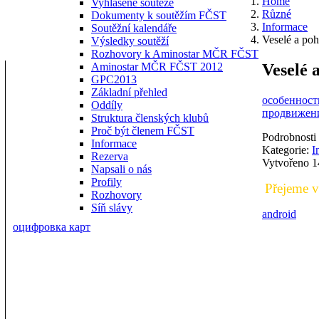
Home
Vyhlášené soutěže
Různé
Dokumenty k soutěžím FČST
Informace
Soutěžní kalendáře
Veselé a po
Výsledky soutěží
Rozhovory k Aminostar MČR FČST
Veselé 
Aminostar MČR FČST 2012
GPC2013
Základní přehled
особенности
Oddíly
продвижени
Struktura členských klubů
Proč být členem FČST
Podrobnosti
Informace
Kategorie:
I
Rezerva
Vytvořeno 1
Napsali o nás
Profily
Přejeme v
Rozhovory
Síň slávy
android
оцифровка карт