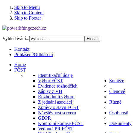
Skip to Menu
Skip to Content
Skip to Footer
Vyhledávání...
Kontakt
Přihlášení/Odhlášení
Home
FČST
Identifikační údaje
Výbor FČST
Soutěže
Evidence rozhodčích
Zápisy z VH
Členové
Rozhodnutí výboru
Z jednání asociací
Různé
Zprávy o stavu FČST
Návštěvnost serveru
Osobnosti
GDPR
Kontrolní komise FČST
Dokumenty
Vedoucí PR FČST