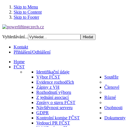
Skip to Menu
Skip to Content
Skip to Footer
Vyhledávání...
Kontakt
Přihlášení/Odhlášení
Home
FČST
Identifikační údaje
Výbor FČST
Soutěže
Evidence rozhodčích
Zápisy z VH
Členové
Rozhodnutí výboru
Z jednání asociací
Různé
Zprávy o stavu FČST
Návštěvnost serveru
Osobnosti
GDPR
Kontrolní komise FČST
Dokumenty
Vedoucí PR FČST