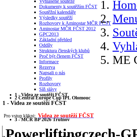
Hom
Vyhlášené soutěže
Dokumenty k soutěžím FČST
Soutěžní kalendáře
Menu
Výsledky soutěží
Rozhovory k Aminostar MČR FČST
Sout
Aminostar MČR FČST 2012
GPC2013
Základní přehled
Vyhl
Oddíly
Struktura členských klubů
ME 
Proč být členem FČST
Informace
Rezerva
Napsali o nás
Profily
Rozhovory
Síň slávy
1 - Videa ze soutěží FČST
2 Central Europe Cup IPL Olomouc
1 - Videa ze soutěží FČST
Videa ze soutěží FČST
Pro vstup klikni:
3 - MČR BP 2026 Trutnov
Powerliftingczech-