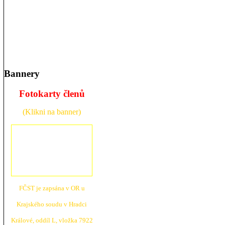
Bannery
Fotokarty členů
(Klikni na banner)
FČST je zapsána v OR u
Krajské
ho soudu v Hradci
Králové, oddíl L, vložka 7922