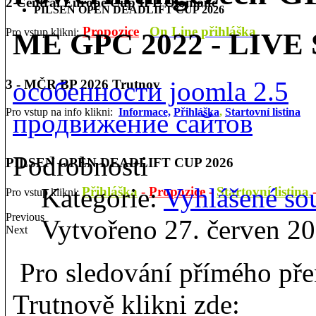
2 Central Europe Cup IPL Olomouc
PILSEN OPEN DEADLIFT CUP 2026
Propozice
On Line přihláška
Pro vstup klikni:
ME GPC 2022 - LIV
особенности joomla 2.5
3 - MČR BP 2026 Trutnov
Pro vstup na info klikni:
Informace,
Přihláška
,
Startovní listina
продвижение сайтов
Podrobnosti
PILSEN OPEN DEADLIFT CUP 2026
Kategorie:
Vyhlášené so
Přihláška
-
Propozice
-
Startovní listina
Pro vstup klikni:
Previous
Vytvořeno 27. červen 2
Next
Pro sledování přímého př
Trutnově klikni zde: