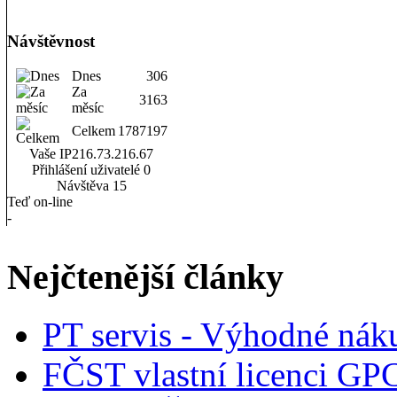
Návštěvnost
Dnes
306
Za
3163
měsíc
Celkem
1787197
Vaše IP
216.73.216.67
Přihlášení uživatelé
0
Návštěva
15
Teď on-line
-
Nejčtenější články
PT servis - Výhodné nák
FČST vlastní licenci GP