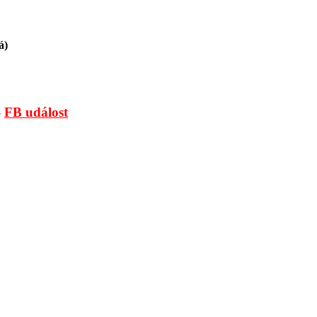
á)
-
FB událost