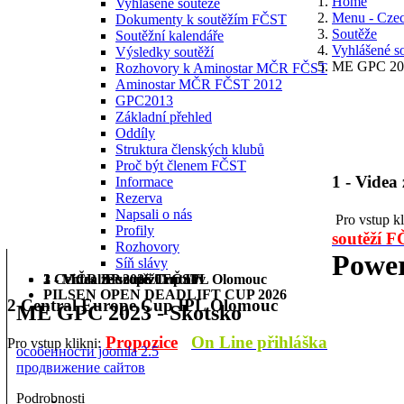
Home
Vyhlášené soutěže
Menu - Cze
Dokumenty k soutěžím FČST
Soutěže
Soutěžní kalendáře
Vyhlášené s
Výsledky soutěží
ME GPC 202
Rozhovory k Aminostar MČR FČST
Aminostar MČR FČST 2012
GPC2013
Základní přehled
Oddíly
Struktura členských klubů
Proč být členem FČST
1 - Videa
Informace
Rezerva
Napsali o nás
Pro vstup k
Profily
soutěží 
Rozhovory
Power
Síň slávy
1 - Videa ze soutěží FČST
2 Central Europe Cup IPL Olomouc
3 - MČR BP 2026 Trutnov
PILSEN OPEN DEADLIFT CUP 2026
2 Central Europe Cup IPL Olomouc
ME GPC 2023 - Skotsko
Propozice
On Line přihláška
Pro vstup klikni:
особенности joomla 2.5
продвижение сайтов
Podrobnosti