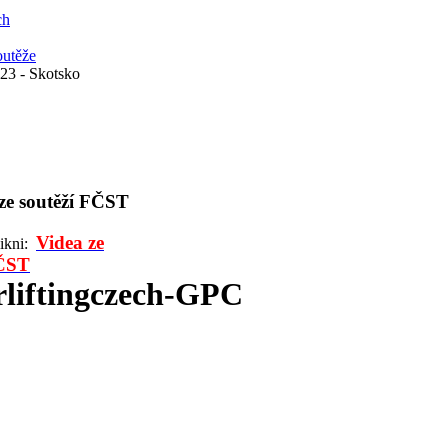
ch
outěže
3 - Skotsko
 ze soutěží FČST
Videa ze
likni:
FČST
liftingczech-GPC