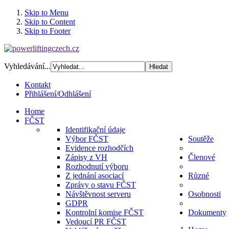
Skip to Menu
Skip to Content
Skip to Footer
Vyhledávání...
Kontakt
Přihlášení/Odhlášení
Home
FČST
Identifikační údaje
Výbor FČST
Soutěže
Evidence rozhodčích
Zápisy z VH
Členové
Rozhodnutí výboru
Z jednání asociací
Různé
Zprávy o stavu FČST
Návštěvnost serveru
Osobnosti
GDPR
Kontrolní komise FČST
Dokumenty
Vedoucí PR FČST