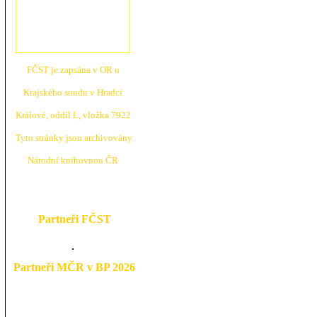
FČST je zapsána v OR u
Krajské
ho soudu v Hradci
Králové, oddíl L, vložka 7922
Tyto stránky jsou archivovány
N
árodní knihovnou ČR
Partneři FČST
Partneři MČR v BP 2026