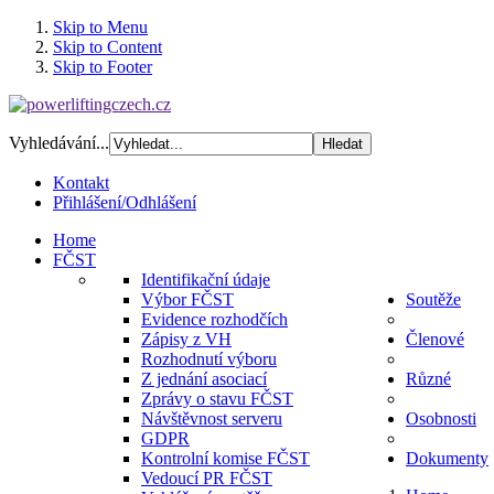
Skip to Menu
Skip to Content
Skip to Footer
Vyhledávání...
Kontakt
Přihlášení/Odhlášení
Home
FČST
Identifikační údaje
Výbor FČST
Soutěže
Evidence rozhodčích
Zápisy z VH
Členové
Rozhodnutí výboru
Z jednání asociací
Různé
Zprávy o stavu FČST
Návštěvnost serveru
Osobnosti
GDPR
Kontrolní komise FČST
Dokumenty
Vedoucí PR FČST