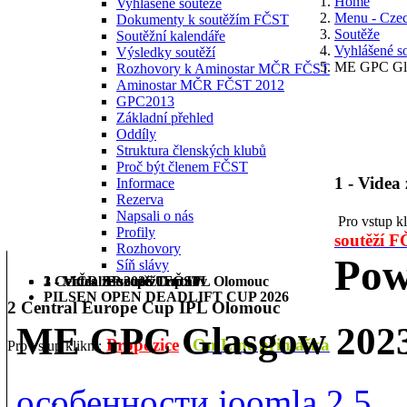
Home
Vyhlášené soutěže
Menu - Cze
Dokumenty k soutěžím FČST
Soutěže
Soutěžní kalendáře
Vyhlášené s
Výsledky soutěží
ME GPC Gla
Rozhovory k Aminostar MČR FČST
Aminostar MČR FČST 2012
GPC2013
Základní přehled
Oddíly
Struktura členských klubů
Proč být členem FČST
1 - Videa
Informace
Rezerva
Napsali o nás
Pro vstup k
Profily
soutěží 
Rozhovory
Pow
Síň slávy
1 - Videa ze soutěží FČST
2 Central Europe Cup IPL Olomouc
3 - MČR BP 2026 Trutnov
PILSEN OPEN DEADLIFT CUP 2026
2 Central Europe Cup IPL Olomouc
ME GPC Glasgow 2023
Propozice
On Line přihláška
Pro vstup klikni:
особенности joomla 2.5