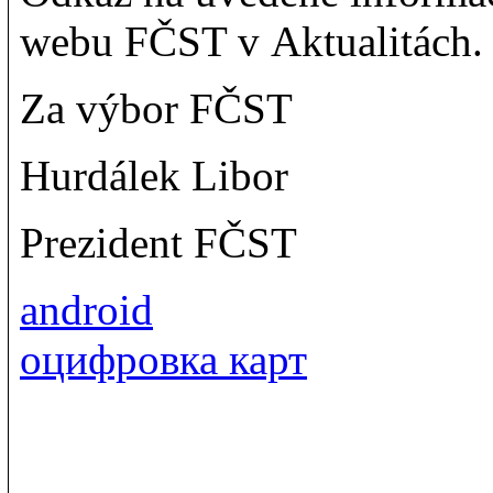
webu FČST v Aktualitách.
Za výbor FČST
Hurdálek Libor
Prezident FČST
android
оцифровка карт