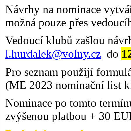
Návrhy na nominace vytvář
možná pouze přes vedoucí
Vedoucí klubů zašlou návr
1
l.hurdalek@volny.cz
do
Pro seznam použijí formulá
(ME 2023 nominační list kl
Nominace po tomto termínu
zvýšenou platbou + 30 E