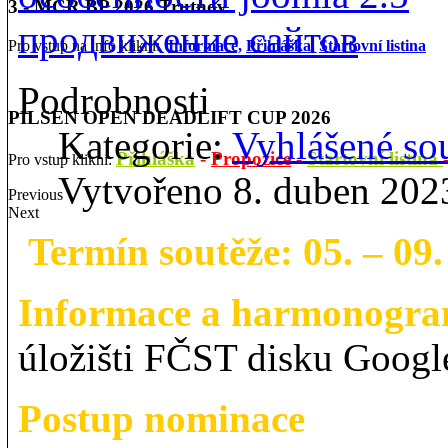
3 - MČR BP 2026 Trutnov
продвижение сайтов
Pro vstup na info klikni:
Informace,
Přihláška
,
Startovní listina
Podrobnosti
PILSEN OPEN DEADLIFT CUP 2026
Kategorie:
Vyhlášené so
Přihláška
-
Propozice
-
Startovní listina
Pro vstup klikni:
Vytvořeno 8. duben 202
Previous
Next
Termín soutěže: 05. – 09.
Informace a harmonogr
úložišti FČST disku Google
Postup nominace