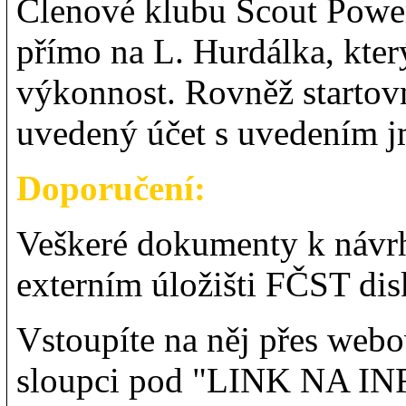
Členové klubu Scout Powerl
přímo na L. Hurdálka, kter
výkonnost. Rovněž startov
uvedený účet s uvedením j
Doporučení:
Veškeré dokumenty k návr
externím úložišti FČST di
Vstoupíte na něj přes web
sloupci pod "LINK NA INFO