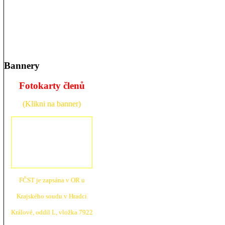
Bannery
Fotokarty členů
(Klikni na banner)
FČST je zapsána v OR u
Krajské
ho soudu v Hradci
Králové, oddíl L, vložka 7922