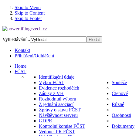
Skip to Menu
Skip to Content
Skip to Footer
Vyhledávání...
Kontakt
Přihlášení/Odhlášení
Home
FČST
Identifikační údaje
Výbor FČST
Soutěže
Evidence rozhodčích
Zápisy z VH
Členové
Rozhodnutí výboru
Z jednání asociací
Různé
Zprávy o stavu FČST
Návštěvnost serveru
Osobnosti
GDPR
Kontrolní komise FČST
Dokumenty
Vedoucí PR FČST