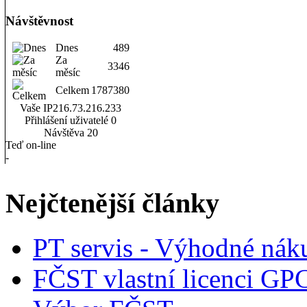
Návštěvnost
Dnes
489
Za
3346
měsíc
Celkem
1787380
Vaše IP
216.73.216.233
Přihlášení uživatelé
0
Návštěva
20
Teď on-line
-
Nejčtenější články
PT servis - Výhodné nák
FČST vlastní licenci GP