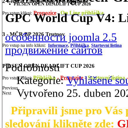
2 Central Europe Cup IPL Olomouc
PILSEN OPEN DEADLIFT CUP 2026
Propozice
On Line přihláška
Pro vstup klikni:
GPC World Cup V4: Li
особенности joomla 2.5
3 - MČR BP 2026 Trutnov
Pro vstup na info klikni:
Informace,
Přihláška
,
Startovní listina
продвижение сайтов
Podrobnosti
PILSEN OPEN DEADLIFT CUP 2026
Kategorie:
Vyhlášené so
Přihláška
-
Propozice
-
Startovní listina
Pro vstup klikni:
Previous
Vytvořeno 25. duben 20
Next
Připravili jsme pro Vás
G
sledování klikněte zde: