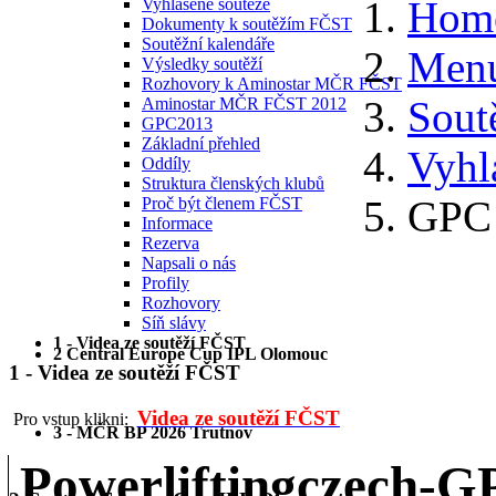
Hom
Vyhlášené soutěže
Dokumenty k soutěžím FČST
Soutěžní kalendáře
Menu
Výsledky soutěží
Rozhovory k Aminostar MČR FČST
Sout
Aminostar MČR FČST 2012
GPC2013
Základní přehled
Vyhl
Oddíly
Struktura členských klubů
GPC 
Proč být členem FČST
Informace
Rezerva
Napsali o nás
Profily
Rozhovory
Síň slávy
1 - Videa ze soutěží FČST
2 Central Europe Cup IPL Olomouc
1 - Videa ze soutěží FČST
Videa ze soutěží FČST
Pro vstup klikni:
3 - MČR BP 2026 Trutnov
Powerliftingczech-