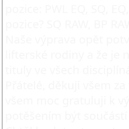
pozice: PWL EQ, SQ, EQ
pozice? SQ RAW, BP RA
Naše výprava opět potvr
lifterské rodiny a že je 
tituly ve všech disciplín
Přátelé, děkuji všem za
všem moc gratuluji k vý
potěšením být součástí