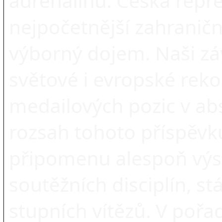
adrenalinu. Česká repr
nejpočetnější zahranič
výborný dojem. Naši záv
světové i evropské rekor
medailových pozic v ab
rozsah tohoto příspěvk
připomenu alespoň výsl
soutěžních disciplín, st
stupních vítězů. V pořad