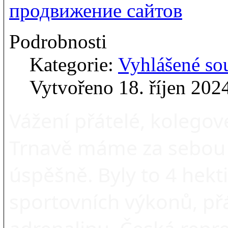
продвижение сайтов
Podrobnosti
Kategorie:
Vyhlášené so
Vytvořeno 18. říjen 202
Vážení přátelé, kolegové
Trnavě máme za sebou 
úspěšně. Byly to 4 hek
sportovních výkonů, př