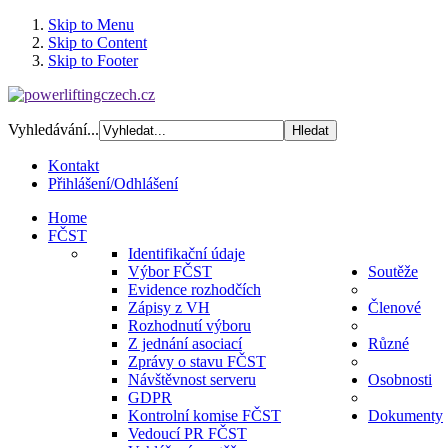
Skip to Menu
Skip to Content
Skip to Footer
Vyhledávání...
Kontakt
Přihlášení/Odhlášení
Home
FČST
Identifikační údaje
Výbor FČST
Soutěže
Evidence rozhodčích
Zápisy z VH
Členové
Rozhodnutí výboru
Z jednání asociací
Různé
Zprávy o stavu FČST
Návštěvnost serveru
Osobnosti
GDPR
Kontrolní komise FČST
Dokumenty
Vedoucí PR FČST