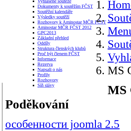
Hom
Vyhlášené soutěže
Dokumenty k soutěžím FČST
Soutěžní kalendáře
Sout
Výsledky soutěží
Rozhovory k Aminostar MČR FČST
Menu
Aminostar MČR FČST 2012
GPC2013
Základní přehled
Sout
Oddíly
Struktura členských klubů
Vyhl
Proč být členem FČST
Informace
Rezerva
MS G
Napsali o nás
Profily
Rozhovory
Síň slávy
MS 
Poděkování
особенности joomla 2.5