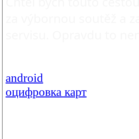
Chtěl bych touto cesto
za výbornou soutěž a za
servisu. Opravdu to nem
android
оцифровка карт