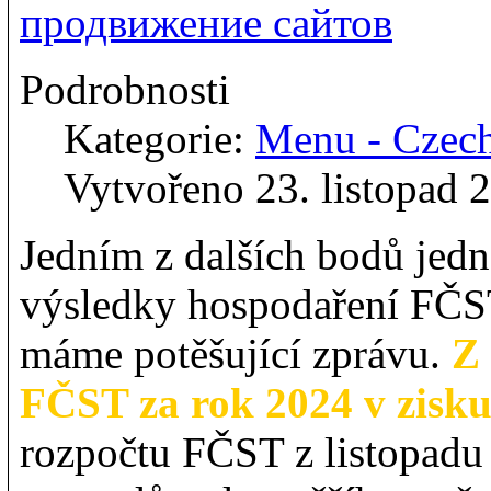
продвижение сайтов
Podrobnosti
Kategorie:
Menu - Czec
Vytvořeno 23. listopad 
Jedním z dalších bodů jed
výsledky hospodaření FČST
máme potěšující zprávu.
Z 
FČST za rok 2024 v zisku
rozpočtu FČST z listopadu 