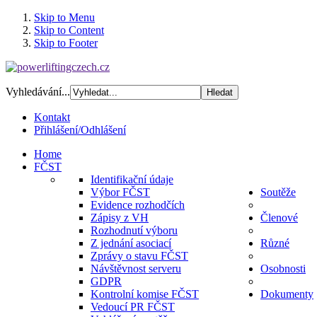
Skip to Menu
Skip to Content
Skip to Footer
Vyhledávání...
Kontakt
Přihlášení/Odhlášení
Home
FČST
Identifikační údaje
Výbor FČST
Soutěže
Evidence rozhodčích
Zápisy z VH
Členové
Rozhodnutí výboru
Z jednání asociací
Různé
Zprávy o stavu FČST
Návštěvnost serveru
Osobnosti
GDPR
Kontrolní komise FČST
Dokumenty
Vedoucí PR FČST