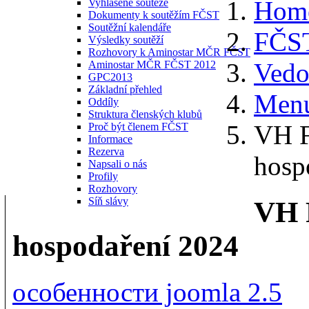
Hom
Vyhlášené soutěže
Dokumenty k soutěžím FČST
Soutěžní kalendáře
FČS
Výsledky soutěží
Rozhovory k Aminostar MČR FČST
Vedo
Aminostar MČR FČST 2012
GPC2013
Základní přehled
Menu
Oddíly
Struktura členských klubů
VH F
Proč být členem FČST
Informace
Rezerva
hosp
Napsali o nás
Profily
Rozhovory
Síň slávy
VH 
hospodaření 2024
особенности joomla 2.5