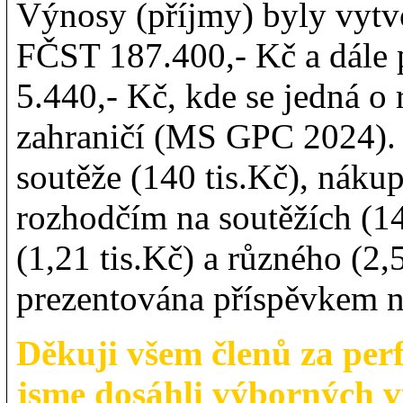
Výnosy (příjmy) byly vytv
FČST 187.400,- Kč a dále
5.440,- Kč, kde se jedná o 
zahraničí (MS GPC 2024). 
soutěže (140 tis.Kč), nákup
rozhodčím na soutěžích (14
(1,21 tis.Kč) a různého (2,5
prezentována příspěvkem n
Děkuji všem členů za perf
jsme dosáhli výborných v