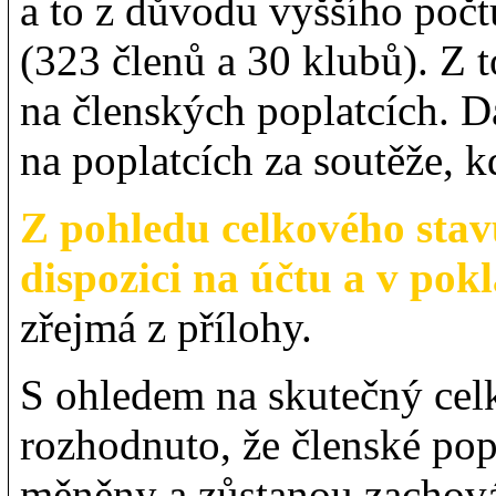
a to z důvodu vyššího počt
(323 členů a 30 klubů). Z 
na členských poplatcích. D
na poplatcích za soutěže, 
Z pohledu celkového sta
dispozici na účtu a v pok
zřejmá z přílohy.
S ohledem na skutečný cel
rozhodnuto, že členské po
měněny a zůstanou zachová