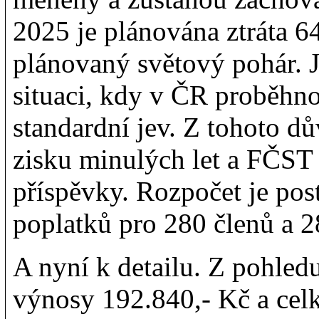
2025 je plánována ztráta 6
plánovaný světový pohár. 
situaci, kdy v ČR proběhno
standardní jev. Z tohoto d
zisku minulých let a FČST
příspěvky. Rozpočet je pos
poplatků pro 280 členů a 2
A nyní k detailu. Z pohled
výnosy 192.840,- Kč a cel