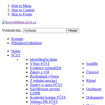
Skip to Menu
Skip to Content
Skip to Footer
Vyhledávání...
Kontakt
Přihlášení/Odhlášení
Home
FČST
Identifikační údaje
Výbor FČST
Soutěže
Evidence rozhodčích
Zápisy z VH
Členové
Rozhodnutí výboru
Z jednání asociací
Různé
Zprávy o stavu FČST
Návštěvnost serveru
Osobnosti
GDPR
Kontrolní komise FČST
Dokumenty
Vedoucí PR FČST