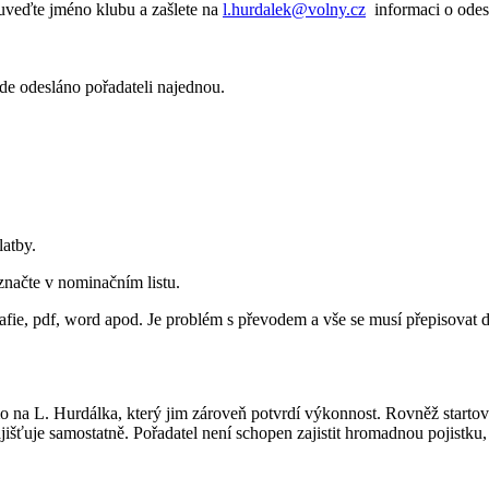
 uveďte jméno klubu a zašlete na
l.hurdalek@volny.cz
informaci o odesl
e odesláno pořadateli najednou.
latby.
značte v nominačním listu.
afie, pdf, word apod. Je problém s převodem a vše se musí přepisovat d
mo na L. Hurdálka, který jim zároveň potvrdí výkonnost. Rovněž start
išťuje samostatně. Pořadatel není schopen zajistit hromadnou pojistku, pr