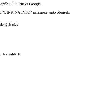
ložišti FČST disku Google.
od "LINK NA INFO" naleznete tento obrázek:
edených níže:
 Aktualitách.