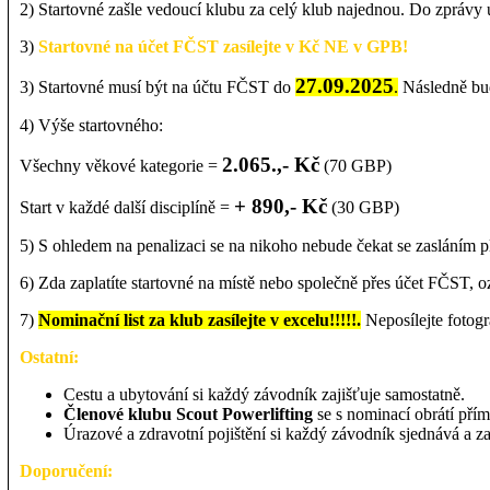
2) Startovné zašle vedoucí klubu za celý klub najednou. Do zprávy
3)
Startovné na účet FČST zasílejte v Kč NE v GPB!
27.09.202
5
3) Startovné musí být na účtu FČST do
.
Následně bud
4) Výše startovného:
2.065.,- Kč
Všechny věkové kategorie =
(70 GBP)
+ 890,- Kč
Start v každé další disciplíně =
(30 GBP)
5) S ohledem na penalizaci se na nikoho nebude čekat se zasláním p
6) Zda zaplatíte startovné na místě nebo společně přes účet FČST, o
7)
Nominační list za klub zasílejte v excelu!!!!!.
Neposílejte fotogr
Ostatní:
Cestu a ubytování si každý závodník zajišťuje samostatně.
Členové klubu Scout Powerlifting
se s nominací obrátí pří
Úrazové a zdravotní pojištění si každý závodník sjednává a zaj
Doporučení: