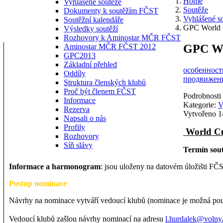
Home
Vyhlášené soutěže
Soutěže
Dokumenty k soutěžím FČST
Vyhlášené s
Soutěžní kalendáře
GPC World 
Výsledky soutěží
Rozhovory k Aminostar MČR FČST
GPC Wo
Aminostar MČR FČST 2012
GPC2013
Základní přehled
особенности
Oddíly
продвижени
Struktura členských klubů
Proč být členem FČST
Podrobnosti
Informace
Kategorie:
V
Rezerva
Vytvořeno 1
Napsali o nás
Profily
World Cu
Rozhovory
Síň slávy
Termín sout
Informace a harmonogram
: jsou uloženy na datovém úložišti FČ
Postup nominace
Návrhy na nominace vytváří vedoucí klubů (nominace je možná pou
Vedoucí klubů zašlou návrhy nominací na adresu
l.hurdalek@volny