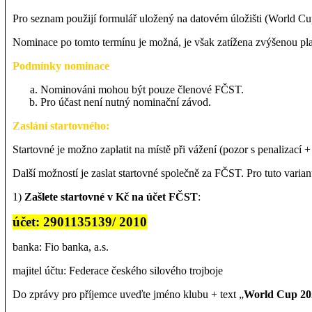
Pro seznam použijí formulář uložený na datovém úložišti (World Cup
Nominace po tomto termínu je možná, je však zatížena zvýšenou pla
Podmínky nominace
Nominováni mohou být pouze členové FČST.
Pro účast není nutný nominační závod.
Zaslání startovného:
Startovné je možno zaplatit na místě při vážení (pozor s penalizací
Další možností je zaslat startovné společně za FČST. Pro tuto variant
1)
Zašlete startovné v Kč na účet FČST
:
účet: 2901135139/ 2010
banka: Fio banka, a.s.
majitel účtu: Federace českého silového trojboje
Do zprávy pro příjemce uveďte jméno klubu + text „
World Cup
20