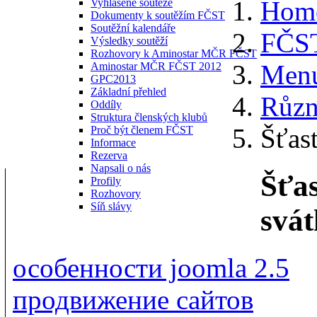
Hom
Vyhlášené soutěže
Dokumenty k soutěžím FČST
Soutěžní kalendáře
FČS
Výsledky soutěží
Rozhovory k Aminostar MČR FČST
Menu
Aminostar MČR FČST 2012
GPC2013
Základní přehled
Různ
Oddíly
Struktura členských klubů
Šťas
Proč být členem FČST
Informace
Rezerva
Napsali o nás
Šťa
Profily
Rozhovory
Síň slávy
svá
особенности joomla 2.5
продвижение сайтов