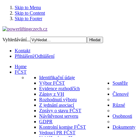
Skip to Menu
Skip to Content
Skip to Footer
Vyhledávání...
Kontakt
Přihlášení/Odhlášení
Home
FČST
Identifikační údaje
Výbor FČST
Soutěže
Evidence rozhodčích
Zápisy z VH
Členové
Rozhodnutí výboru
Z jednání asociací
Různé
Zprávy o stavu FČST
Návštěvnost serveru
Osobnosti
GDPR
Kontrolní komise FČST
Dokumenty
Vedoucí PR FČST