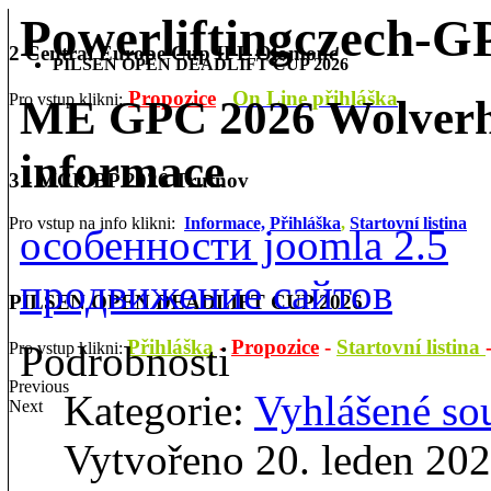
Powerliftingczech-
2 Central Europe Cup IPL Olomouc
PILSEN OPEN DEADLIFT CUP 2026
Propozice
On Line přihláška
Pro vstup klikni:
ME GPC 2026 Wolverh
informace
3 - MČR BP 2026 Trutnov
Pro vstup na info klikni:
Informace,
Přihláška
,
Startovní listina
особенности joomla 2.5
продвижение сайтов
PILSEN OPEN DEADLIFT CUP 2026
Přihláška
-
Propozice
-
Startovní listina
Podrobnosti
Pro vstup klikni:
Previous
Kategorie:
Vyhlášené so
Next
Vytvořeno 20. leden 20