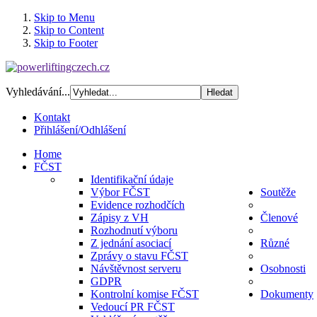
Skip to Menu
Skip to Content
Skip to Footer
Vyhledávání...
Kontakt
Přihlášení/Odhlášení
Home
FČST
Identifikační údaje
Výbor FČST
Soutěže
Evidence rozhodčích
Zápisy z VH
Členové
Rozhodnutí výboru
Z jednání asociací
Různé
Zprávy o stavu FČST
Návštěvnost serveru
Osobnosti
GDPR
Kontrolní komise FČST
Dokumenty
Vedoucí PR FČST