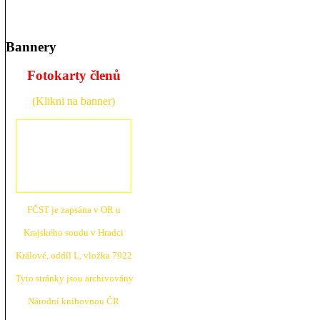
Bannery
Fotokarty členů
(Klikni na banner)
FČST je zapsána v OR u
Krajské
ho soudu v Hradci
Králové, oddíl L, vložka 7922
Tyto stránky jsou archivovány
N
árodní knihovnou ČR