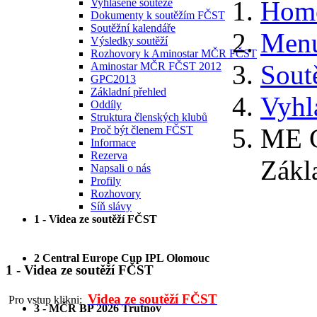
Hom
Vyhlášené soutěže
Dokumenty k soutěžím FČST
Soutěžní kalendáře
Menu
Výsledky soutěží
Rozhovory k Aminostar MČR FČST
Sout
Aminostar MČR FČST 2012
GPC2013
Základní přehled
Vyhl
Oddíly
Struktura členských klubů
ME G
Proč být členem FČST
Informace
Rezerva
Zákl
Napsali o nás
Profily
Rozhovory
Síň slávy
1 - Videa ze soutěží FČST
2 Central Europe Cup IPL Olomouc
1 - Videa ze soutěží FČST
Videa ze soutěží FČST
Pro vstup klikni:
3 - MČR BP 2026 Trutnov