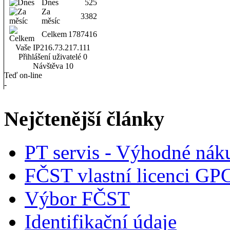
Dnes
525
Za
3382
měsíc
Celkem
1787416
Vaše IP
216.73.217.111
Přihlášení uživatelé
0
Návštěva
10
Teď on-line
-
Nejčtenější články
PT servis - Výhodné nák
FČST vlastní licenci GP
Výbor FČST
Identifikační údaje