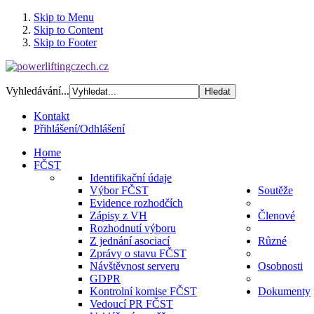
Skip to Menu
Skip to Content
Skip to Footer
Vyhledávání...
Kontakt
Přihlášení/Odhlášení
Home
FČST
Identifikační údaje
Výbor FČST
Soutěže
Evidence rozhodčích
Zápisy z VH
Členové
Rozhodnutí výboru
Z jednání asociací
Různé
Zprávy o stavu FČST
Návštěvnost serveru
Osobnosti
GDPR
Kontrolní komise FČST
Dokumenty
Vedoucí PR FČST