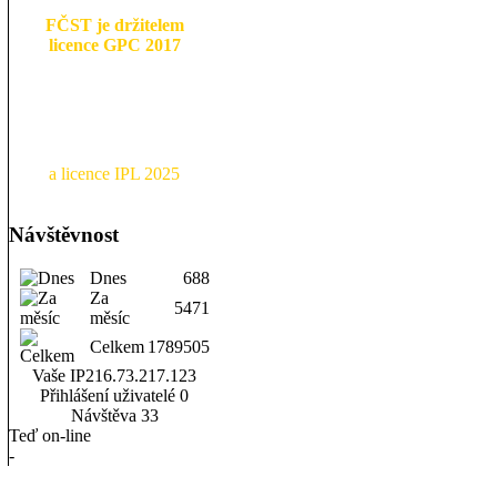
FČST je držitelem
licence GPC 2017
a licence IPL 2025
Návštěvnost
Dnes
688
Za
5471
měsíc
Celkem
1789505
Vaše IP
216.73.217.123
Přihlášení uživatelé
0
Návštěva
33
Teď on-line
-