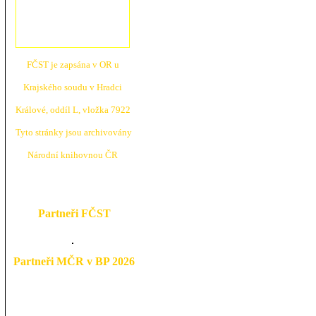
FČST je zapsána v OR u
Krajské
ho soudu v Hradci
Králové, oddíl L, vložka 7922
Tyto stránky jsou archivovány
N
árodní knihovnou ČR
Partneři FČST
Partneři MČR v BP 2026