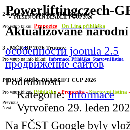
Powerliftingczech-
2 Central Europe Cup IPL Olomouc
PILSEN OPEN DEADLIFT CUP 2026
Propozice
On Line přihláška
Pro vstup klikni:
Aktualizované národní
особенности joomla 2.5
3 - MČR BP 2026 Trutnov
Pro vstup na info klikni:
Informace,
Přihláška
,
Startovní listina
продвижение сайтов
Podrobnosti
PILSEN OPEN DEADLIFT CUP 2026
Kategorie:
Informace
Přihláška
-
Propozice
-
Startovní listina
Pro vstup klikni:
Previous
Vytvořeno 29. leden 20
Next
Na FČST Google byly vlož