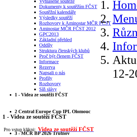
Hom
Vyhlášené soutěže
Dokumenty k soutěžím FČST
Soutěžní kalendáře
Menu
Výsledky soutěží
Rozhovory k Aminostar MČR FČST
Různ
Aminostar MČR FČST 2012
GPC2013
Základní přehled
Info
Oddíly
Struktura členských klubů
Aktu
Proč být členem FČST
Informace
Rezerva
12-2
Napsali o nás
Profily
Rozhovory
Síň slávy
1 - Videa ze soutěží FČST
2 Central Europe Cup IPL Olomouc
1 - Videa ze soutěží FČST
Videa ze soutěží FČST
Pro vstup klikni:
3 - MČR BP 2026 Trutnov