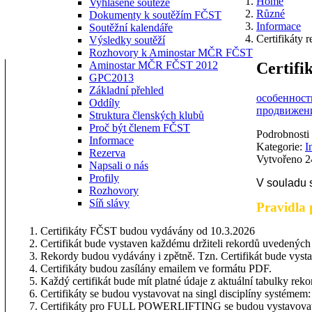
Home
Vyhlášené soutěže
Různé
Dokumenty k soutěžím FČST
Informace
Soutěžní kalendáře
Certifikáty
Výsledky soutěží
Rozhovory k Aminostar MČR FČST
Certifi
Aminostar MČR FČST 2012
GPC2013
Základní přehled
особенности
Oddíly
продвижени
Struktura členských klubů
Proč být členem FČST
Podrobnosti
Informace
Kategorie:
I
Rezerva
Vytvořeno 2
Napsali o nás
Profily
V souladu 
Rozhovory
Síň slávy
Pravidla 
Certifikáty FČST budou vydávány od 10.3.2026
Certifikát bude vystaven každému držiteli rekordů uvedených
Rekordy budou vydávány i zpětně. Tzn. Certifikát bude vystav
Certifikáty budou zasílány emailem ve formátu PDF.
Každý certifikát bude mít platné údaje z aktuální tabulky rekor
Certifikáty se budou vystavovat na singl disciplíny systémem: c
Certifikáty pro FULL POWERLIFTING se budou vystavovat systé