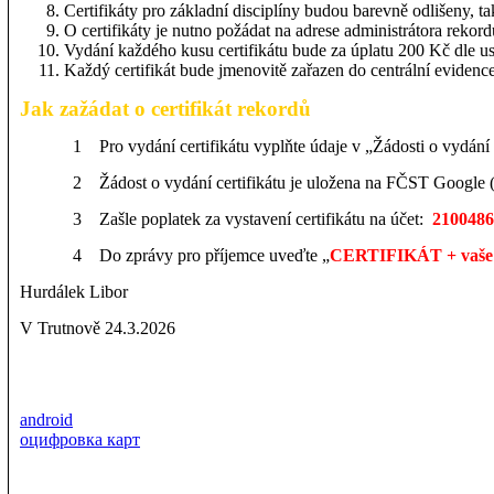
Certifikáty pro základní disciplíny budou barevně odlišeny,
O certifikáty je nutno požádat na adrese administrátora reko
Vydání každého kusu certifikátu bude za úplatu 200 Kč dle us
Každý certifikát bude jmenovitě zařazen do centrální evidenc
Jak zažádat o certifikát rekordů
1
Pro vydání certifikátu vyplňte údaje v „Žádosti o vydání
2
Žádost o vydání certifikátu je uložena na FČST Google (
3
Zašle poplatek za vystavení certifikátu na účet:
210048
4
Do zprávy pro příjemce uveďte „
CERTIFIKÁT + vaše
Hurdálek Libor
V Trutnově 24.3.2026
android
оцифровка карт