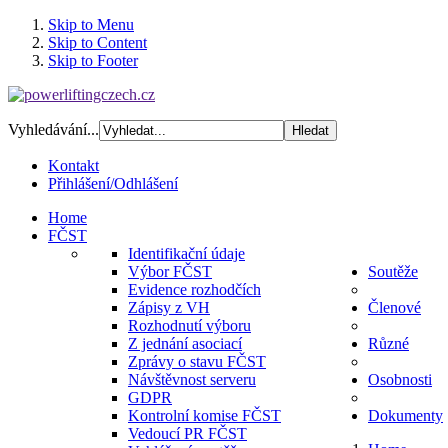
Skip to Menu
Skip to Content
Skip to Footer
Vyhledávání...
Kontakt
Přihlášení/Odhlášení
Home
FČST
Identifikační údaje
Výbor FČST
Soutěže
Evidence rozhodčích
Zápisy z VH
Členové
Rozhodnutí výboru
Z jednání asociací
Různé
Zprávy o stavu FČST
Návštěvnost serveru
Osobnosti
GDPR
Kontrolní komise FČST
Dokumenty
Vedoucí PR FČST