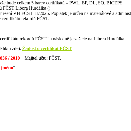
 takže bude celkem 5 barev certifikátů – PWL, BP, DL, SQ, BICEPS.
rdů FČST Libora Hurdálka ()
nesení VH FČST 11/2025. Poplatek je určen na materiálové a administrat
e certifikátů rekordů FČST.
 certifikátu rekordů FČST“ a následně je zašlete na Libora Hurdálka.
klikni zde):
Žádost o certifikát FČST
6836 / 2010
Majitel účtu: FČST.
 jméno
“