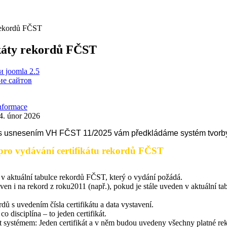
 rekordů FČST
káty rekordů FČST
 joomla 2.5
е сайтов
nformace
4. únor 2026
s usnesením VH FČST 11/2025 vám předkládáme systém tvorby 
pro vydávání certifikátu rekordů FČST
 v aktuální tabulce rekordů FČST, který o vydání požádá.
en i na rekord z roku2011 (např.), pokud je stále uveden v aktuální t
dů s uvedením čísla certifikátu a data vystavení.
o disciplína – to jeden certifikát.
mem: Jeden certifikát a v něm budou uvedeny všechny platné rekordy ž