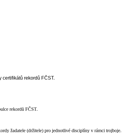
certifikátů rekordů FČST.
abulce rekordů FČST.
adatele (držitele) pro jednotlivé disciplíny v rámci trojboje.