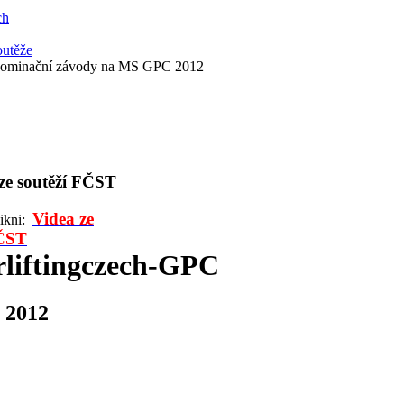
ch
outěže
nominační závody na MS GPC 2012
 ze soutěží FČST
Videa ze
likni:
FČST
liftingczech-GPC
 2012