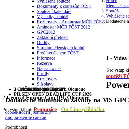
Home
Vyhlášené soutěže
Menu - Cze
Dokumenty k soutěžím FČST
Soutěže
Soutěžní kalendáře
Vyhlášené s
Výsledky soutěží
Dodatečné 
Rozhovory k Aminostar MČR FČST
Aminostar MČR FČST 2012
GPC2013
Základní přehled
Oddíly
Struktura členských klubů
Proč být členem FČST
1 - Videa
Informace
Rezerva
Napsali o nás
Pro vstup k
Profily
soutěží 
Rozhovory
Power
Síň slávy
1 - Videa ze soutěží FČST
2 Central Europe Cup IPL Olomouc
3 - MČR BP 2026 Trutnov
PILSEN OPEN DEADLIFT CUP 2026
2 Central Europe Cup IPL Olomouc
Dodatečné nominační závody na MS GPC
Propozice
On Line přihláška
Pro vstup klikni:
особенности joomla 2.5
продвижение сайтов
Podrobnosti