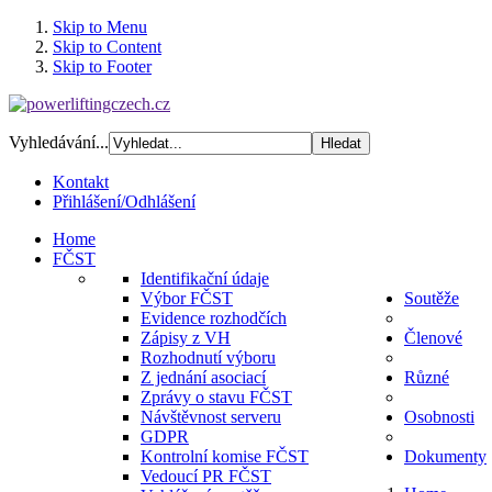
Skip to Menu
Skip to Content
Skip to Footer
Vyhledávání...
Kontakt
Přihlášení/Odhlášení
Home
FČST
Identifikační údaje
Výbor FČST
Soutěže
Evidence rozhodčích
Zápisy z VH
Členové
Rozhodnutí výboru
Z jednání asociací
Různé
Zprávy o stavu FČST
Návštěvnost serveru
Osobnosti
GDPR
Kontrolní komise FČST
Dokumenty
Vedoucí PR FČST