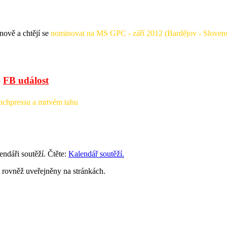
nově a chtějí se
nominovat na MS GPC
- září 2012 (Bardějov - Slove
-
FB událost
enchpressu a mrtvém tahu
ndáři soutěží. Čtěte:
Kalendář soutěží.
rovněž uveřejněny na stránkách.