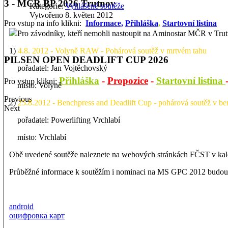
3 - MČR BP 2026 Trutnov
Kategorie:
Vyhlášené soutěže
Vytvořeno 8. květen 2012
Pro vstup na info klikni:
Informace,
Přihláška
,
Startovní listina
Pro závodníky, kteří nemohli nastoupit na Aminostar MČR v Trut
1)
4.8. 2012 - Volyně RAW - Pohárová soutěž v mrtvém tahu
PILSEN OPEN DEADLIFT CUP 2026
pořadatel: Jan Vojtěchovský
Přihláška
-
Propozice
-
Startovní listina
Pro vstup klikni:
místo: Volyně
Previous
2)
25.8.2012 - Benchpress and Deadlift Cup - pohárová soutěž v b
Next
pořadatel: Powerlifting Vrchlabí
místo: Vrchlabí
Obě uvedené soutěže naleznete na webových stránkách FČST v kale
Průběžné informace k soutěžím i nominaci na MS GPC 2012 budou 
android
оцифровка карт