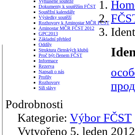
Hom
Vyhlášené soutěže
Dokumenty k soutěžím FČST
Soutěžní kalendáře
FČS
Výsledky soutěží
Rozhovory k Aminostar MČR FČST
Ident
Aminostar MČR FČST 2012
GPC2013
Základní přehled
Oddíly
Iden
Struktura členských klubů
Proč být členem FČST
Informace
Rezerva
особ
Napsali o nás
Profily
прод
Rozhovory
Síň slávy
Podrobnosti
Kategorie:
Výbor FČST
Vytvořeno 5. leden 2012