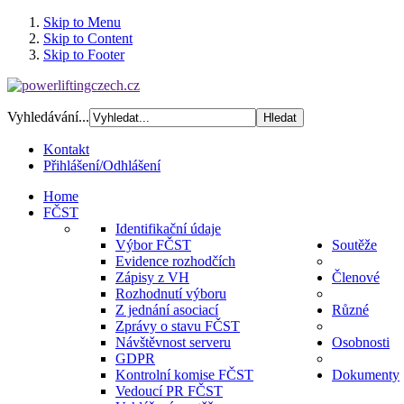
Skip to Menu
Skip to Content
Skip to Footer
Vyhledávání...
Kontakt
Přihlášení/Odhlášení
Home
FČST
Identifikační údaje
Výbor FČST
Soutěže
Evidence rozhodčích
Zápisy z VH
Členové
Rozhodnutí výboru
Z jednání asociací
Různé
Zprávy o stavu FČST
Návštěvnost serveru
Osobnosti
GDPR
Kontrolní komise FČST
Dokumenty
Vedoucí PR FČST