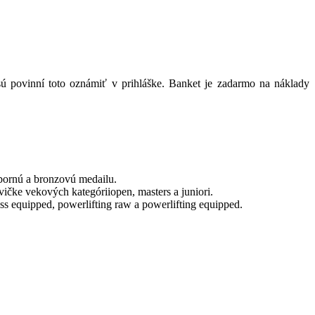
sú povinní toto oznámiť v prihláške. Banket je zadarmo na náklady
bornú a bronzovú medailu.
vičke vekových kategóriiopen, masters a juniori.
ss equipped, powerlifting raw a powerlifting equipped.