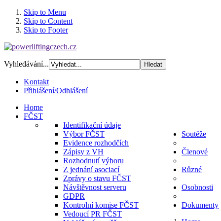
Skip to Menu
Skip to Content
Skip to Footer
Vyhledávání...
Kontakt
Přihlášení/Odhlášení
Home
FČST
Identifikační údaje
Výbor FČST
Soutěže
Evidence rozhodčích
Zápisy z VH
Členové
Rozhodnutí výboru
Z jednání asociací
Různé
Zprávy o stavu FČST
Návštěvnost serveru
Osobnosti
GDPR
Kontrolní komise FČST
Dokumenty
Vedoucí PR FČST