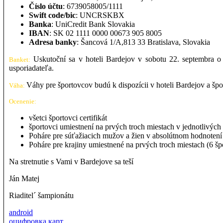
Číslo účtu
: 6739058005/1111
Swift code/bic
: UNCRSKBX
Banka
: UniCredit Bank Slovakia
IBAN
: SK 02 1111 0000 00673 905 8005
Adresa banky
: Šancová 1/A,813 33 Bratislava, Slovakia
Uskutoční sa v hoteli Bardejov v sobotu 22. septembra o 
Banket:
usporiadateľa.
Váhy pre športovcov budú k dispozícii v hoteli Bardejov a špor
Váha:
Ocenenie:
všetci športovci certifikát
športovci umiestnení na prvých troch miestach v jednotliv
Poháre pre súťažiacich mužov a žien v absolútnom hodnotení u
Poháre pre krajiny umiestnené na prvých troch miestach (6 šp
Na stretnutie s Vami v Bardejove sa teší
Ján Matej
Riaditel´ šampionátu
android
оцифровка карт