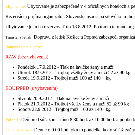
Ubytovanie je zabezpečené v 4 oficiálnych hoteloch a pen
Ubytovanie:
Rezerváciu prijíma organizátor, Slovenská asociácia silového trojb
Ubytovanie je treba rezervovať do 18.8.2012. Po tomto termíne orga
Dopravu z letísk Košice a Poprad zabezpečí organizá
Transfer z letísk:
Harmonogram Súťaže:
RAW (bez vybavenia)
Pondelok 17.9.2012 - Tlak na lavičke ženy a muži
Utorok 18.9.2012 - Trojboj všetky ženy a muži 52 až 90 kg
Streda 19.9.2012 - Trojboj muži 100 až 140 + kg
EQUIPPED (s vybavením)
Štvrtok 20.9.2012 - Tlak na lavičke ženy a muži
Piatok 21.9.2012 - Trojboj všetky ženy a muži 52 až 90 kg
Sobota 22.9.2012 - Trojboj muži 100 až 140+ kg
Deň pred súťažou – ráno 8.30 hod. až 10.00 hod. a poobede
Váženie:
Denne o 9.00 hod. okrem pondelka kedy súťaž začne
Začiatok súťaže: