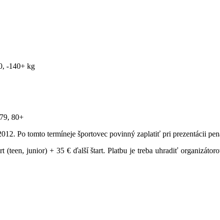
40, -140+ kg
-79, 80+
2012. Po tomto termíneje športovec povinný zaplatiť pri prezentácii pen
art (teen, junior) + 35 € ďalší štart. Platbu je treba uhradiť organizát