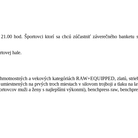
21.00 hod. Športovci ktorí sa chcú zúčastniť záverečného banketu 
tovej hale.
ých hmotnostných a vekových kategóriách RAW+EQUIPPED, zlatú, strie
miestnených na prvých troch miestach v silovom trojboji a tlaku na la
ortovcov muži a ženy s najlepšími výkonmi), benchpress raw, benchpre