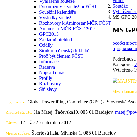
Home
Vyhlášené soutěže
Soutěže
Dokumenty k soutěžím FČST
Vyhlášené s
Soutěžní kalendáře
MS GPC 201
Výsledky soutěží
Rozhovory k Aminostar MČR FČST
MS GPC
Aminostar MČR FČST 2012
GPC2013
Základní přehled
особенности
Oddíly
продвижени
Struktura členských klubů
Proč být členem FČST
Podrobnosti
Informace
Kategorie:
V
Rezerva
Vytvořeno 1
Napsali o nás
Profily
MAJSTR
Rozhovory
Síň slávy
Mesto konania
Global Powerlifting Committee (GPC) a Slovenská Asoc
Organizátor:
Ján Matej, Ťačevská10, 085 01 Bardejov,
matej@powe
Riaditeľ súťaže:
17. až 22. septembra 2012
Dátum:
Športová hala, Mlynská 1, 085 01 Bardejov
Miesto súťaže: