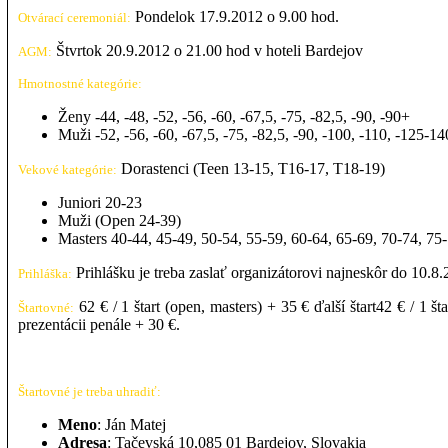
Pondelok 17.9.2012 o 9.00 hod.
Otvárací ceremoniál:
Štvrtok 20.9.2012 o 21.00 hod v hoteli Bardejov
AGM:
Hmotnostné kategórie:
Ženy -44, -48, -52, -56, -60, -67,5, -75, -82,5, -90, -90+
Muži -52, -56, -60, -67,5, -75, -82,5, -90, -100, -110, -125-1
Dorastenci (Teen 13-15, T16-17, T18-19)
Vekové kategórie:
Juniori 20-23
Muži (Open 24-39)
Masters 40-44, 45-49, 50-54, 55-59, 60-64, 65-69, 70-74, 75
Prihlášku je treba zaslať organizátorovi najneskôr do 10.8.
Prihláška:
62 € / 1 štart (open, masters) + 35 € ďalší štart42 € / 1 št
Štartovné:
prezentácii penále + 30 €.
Štartovné je treba uhradiť:
Meno
: Ján Matej
Adresa
: Tačevská 10,085 01 Bardejov, Slovakia