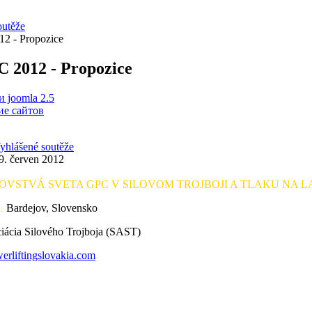
outěže
2 - Propozice
 2012 - Propozice
 joomla 2.5
е сайтов
yhlášené soutěže
9. červen 2012
OVSTVÁ SVETA GPC V SILOVOM TROJBOJI A TLAKU NA LA
Bardejov, Slovensko
:
iácia Silového Trojboja (SAST)
rliftingslovakia.com