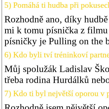
5) Pomáhá ti hudba při pokusec
Rozhodně ano, díky hudbě
mi k tomu písnička z film
písničky je Pulling on the 
6) Kdo byli tví tréninkoví partn
Můj spolužák Ladislav Škop
třeba rodina Hurdálků nebo
7) Kdo ti byl největší oporou v 
Rozhodně jsem nějvětší opo