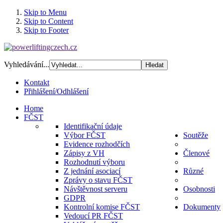
Skip to Menu
Skip to Content
Skip to Footer
Vyhledávání...
Kontakt
Přihlášení/Odhlášení
Home
FČST
Identifikační údaje
Výbor FČST
Soutěže
Evidence rozhodčích
Zápisy z VH
Členové
Rozhodnutí výboru
Z jednání asociací
Různé
Zprávy o stavu FČST
Návštěvnost serveru
Osobnosti
GDPR
Kontrolní komise FČST
Dokumenty
Vedoucí PR FČST