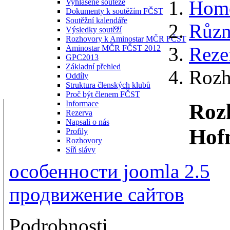
Hom
Vyhlášené soutěže
Dokumenty k soutěžím FČST
Soutěžní kalendáře
Různ
Výsledky soutěží
Rozhovory k Aminostar MČR FČST
Reze
Aminostar MČR FČST 2012
GPC2013
Základní přehled
Rozh
Oddíly
Struktura členských klubů
Proč být členem FČST
Informace
Roz
Rezerva
Napsali o nás
Hof
Profily
Rozhovory
Síň slávy
особенности joomla 2.5
продвижение сайтов
Podrobnosti