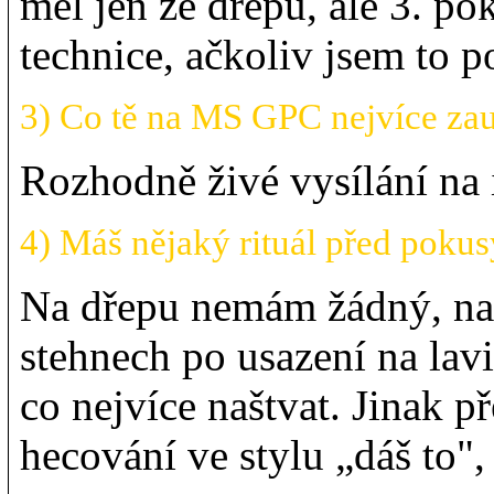
měl jen ze dřepu, ale 3. po
technice, ačkoliv jsem to p
3) Co tě na MS GPC nejvíce zau
Rozhodně živé vysílání na 
4) Máš nějaký rituál před pokus
Na dřepu nemám žádný, na 
stehnech po usazení na lav
co nejvíce naštvat. Jinak 
hecování ve stylu „dáš to",