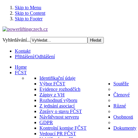
Skip to Menu
Skip to Content
Skip to Footer
Vyhledávání...
Kontakt
Přihlášení/Odhlášení
Home
FČST
Identifikační údaje
Výbor FČST
Soutěže
Evidence rozhodčích
Zápisy z VH
Členové
Rozhodnutí výboru
Z jednání asociací
Různé
Zprávy o stavu FČST
Návštěvnost serveru
Osobnosti
GDPR
Kontrolní komise FČST
Dokumenty
Vedoucí PR FČST