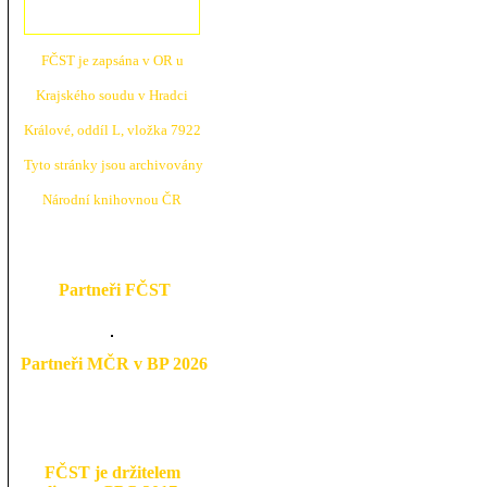
FČST je zapsána v OR u
Krajské
ho soudu v Hradci
Králové, oddíl L, vložka 7922
Tyto stránky jsou archivovány
N
árodní knihovnou ČR
Partneři FČST
Partneři MČR v BP 2026
FČST je držitelem