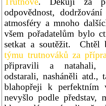
Trutnově
. Děkuji za per
odpovědnost, dodržování 
atmosféry a mnoho dalšíc
všem pořadatelům bylo ct
setkat a soutěžit. Chtě
týmu trutnováků za přípr
připravili a natahali, 
odstarali, nasháněli atd.
blahopřeji k perfektní
nevyšlo podle představ, 