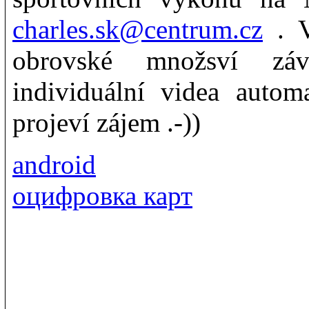
charles.sk@centrum.cz
. V
obrovské množsví záv
individuální videa automa
projeví zájem .-))
android
оцифровка карт