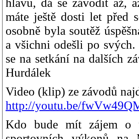
hlavu, dá se závodit až, a
máte ještě dosti let před
osobně byla soutěž úspěšn
a všichni odešli po svých
se na setkání na dalších 
Hurdálek
Video (klip) ze závodů najd
http://youtu.be/fwVw4
Kdo bude mít zájem o v
sportovních výkonů na