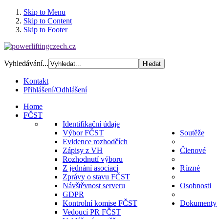
Skip to Menu
Skip to Content
Skip to Footer
Vyhledávání...
Kontakt
Přihlášení/Odhlášení
Home
FČST
Identifikační údaje
Výbor FČST
Soutěže
Evidence rozhodčích
Zápisy z VH
Členové
Rozhodnutí výboru
Z jednání asociací
Různé
Zprávy o stavu FČST
Návštěvnost serveru
Osobnosti
GDPR
Kontrolní komise FČST
Dokumenty
Vedoucí PR FČST