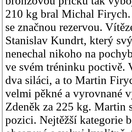
bronzovou příčku tak vybo
210 kg bral Michal Firych.
se značnou rezervou. Vítěz
Stanislav Kundrt, který 
nenechal nikoho na pochybá
ve svém tréninku poctivě. 
dva siláci, a to Martin Fi
velmi pěkné a vyrovnané vý
Zdeněk za 225 kg. Martin 
pozici. Nejtěžší kategorie 