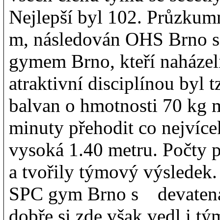
Nejlepší byl 102. Průzku
m, následován OHS Brno 
gymem Brno, kteří naházeli
atraktivní disciplínou byl 
balvan o hmotnosti 70 kg 
minuty přehodit co nejvícek
vysoká 1.40 metru. Počty 
a tvořily týmový výsledek.
SPC gym Brno s devatená
dobře si zde však vedl i t