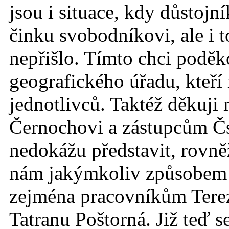
jsou i situace, kdy důstoj
činku svobodníkovi, ale i t
nepřišlo. Tímto chci pod
geografického úřadu, kteří
jednotlivců. Taktéž děkuji
Černochovi a zástupcům ČsO
nedokážu představit, rovně
nám jakýmkoliv způsobem 
zejména pracovníkům Tere
Tatranu Poštorná. Již teď se