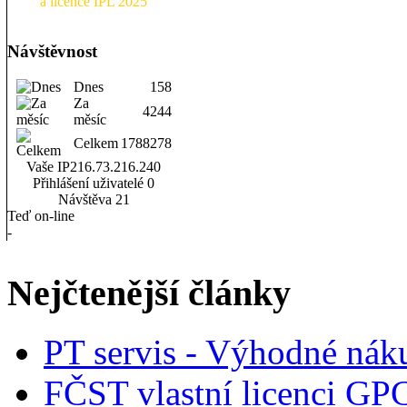
a licence IPL 2025
Návštěvnost
Dnes
158
Za
4244
měsíc
Celkem
1788278
Vaše IP
216.73.216.240
Přihlášení uživatelé
0
Návštěva
21
Teď on-line
-
Nejčtenější články
PT servis - Výhodné nák
FČST vlastní licenci GP