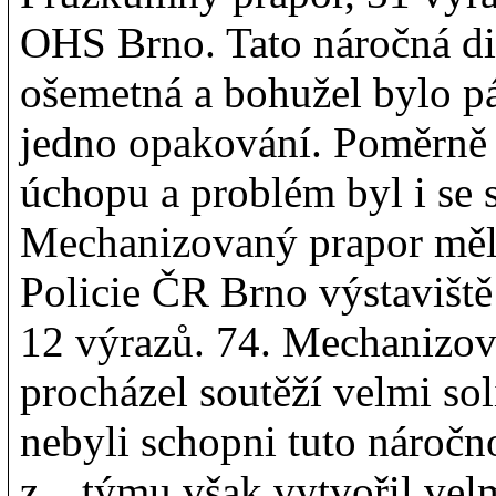
OHS Brno. Tato náročná di
ošemetná a bohužel bylo pár
jedno opakování. Poměrně t
úchopu a problém byl i se s
Mechanizovaný prapor měl 
Policie ČR Brno výstaviště
12 výrazů. 74. Mechanizov
procházel soutěží velmi soli
nebyli schopni tuto náročno
z týmu však vytvořil velm