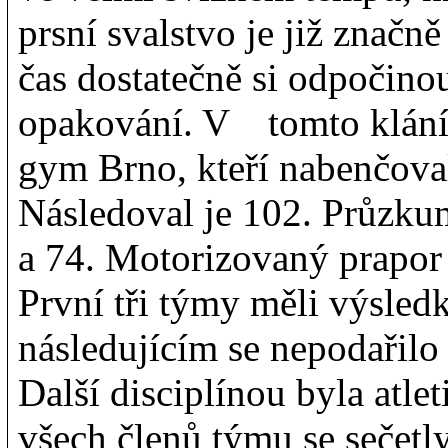
prsní svalstvo je již znač
čas dostatečně si odpočinou
opakování. V tomto klání 
gym Brno, kteří nabenčova
Následoval je 102. Průzk
a 74. Motorizovaný prapo
První tři týmy měli výsled
následujícím se nepodařilo
Další disciplínou byla atle
všech členů týmu se sečetly