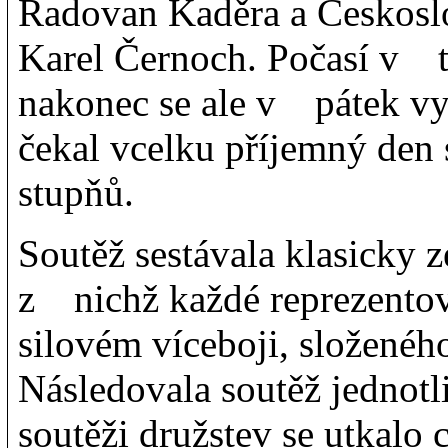
Radovan Kaděra a Českosl
Karel Černoch. Počasí v ty
nakonec se ale v pátek vy
čekal vcelku příjemný den
stupňů.
Soutěž sestávala klasicky z
z nichž každé reprezentov
silovém víceboji, složenéh
Následovala soutěž jedn
soutěži družstev se utkalo