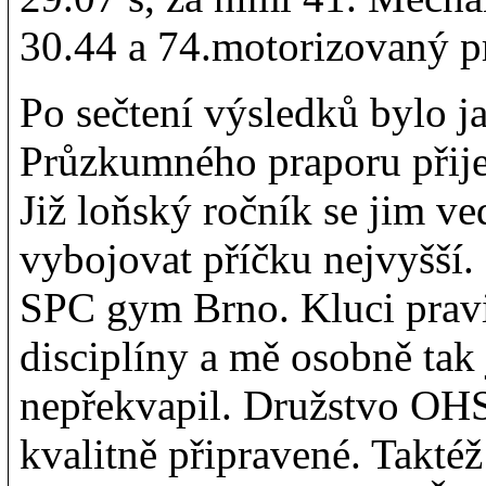
30.44 a 74.motorizovaný 
Po sečtení výsledků bylo j
Průzkumného praporu přije
Již loňský ročník se jim ve
vybojovat příčku nejvyšší.
SPC gym Brno. Kluci pravi
disciplíny a mě osobně tak
nepřekvapil. Družstvo OHS
kvalitně připravené. Takté