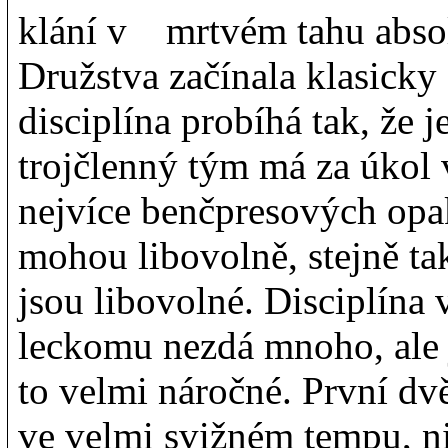
klání v mrtvém tahu absol
Družstva začínala klasicky 
disciplína probíhá tak, že 
trojčlenný tým má za úkol
nejvíce benčpresových opak
mohou libovolně, stejně ta
jsou libovolné. Disciplína
leckomu nezdá mnoho, ale j
to velmi náročné. První dvě
ve velmi svižném tempu, n