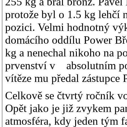
255 kg a bral bronz. Pavel
protože byl o 1.5 kg lehčí n
pozici. Velmi hodnotný v
domácího oddílu Power Bře
kg a nenechal nikoho na po
prvenství v absolutním po
vítěze mu předal zástupce 
Celkově se čtvrtý ročník v
Opět jako je již zvykem p
atmosféra, kdy jeden tým 