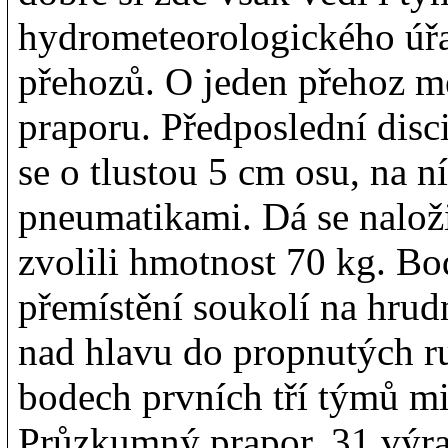
hydrometeorologického úřa
přehozů. O jeden přehoz 
praporu. Předposlední disci
se o tlustou 5 cm osu, na
pneumatikami. Dá se naloži
zvolili hmotnost 70 kg. Bod
přemístění soukolí na hru
nad hlavu do propnutých r
bodech prvních tří týmů m
Průzkumný prapor, 31 výr