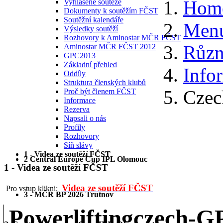
Hom
Vyhlášené soutěže
Dokumenty k soutěžím FČST
Soutěžní kalendáře
Menu
Výsledky soutěží
Rozhovory k Aminostar MČR FČST
Různ
Aminostar MČR FČST 2012
GPC2013
Základní přehled
Info
Oddíly
Struktura členských klubů
Czec
Proč být členem FČST
Informace
Rezerva
Napsali o nás
Profily
Rozhovory
Síň slávy
1 - Videa ze soutěží FČST
2 Central Europe Cup IPL Olomouc
1 - Videa ze soutěží FČST
Videa ze soutěží FČST
Pro vstup klikni:
3 - MČR BP 2026 Trutnov
Powerliftingczech-