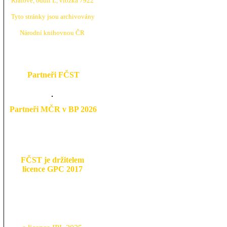
Králové, oddíl L, vložka 7922
Tyto stránky jsou archivovány
N
árodní knihovnou ČR
Partneři FČST
Partneři MČR v BP 2026
FČST je držitelem
licence GPC 2017