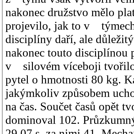
nakonec družstvo mělo plat
projevilo, jak to v týmech
disciplíny daří, ale důležit
nakonec touto disciplínou 
v silovém víceboji tvořilo
pytel o hmotnosti 80 kg. 
jakýmkoliv způsobem uchop
na čas. Součet časů opět t
dominoval 102. Průzkumn
29.07 s, za nimi 41. Mec