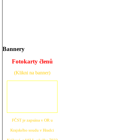
Bannery
Fotokarty členů
(Klikni na banner)
FČST je zapsána v OR u
Krajské
ho soudu v Hradci