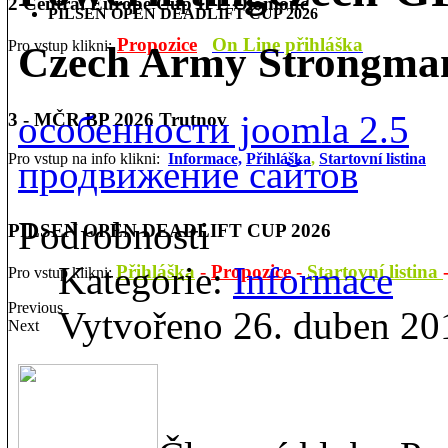
2 Central Europe Cup IPL Olomouc
PILSEN OPEN DEADLIFT CUP 2026
Propozice
On Line přihláška
Pro vstup klikni:
Czech Army Strongma
особенности joomla 2.5
3 - MČR BP 2026 Trutnov
Pro vstup na info klikni:
Informace,
Přihláška
,
Startovní listina
продвижение сайтов
Podrobnosti
PILSEN OPEN DEADLIFT CUP 2026
Kategorie:
Informace
Přihláška
-
Propozice
-
Startovní listina
Pro vstup klikni:
Previous
Vytvořeno 26. duben 20
Next