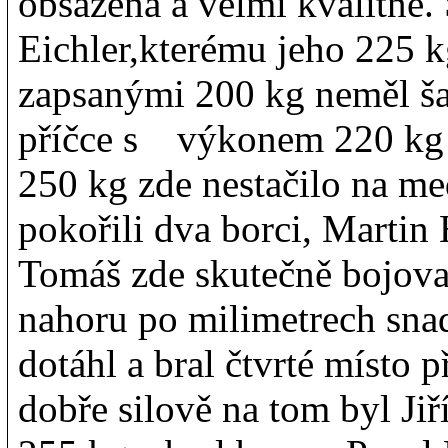
obsazená a velmi kvalitně
Eichler,kterému jeho 225 k
zapsanými 200 kg neměl šan
příčce s výkonem 220 kg 
250 kg zde nestačilo na me
pokořili dva borci, Martin
Tomáš zde skutečně bojoval
nahoru po milimetrech snad
dotáhl a bral čtvrté místo
dobře silově na tom byl Jiř