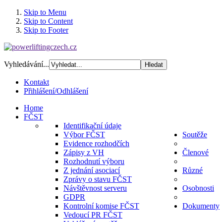
Skip to Menu
Skip to Content
Skip to Footer
Vyhledávání...
Kontakt
Přihlášení/Odhlášení
Home
FČST
Identifikační údaje
Výbor FČST
Soutěže
Evidence rozhodčích
Zápisy z VH
Členové
Rozhodnutí výboru
Z jednání asociací
Různé
Zprávy o stavu FČST
Návštěvnost serveru
Osobnosti
GDPR
Kontrolní komise FČST
Dokumenty
Vedoucí PR FČST