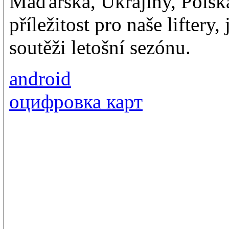
Maďarska, Ukrajiny, Polska
příležitost pro naše liftery
soutěži letošní sezónu.
android
оцифровка карт