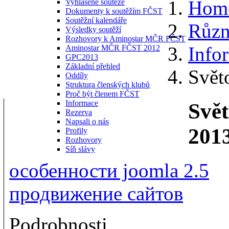
Hom
Vyhlášené soutěže
Dokumenty k soutěžím FČST
Soutěžní kalendáře
Různ
Výsledky soutěží
Rozhovory k Aminostar MČR FČST
Info
Aminostar MČR FČST 2012
GPC2013
Základní přehled
Svět
Oddíly
Struktura členských klubů
Proč být členem FČST
Informace
Svě
Rezerva
Napsali o nás
201
Profily
Rozhovory
Síň slávy
особенности joomla 2.5
продвижение сайтов
Podrobnosti