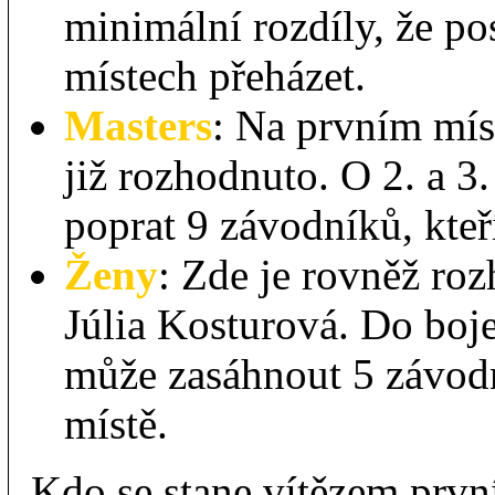
minimální rozdíly, že po
místech přeházet.
Masters
: Na prvním mís
již rozhodnuto. O 2. a 3
poprat 9 závodníků, kteří
Ženy
: Zde je rovněž ro
Júlia Kosturová. Do boje
může zasáhnout 5 závodni
místě.
Kdo se stane vítězem prv