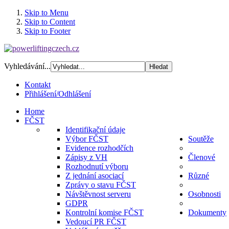
Skip to Menu
Skip to Content
Skip to Footer
Vyhledávání...
Kontakt
Přihlášení/Odhlášení
Home
FČST
Identifikační údaje
Výbor FČST
Soutěže
Evidence rozhodčích
Zápisy z VH
Členové
Rozhodnutí výboru
Z jednání asociací
Různé
Zprávy o stavu FČST
Návštěvnost serveru
Osobnosti
GDPR
Kontrolní komise FČST
Dokumenty
Vedoucí PR FČST