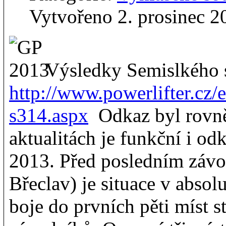
Vytvořeno 2. prosinec 2
Výsledky Semislkého s
http://www.powerlifter.cz/
s314.aspx
Odkaz byl rovněž
aktualitách je funkční i od
2013. Před posledním závo
Břeclav) je situace v absol
boje do prvních pěti míst s