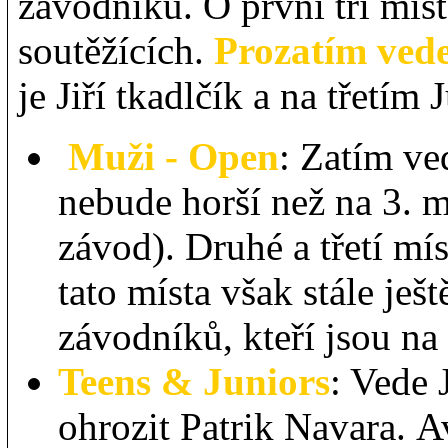
závodníků. O první tři mís
soutěžících.
Prozatím ved
je Jiří tkadlčík a na třetím
Muži - Open
: Zatím ve
nebude horší než na 3. 
závod). Druhé a třetí m
tato místa však stále ješ
závodníků, kteří jsou na 
Teens & Juniors
: Vede 
ohrozit Patrik Navara. Av