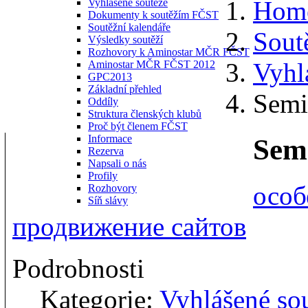
Hom
Vyhlášené soutěže
Dokumenty k soutěžím FČST
Soutěžní kalendáře
Sout
Výsledky soutěží
Rozhovory k Aminostar MČR FČST
Vyhl
Aminostar MČR FČST 2012
GPC2013
Základní přehled
Semi
Oddíly
Struktura členských klubů
Proč být členem FČST
Informace
Semi
Rezerva
Napsali o nás
Profily
особ
Rozhovory
Síň slávy
продвижение сайтов
Podrobnosti
Kategorie:
Vyhlášené so