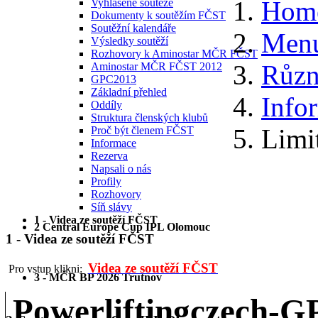
Hom
Vyhlášené soutěže
Dokumenty k soutěžím FČST
Soutěžní kalendáře
Menu
Výsledky soutěží
Rozhovory k Aminostar MČR FČST
Různ
Aminostar MČR FČST 2012
GPC2013
Základní přehled
Info
Oddíly
Struktura členských klubů
Limi
Proč být členem FČST
Informace
Rezerva
Napsali o nás
Profily
Rozhovory
Síň slávy
1 - Videa ze soutěží FČST
2 Central Europe Cup IPL Olomouc
1 - Videa ze soutěží FČST
Videa ze soutěží FČST
Pro vstup klikni:
3 - MČR BP 2026 Trutnov
Powerliftingczech-