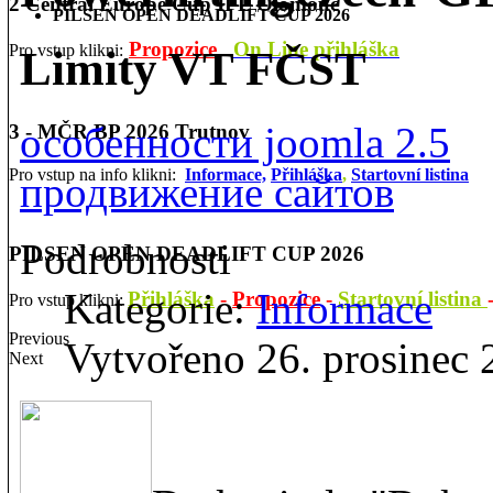
2 Central Europe Cup IPL Olomouc
PILSEN OPEN DEADLIFT CUP 2026
Propozice
On Line přihláška
Pro vstup klikni:
Limity VT FČST
особенности joomla 2.5
3 - MČR BP 2026 Trutnov
Pro vstup na info klikni:
Informace,
Přihláška
,
Startovní listina
продвижение сайтов
Podrobnosti
PILSEN OPEN DEADLIFT CUP 2026
Kategorie:
Informace
Přihláška
-
Propozice
-
Startovní listina
Pro vstup klikni:
Previous
Vytvořeno 26. prosinec
Next