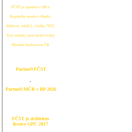
FČST je zapsána v OR u
Krajské
ho soudu v Hradci
Králové, oddíl L, vložka 7922
Tyto stránky jsou archivovány
N
árodní knihovnou ČR
Partneři FČST
Partneři MČR v BP 2026
FČST je držitelem
licence GPC 2017