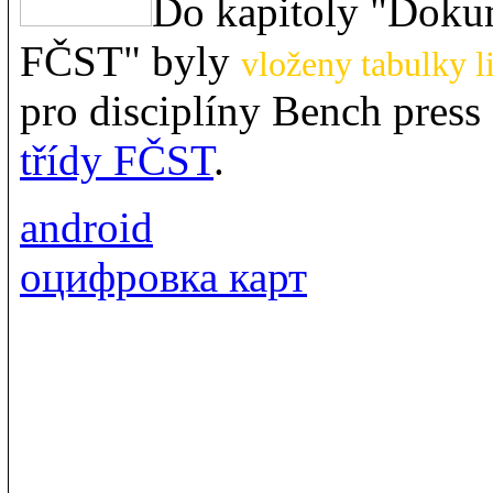
Do kapitoly "Dokum
FČST" byly
vloženy tabulky l
pro disciplíny Bench press 
třídy FČST
.
android
оцифровка карт