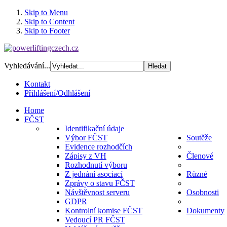
Skip to Menu
Skip to Content
Skip to Footer
Vyhledávání...
Kontakt
Přihlášení/Odhlášení
Home
FČST
Identifikační údaje
Výbor FČST
Soutěže
Evidence rozhodčích
Zápisy z VH
Členové
Rozhodnutí výboru
Z jednání asociací
Různé
Zprávy o stavu FČST
Návštěvnost serveru
Osobnosti
GDPR
Kontrolní komise FČST
Dokumenty
Vedoucí PR FČST