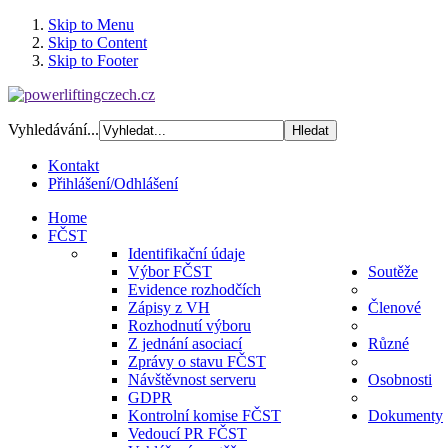
Skip to Menu
Skip to Content
Skip to Footer
Vyhledávání...
Kontakt
Přihlášení/Odhlášení
Home
FČST
Identifikační údaje
Výbor FČST
Soutěže
Evidence rozhodčích
Zápisy z VH
Členové
Rozhodnutí výboru
Z jednání asociací
Různé
Zprávy o stavu FČST
Návštěvnost serveru
Osobnosti
GDPR
Kontrolní komise FČST
Dokumenty
Vedoucí PR FČST