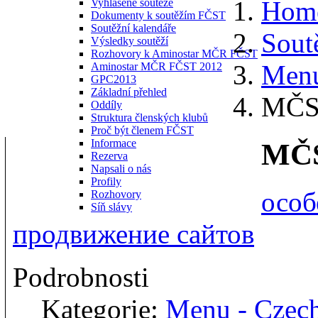
Hom
Vyhlášené soutěže
Dokumenty k soutěžím FČST
Soutěžní kalendáře
Sout
Výsledky soutěží
Rozhovory k Aminostar MČR FČST
Menu
Aminostar MČR FČST 2012
GPC2013
Základní přehled
MČSR
Oddíly
Struktura členských klubů
Proč být členem FČST
Informace
MČS
Rezerva
Napsali o nás
Profily
особ
Rozhovory
Síň slávy
продвижение сайтов
Podrobnosti
Kategorie:
Menu - Czec