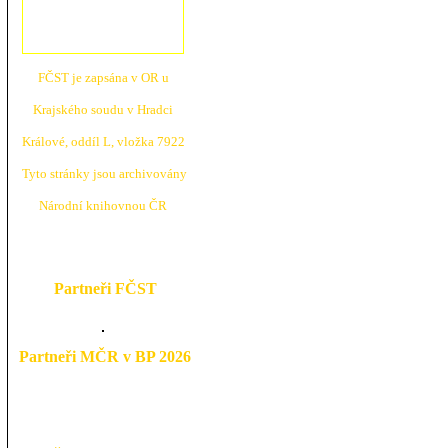
FČST je zapsána v OR u
Krajské
ho soudu v Hradci
Králové, oddíl L, vložka 7922
Tyto stránky jsou archivovány
N
árodní knihovnou ČR
Partneři FČST
Partneři MČR v BP 2026