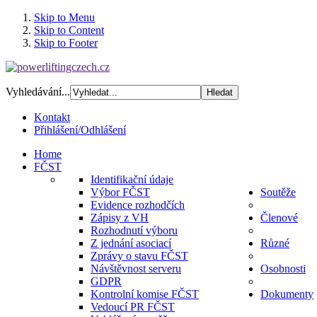
Skip to Menu
Skip to Content
Skip to Footer
Vyhledávání...
Kontakt
Přihlášení/Odhlášení
Home
FČST
Identifikační údaje
Výbor FČST
Soutěže
Evidence rozhodčích
Zápisy z VH
Členové
Rozhodnutí výboru
Z jednání asociací
Různé
Zprávy o stavu FČST
Návštěvnost serveru
Osobnosti
GDPR
Kontrolní komise FČST
Dokumenty
Vedoucí PR FČST