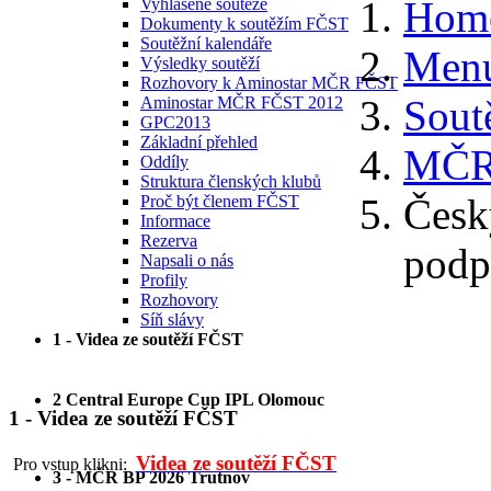
Hom
Vyhlášené soutěže
Dokumenty k soutěžím FČST
Soutěžní kalendáře
Menu
Výsledky soutěží
Rozhovory k Aminostar MČR FČST
Sout
Aminostar MČR FČST 2012
GPC2013
Základní přehled
MČR
Oddíly
Struktura členských klubů
Česk
Proč být členem FČST
Informace
Rezerva
podp
Napsali o nás
Profily
Rozhovory
Síň slávy
1 - Videa ze soutěží FČST
2 Central Europe Cup IPL Olomouc
1 - Videa ze soutěží FČST
Videa ze soutěží FČST
Pro vstup klikni:
3 - MČR BP 2026 Trutnov