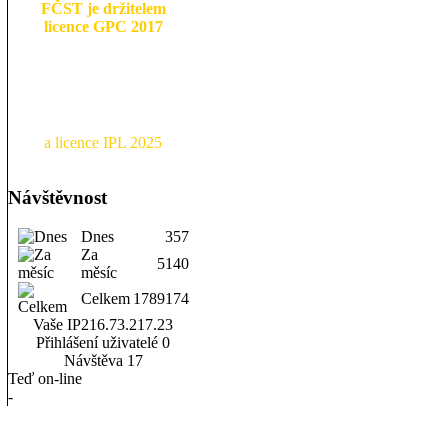
FČST je držitelem
licence GPC 2017
a licence IPL 2025
Návštěvnost
Dnes
357
Za
5140
měsíc
Celkem
1789174
Vaše IP
216.73.217.23
Přihlášení uživatelé
0
Návštěva
17
Teď on-line
-