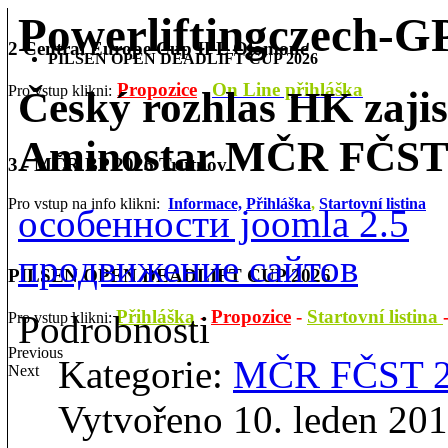
Powerliftingczech-
2 Central Europe Cup IPL Olomouc
PILSEN OPEN DEADLIFT CUP 2026
Propozice
On Line přihláška
Pro vstup klikni:
Český rozhlas HK zajis
Aminostar MČR FČS
3 - MČR BP 2026 Trutnov
Pro vstup na info klikni:
Informace,
Přihláška
,
Startovní listina
особенности joomla 2.5
продвижение сайтов
PILSEN OPEN DEADLIFT CUP 2026
Přihláška
-
Propozice
-
Startovní listina
Podrobnosti
Pro vstup klikni:
Previous
Kategorie:
MČR FČST 
Next
Vytvořeno 10. leden 20