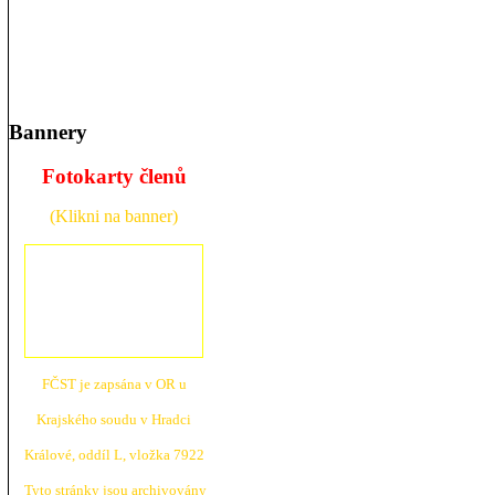
Bannery
Fotokarty členů
(Klikni na banner)
FČST je zapsána v OR u
Krajské
ho soudu v Hradci
Králové, oddíl L, vložka 7922
Tyto stránky jsou archivovány