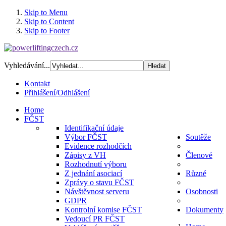
Skip to Menu
Skip to Content
Skip to Footer
Vyhledávání...
Kontakt
Přihlášení/Odhlášení
Home
FČST
Identifikační údaje
Výbor FČST
Soutěže
Evidence rozhodčích
Zápisy z VH
Členové
Rozhodnutí výboru
Z jednání asociací
Různé
Zprávy o stavu FČST
Návštěvnost serveru
Osobnosti
GDPR
Kontrolní komise FČST
Dokumenty
Vedoucí PR FČST