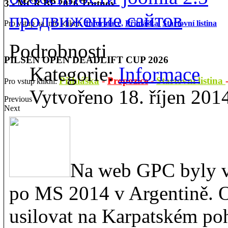
3 - MČR BP 2026 Trutnov
продвижение сайтов
Pro vstup na info klikni:
Informace,
Přihláška
,
Startovní listina
Podrobnosti
PILSEN OPEN DEADLIFT CUP 2026
Kategorie:
Informace
Přihláška
-
Propozice
-
Startovní listina
Pro vstup klikni:
Vytvořeno 18. říjen 201
Previous
Next
Na web GPC byly v
po MS 2014 v Argentině. O
usilovat na Karpatském poh