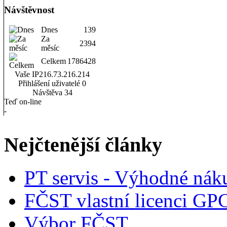
Návštěvnost
Dnes
139
Za
2394
měsíc
Celkem
1786428
Vaše IP
216.73.216.214
Přihlášení uživatelé
0
Návštěva
34
Teď on-line
-
Nejčtenější články
PT servis - Výhodné nák
FČST vlastní licenci GP
Výbor FČST