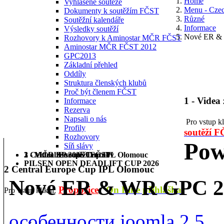
Home
Vyhlášené soutěže
Menu - Cze
Dokumenty k soutěžím FČST
Různé
Soutěžní kalendáře
Informace
Výsledky soutěží
Nové ER &
Rozhovory k Aminostar MČR FČST
Aminostar MČR FČST 2012
GPC2013
Základní přehled
Oddíly
Struktura členských klubů
Proč být členem FČST
1 - Videa
Informace
Rezerva
Napsali o nás
Pro vstup k
Profily
soutěží 
Rozhovory
Pow
Síň slávy
1 - Videa ze soutěží FČST
2 Central Europe Cup IPL Olomouc
3 - MČR BP 2026 Trutnov
PILSEN OPEN DEADLIFT CUP 2026
2 Central Europe Cup IPL Olomouc
Nové ER & WR GPC 2
Propozice
On Line přihláška
Pro vstup klikni:
особенности joomla 2.5