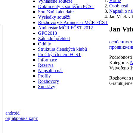
Home
Vyhlášené soutěže
Osobnosti
Dokumenty k soutěžím FČST
Napsali o ná
Soutěžní kalendáře
Jan Vítek v 
Výsledky soutěží
Rozhovory k Aminostar MČR FČST
Jan Vít
Aminostar MČR FČST 2012
GPC2013
Základní přehled
особенности
Oddíly
продвижени
Struktura členských klubů
Proč být členem FČST
Podrobnosti
Informace
Kategorie:
N
Rezerva
Vytvořeno 1
Napsali o nás
Profily
Rozhovor s 
Rozhovory
Gratulujeme.
Síň slávy
android
оцифровка карт