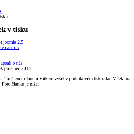
s
tisku
ek v tisku
 joomla 2.5
е сайтов
apsali o nás
9. prosinec 2014
naším členem Janem Vítkem vyšel v podnikovém tisku. Jan Vítek pracu
 Foto článku je níže.