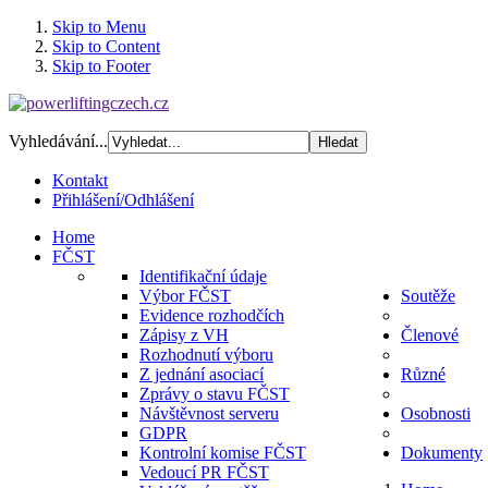
Skip to Menu
Skip to Content
Skip to Footer
Vyhledávání...
Kontakt
Přihlášení/Odhlášení
Home
FČST
Identifikační údaje
Výbor FČST
Soutěže
Evidence rozhodčích
Zápisy z VH
Členové
Rozhodnutí výboru
Z jednání asociací
Různé
Zprávy o stavu FČST
Návštěvnost serveru
Osobnosti
GDPR
Kontrolní komise FČST
Dokumenty
Vedoucí PR FČST