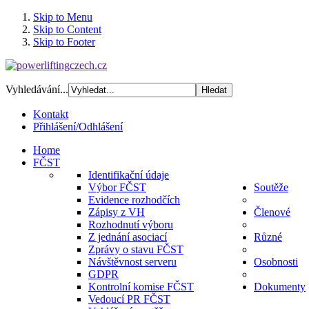
Skip to Menu
Skip to Content
Skip to Footer
Vyhledávání...
Kontakt
Přihlášení/Odhlášení
Home
FČST
Identifikační údaje
Výbor FČST
Soutěže
Evidence rozhodčích
Zápisy z VH
Členové
Rozhodnutí výboru
Z jednání asociací
Různé
Zprávy o stavu FČST
Návštěvnost serveru
Osobnosti
GDPR
Kontrolní komise FČST
Dokumenty
Vedoucí PR FČST