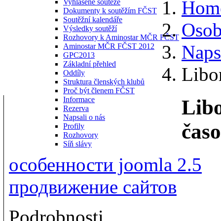
Hom
Vyhlášené soutěže
Dokumenty k soutěžím FČST
Soutěžní kalendáře
Osob
Výsledky soutěží
Rozhovory k Aminostar MČR FČST
Naps
Aminostar MČR FČST 2012
GPC2013
Základní přehled
Libo
Oddíly
Struktura členských klubů
Proč být členem FČST
Informace
Libo
Rezerva
Napsali o nás
časo
Profily
Rozhovory
Síň slávy
особенности joomla 2.5
продвижение сайтов
Podrobnosti