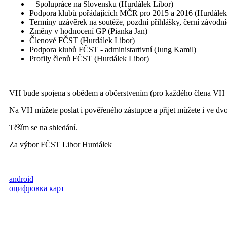
Spolupráce na Slovensku (Hurdálek Libor)
Podpora klubů pořádajících MČR pro 2015 a 2016 (Hurdálek
Termíny uzávěrek na soutěže, pozdní přihlášky, černí závodní
Změny v hodnocení GP (Pianka Jan)
Členové FČST (Hurdálek Libor)
Podpora klubů FČST - administartivní (Jung Kamil)
Profily členů FČST (Hurdálek Libor)
VH bude spojena s obědem a občerstvením (pro každého člena VH - 
Na VH můžete poslat i pověřeného zástupce a přijet můžete i ve dvou
Těším se na shledání.
Za výbor FČST Libor Hurdálek
android
оцифровка карт