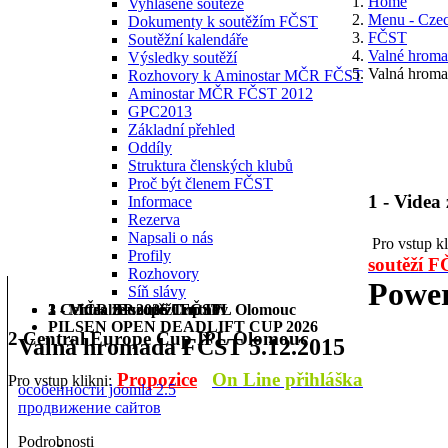
Home
Vyhlášené soutěže
Menu - Cze
Dokumenty k soutěžím FČST
FČST
Soutěžní kalendáře
Valné hrom
Výsledky soutěží
Valná hrom
Rozhovory k Aminostar MČR FČST
Aminostar MČR FČST 2012
GPC2013
Základní přehled
Oddíly
Struktura členských klubů
Proč být členem FČST
1 - Videa
Informace
Rezerva
Napsali o nás
Pro vstup k
Profily
soutěží 
Rozhovory
Power
Síň slávy
1 - Videa ze soutěží FČST
2 Central Europe Cup IPL Olomouc
3 - MČR BP 2026 Trutnov
PILSEN OPEN DEADLIFT CUP 2026
2 Central Europe Cup IPL Olomouc
Valná hromada FČST 5.12.2015
Propozice
On Line přihláška
Pro vstup klikni:
особенности joomla 2.5
продвижение сайтов
Podrobnosti