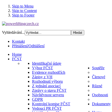
Skip to Menu
Skip to Content
Skip to Footer
Vyhledávání...
Kontakt
Přihlášení/Odhlášení
Home
FČST
Identifikační údaje
Výbor FČST
Soutěže
Evidence rozhodčích
Zápisy z VH
Členové
Rozhodnutí výboru
Z jednání asociací
Různé
Zprávy o stavu FČST
Návštěvnost serveru
Osobnosti
GDPR
Kontrolní komise FČST
Dokumenty
Vedoucí PR FČST