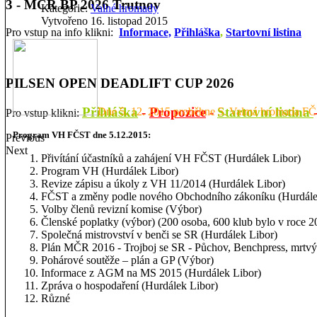
3 - MČR BP 2026 Trutnov
Kategorie:
Valné hromady
Vytvořeno 16. listopad 2015
Pro vstup na info klikni:
Informace,
Přihláška
,
Startovní listina
PILSEN OPEN DEADLIFT CUP 2026
Přihláška
-
Propozice
-
Startovní listina
Dne 5. 12. 2015 proběhne 5. Valmá hromada FČS
Pro vstup klikni:
Program VH FČST dne 5.12.2015:
Previous
Next
Přivítání účastníků a zahájení VH FČST (Hurdálek Libor)
Program VH (Hurdálek Libor)
Revize zápisu a úkoly z VH 11/2014 (Hurdálek Libor)
FČST a změny podle nového Obchodního zákoníku (Hurdále
Volby členů revizní komise (Výbor)
Členské poplatky (výbor) (200 osoba, 600 klub bylo v roce 
Společná mistrovství v benči se SR (Hurdálek Libor)
Plán MČR 2016 - Trojboj se SR - Půchov, Benchpress, mrtvý
Pohárové soutěže – plán a GP (Výbor)
Informace z AGM na MS 2015 (Hurdálek Libor)
Zpráva o hospodaření (Hurdálek Libor)
Různé