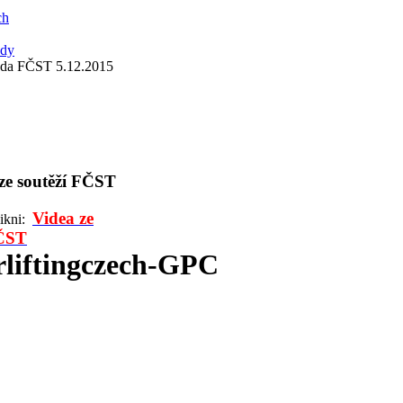
ch
ady
ada FČST 5.12.2015
 ze soutěží FČST
Videa ze
likni:
FČST
liftingczech-GPC