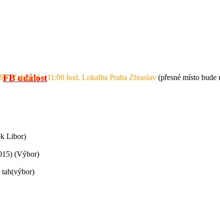
-
FB událost
T. Zahájení v 11:00 hod. Lokalita Praha Zbraslav
(přesné místo bude 
k Libor)
2015) (Výbor)
 tah(výbor)