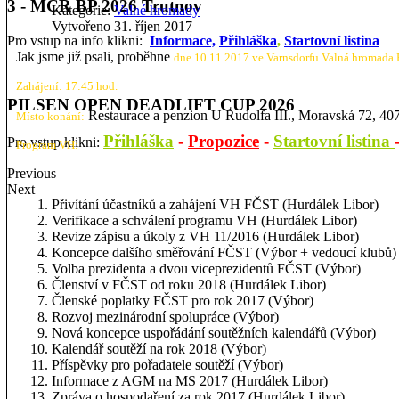
3 - MČR BP 2026 Trutnov
Kategorie:
Valné hromady
Vytvořeno 31. říjen 2017
Pro vstup na info klikni:
Informace,
Přihláška
,
Startovní listina
Jak jsme již psali, proběhne
dne 10.11.2017 ve Varnsdorfu Valná hromada
Zahájení: 17:45 hod.
PILSEN OPEN DEADLIFT CUP 2026
Restaurace a penzion U Rudolfa III., Moravská 72, 407
Místo konání:
Přihláška
-
Propozice
-
Startovní listina
Pro vstup klikni:
Program VH:
Previous
Next
Přivítání účastníků a zahájení VH FČST (Hurdálek Libor)
Verifikace a schválení programu VH (Hurdálek Libor)
Revize zápisu a úkoly z VH 11/2016 (Hurdálek Libor)
Koncepce dalšího směřování FČST (Výbor + vedoucí klubů)
Volba prezidenta a dvou viceprezidentů FČST (Výbor)
Členství v FČST od roku 2018 (Hurdálek Libor)
Členské poplatky FČST pro rok 2017 (Výbor)
Rozvoj mezinárodní spolupráce (Výbor)
Nová koncepce uspořádání soutěžních kalendářů (Výbor)
Kalendář soutěží na rok 2018 (Výbor)
Příspěvky pro pořadatele soutěží (Výbor)
Informace z AGM na MS 2017 (Hurdálek Libor)
Zpráva o hospodaření za rok 2017 (Hurdálek Libor)