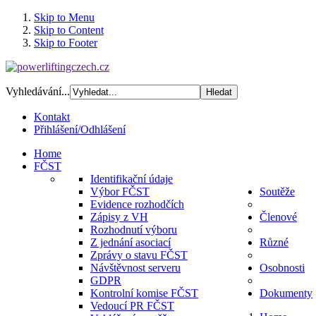
Skip to Menu
Skip to Content
Skip to Footer
Vyhledávání...
Kontakt
Přihlášení/Odhlášení
Home
FČST
Identifikační údaje
Výbor FČST
Soutěže
Evidence rozhodčích
Zápisy z VH
Členové
Rozhodnutí výboru
Z jednání asociací
Různé
Zprávy o stavu FČST
Návštěvnost serveru
Osobnosti
GDPR
Kontrolní komise FČST
Dokumenty
Vedoucí PR FČST