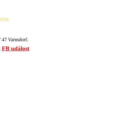
 FČST.
 47 Varnsdorf.
-
FB událost