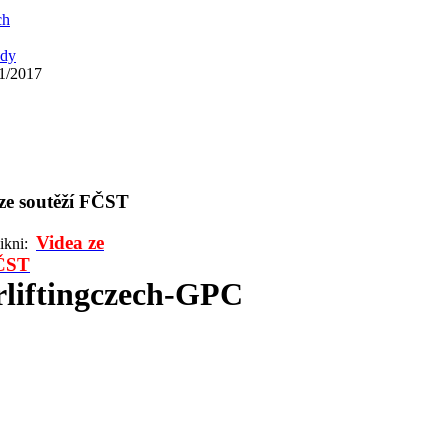
ch
ady
1/2017
 ze soutěží FČST
Videa ze
likni:
FČST
liftingczech-GPC