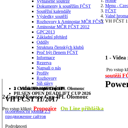
Home
Vyhlášené soutěže
Menu - Cze
Dokumenty k soutěžím FČST
FČST
Soutěžní kalendáře
Valné hrom
Výsledky soutěží
VH FČST 1
Rozhovory k Aminostar MČR FČST
Aminostar MČR FČST 2012
GPC2013
Základní přehled
Oddíly
Struktura členských klubů
Proč být členem FČST
1 - Videa
Informace
Rezerva
Napsali o nás
Pro vstup k
Profily
soutěží 
Rozhovory
Power
Síň slávy
1 - Videa ze soutěží FČST
2 Central Europe Cup IPL Olomouc
3 - MČR BP 2026 Trutnov
PILSEN OPEN DEADLIFT CUP 2026
2 Central Europe Cup IPL Olomouc
VH FČST 11/2017
Propozice
On Line přihláška
Pro vstup klikni:
особенности joomla 2.5
продвижение сайтов
Podrobnosti