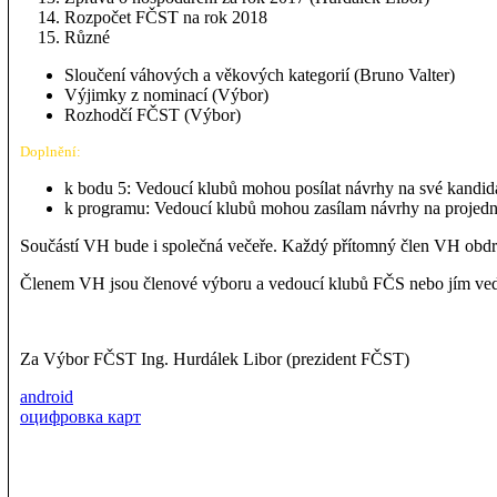
Rozpočet FČST na rok 2018
Různé
Sloučení váhových a věkových kategorií (Bruno Valter)
Výjimky z nominací (Výbor)
Rozhodčí FČST (Výbor)
Doplnění:
k bodu 5: Vedoucí klubů mohou posílat návrhy na své kandidá
k programu: Vedoucí klubů mohou zasílam návrhy na projedn
Součástí VH bude i společná večeře. Každý přítomný člen VH obdrž
Členem VH jsou členové výboru a vedoucí klubů FČS nebo jím vedo
Za Výbor FČST Ing. Hurdálek Libor (prezident FČST)
android
оцифровка карт