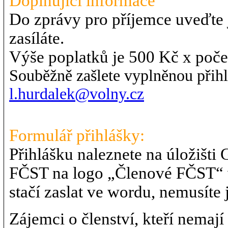
Doplňující informace
Do zprávy pro příjemce uveďte 
zasíláte.
Výše poplatků je 500 Kč x poče
Souběžně zašlete vyplněnou přihl
l.hurdalek@volny.cz
Formulář přihlášky:
Přihlášku naleznete na úložišti
FČST na logo „Členové FČST“ v
stačí zaslat ve wordu, nemusíte ji
Zájemci o členství, kteří nemaj