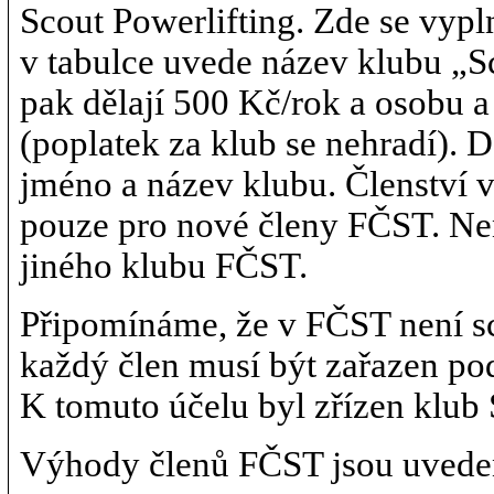
Scout Powerlifting. Zde se vypln
v tabulce uvede název klubu „S
pak dělají 500 Kč/rok a osobu a 
(poplatek za klub se nehradí). D
jméno a název klubu. Členství 
pouze pro nové členy FČST. Ne
jiného klubu FČST.
Připomínáme, že v FČST není sch
každý člen musí být zařazen po
K tomuto účelu byl zřízen klub 
Výhody členů FČST jsou uveden