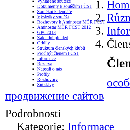
Hom
Vyhlášené soutěže
Dokumenty k soutěžím FČST
Soutěžní kalendáře
Různ
Výsledky soutěží
Rozhovory k Aminostar MČR FČST
Info
Aminostar MČR FČST 2012
GPC2013
Základní přehled
Člen
Oddíly
Struktura členských klubů
Proč být členem FČST
Informace
Člen
Rezerva
Napsali o nás
Profily
особ
Rozhovory
Síň slávy
продвижение сайтов
Podrobnosti
Kategorie:
Informace