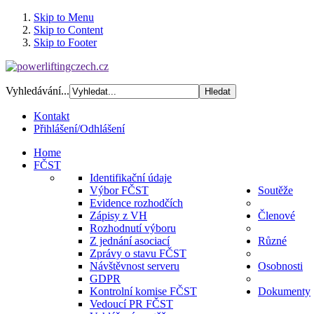
Skip to Menu
Skip to Content
Skip to Footer
Vyhledávání...
Kontakt
Přihlášení/Odhlášení
Home
FČST
Identifikační údaje
Výbor FČST
Soutěže
Evidence rozhodčích
Zápisy z VH
Členové
Rozhodnutí výboru
Z jednání asociací
Různé
Zprávy o stavu FČST
Návštěvnost serveru
Osobnosti
GDPR
Kontrolní komise FČST
Dokumenty
Vedoucí PR FČST