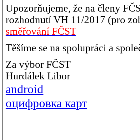
Upozorňujeme, že na členy FČST
rozhodnutí VH 11/2017 (pro zob
směřování FČST
Těšíme se na spolupráci a spol
Za výbor FČST
Hurdálek Libor
android
оцифровка карт