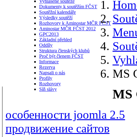
Hom
Vyhlášené soutěže
Dokumenty k soutěžím FČST
Soutěžní kalendáře
Sout
Výsledky soutěží
Rozhovory k Aminostar MČR FČST
Menu
Aminostar MČR FČST 2012
GPC2013
Základní přehled
Sout
Oddíly
Struktura členských klubů
Vyhl
Proč být členem FČST
Informace
Rezerva
MS G
Napsali o nás
Profily
Rozhovory
Síň slávy
MS 
особенности joomla 2.5
продвижение сайтов