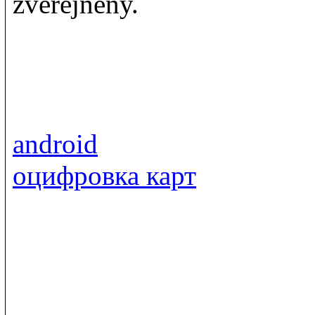
zveřejněny.
android
оцифровка карт