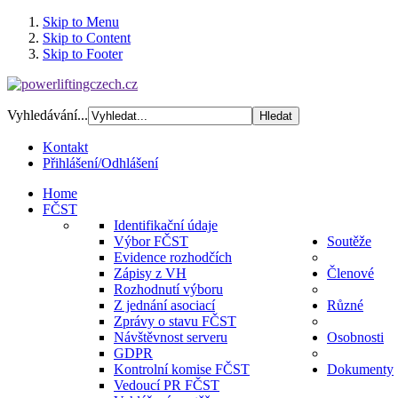
Skip to Menu
Skip to Content
Skip to Footer
Vyhledávání...
Kontakt
Přihlášení/Odhlášení
Home
FČST
Identifikační údaje
Výbor FČST
Soutěže
Evidence rozhodčích
Zápisy z VH
Členové
Rozhodnutí výboru
Z jednání asociací
Různé
Zprávy o stavu FČST
Návštěvnost serveru
Osobnosti
GDPR
Kontrolní komise FČST
Dokumenty
Vedoucí PR FČST