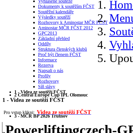
Hom
Vyhlášené soutěže
Dokumenty k soutěžím FČST
Soutěžní kalendáře
Menu
Výsledky soutěží
Rozhovory k Aminostar MČR FČST
Sout
Aminostar MČR FČST 2012
GPC2013
Základní přehled
Vyhl
Oddíly
Struktura členských klubů
Upou
Proč být členem FČST
Informace
Rezerva
Napsali o nás
Profily
Rozhovory
Síň slávy
1 - Videa ze soutěží FČST
2 Central Europe Cup IPL Olomouc
1 - Videa ze soutěží FČST
Videa ze soutěží FČST
Pro vstup klikni:
3 - MČR BP 2026 Trutnov
Powerliftingczech-