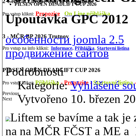
2 Central Europe Cup IPL Olomouc
PILSEN OPEN DEADLIFT CUP 2026
Propozice
On Line přihláška
Pro vstup klikni:
Upoutávka GPC 2012
особенности joomla 2.5
3 - MČR BP 2026 Trutnov
Pro vstup na info klikni:
Informace,
Přihláška
,
Startovní listina
продвижение сайтов
Podrobnosti
PILSEN OPEN DEADLIFT CUP 2026
Kategorie:
Vyhlášené so
Přihláška
-
Propozice
-
Startovní listina
Pro vstup klikni:
Previous
Vytvořeno 10. březen 2
Next
Liftem se bavíme a tak je
na na MČR FČST a ME 