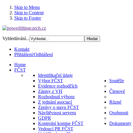
Skip to Menu
Skip to Content
Skip to Footer
Vyhledávání...
Kontakt
Přihlášení/Odhlášení
Home
FČST
Identifikační údaje
Výbor FČST
Soutěže
Evidence rozhodčích
Zápisy z VH
Členové
Rozhodnutí výboru
Z jednání asociací
Různé
Zprávy o stavu FČST
Návštěvnost serveru
Osobnosti
GDPR
Kontrolní komise FČST
Dokumenty
Vedoucí PR FČST