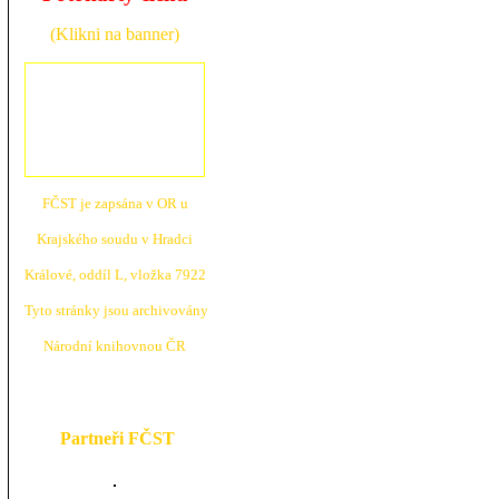
(Klikni na banner)
FČST je zapsána v OR u
Krajské
ho soudu v Hradci
Králové, oddíl L, vložka 7922
Tyto stránky jsou archivovány
N
árodní knihovnou ČR
Partneři FČST