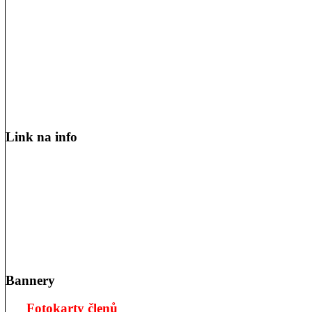
Link na info
Bannery
Fotokarty členů