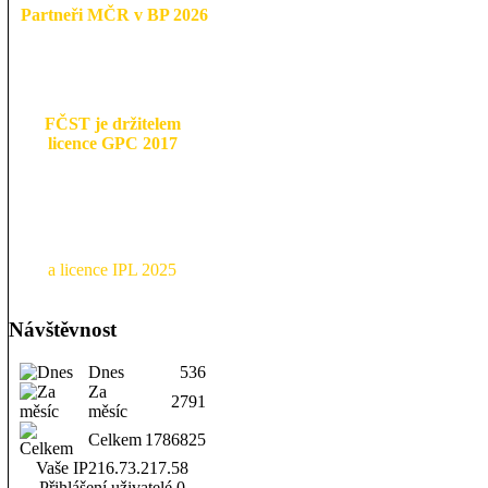
Partneři MČR v BP 2026
FČST je držitelem
licence GPC 2017
a licence IPL 2025
Návštěvnost
Dnes
536
Za
2791
měsíc
Celkem
1786825
Vaše IP
216.73.217.58
Přihlášení uživatelé
0