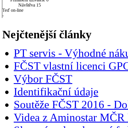
Návštěva
15
Teď on-line
-
Nejčtenější články
PT servis - Výhodné nák
FČST vlastní licenci GP
Výbor FČST
Identifikační údaje
Soutěže FČST 2016 - Do
Videa z Aminostar MČR