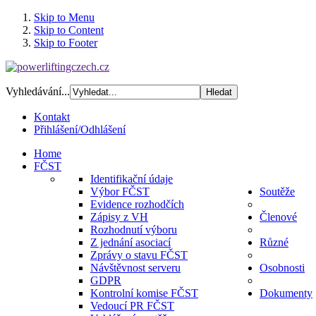
Skip to Menu
Skip to Content
Skip to Footer
Vyhledávání...
Kontakt
Přihlášení/Odhlášení
Home
FČST
Identifikační údaje
Výbor FČST
Soutěže
Evidence rozhodčích
Zápisy z VH
Členové
Rozhodnutí výboru
Z jednání asociací
Různé
Zprávy o stavu FČST
Návštěvnost serveru
Osobnosti
GDPR
Kontrolní komise FČST
Dokumenty
Vedoucí PR FČST