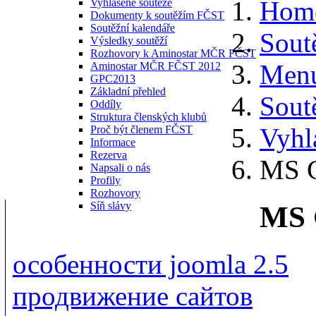
Hom
Vyhlášené soutěže
Dokumenty k soutěžím FČST
Soutěžní kalendáře
Sout
Výsledky soutěží
Rozhovory k Aminostar MČR FČST
Menu
Aminostar MČR FČST 2012
GPC2013
Základní přehled
Sout
Oddíly
Struktura členských klubů
Vyhl
Proč být členem FČST
Informace
Rezerva
MS 
Napsali o nás
Profily
Rozhovory
Síň slávy
MS 
особенности joomla 2.5
продвижение сайтов