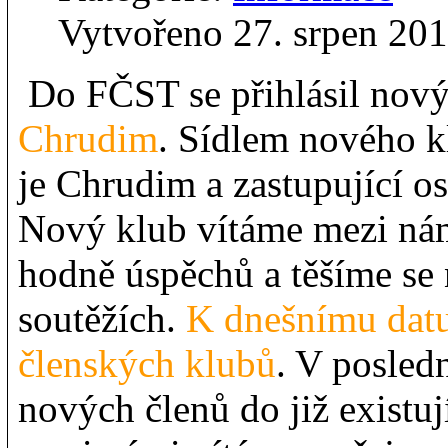
Vytvořeno 27. srpen 20
Do FČST se přihlásil nov
Chrudim
. Sídlem nového kl
je Chrudim a zastupující o
Nový klub vítáme mezi ná
hodně úspěchů a těšíme se 
soutěžích.
K dnešnímu dat
členských klubů
. V posledn
nových členů do již existu