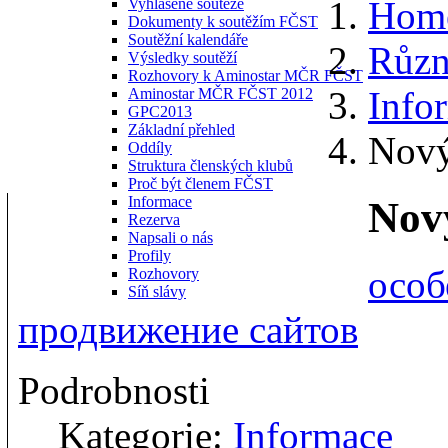
Hom
Vyhlášené soutěže
Dokumenty k soutěžím FČST
Soutěžní kalendáře
Různ
Výsledky soutěží
Rozhovory k Aminostar MČR FČST
Info
Aminostar MČR FČST 2012
GPC2013
Základní přehled
Nový
Oddíly
Struktura členských klubů
Proč být členem FČST
Informace
Nový
Rezerva
Napsali o nás
Profily
особ
Rozhovory
Síň slávy
продвижение сайтов
Podrobnosti
Kategorie:
Informace