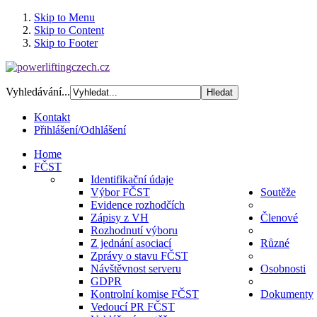
Skip to Menu
Skip to Content
Skip to Footer
Vyhledávání...
Kontakt
Přihlášení/Odhlášení
Home
FČST
Identifikační údaje
Výbor FČST
Soutěže
Evidence rozhodčích
Zápisy z VH
Členové
Rozhodnutí výboru
Z jednání asociací
Různé
Zprávy o stavu FČST
Návštěvnost serveru
Osobnosti
GDPR
Kontrolní komise FČST
Dokumenty
Vedoucí PR FČST