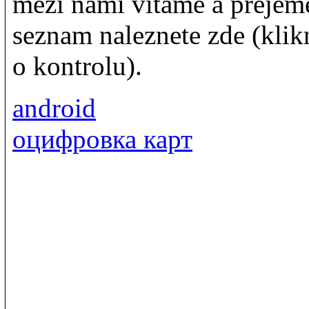
mezi námi vítáme a přejem
seznam naleznete zde (klikn
o kontrolu).
android
оцифровка карт