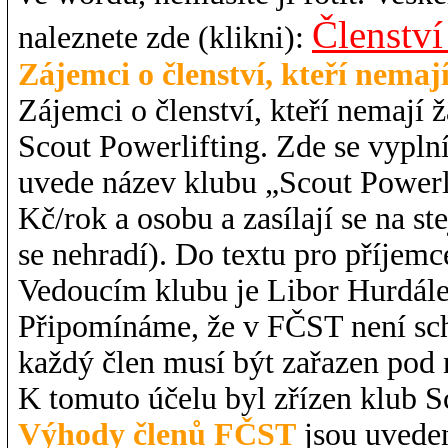
Členstv
naleznete zde (klikni):
Zájemci o členství, kteří nemaj
Zájemci o členství, kteří nemají 
Scout Powerlifting. Zde se vyplní 
uvede název klubu „Scout Powerli
Kč/rok a osobu a zasílají se na s
se nehradí). Do textu pro příjemc
Vedoucím klubu je Libor Hurdálek
Připomínáme, že v FČST není schv
každý člen musí být zařazen pod
K tomuto účelu byl zřízen klub S
Výhody členů FČST
jsou uvede