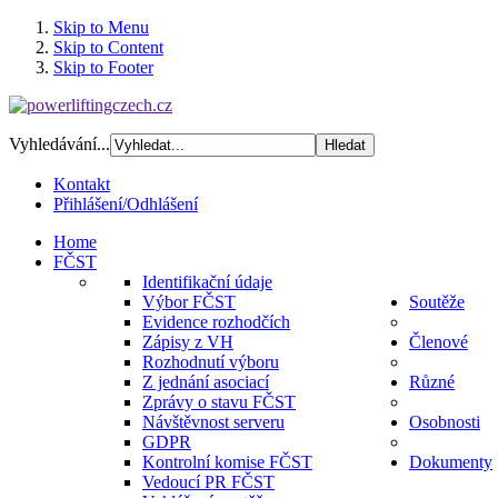
Skip to Menu
Skip to Content
Skip to Footer
Vyhledávání...
Kontakt
Přihlášení/Odhlášení
Home
FČST
Identifikační údaje
Výbor FČST
Soutěže
Evidence rozhodčích
Zápisy z VH
Členové
Rozhodnutí výboru
Z jednání asociací
Různé
Zprávy o stavu FČST
Návštěvnost serveru
Osobnosti
GDPR
Kontrolní komise FČST
Dokumenty
Vedoucí PR FČST