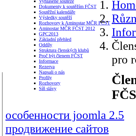
Hom
Vyhlášené soutěže
Dokumenty k soutěžím FČST
Soutěžní kalendáře
Různ
Výsledky soutěží
Rozhovory k Aminostar MČR FČST
Info
Aminostar MČR FČST 2012
GPC2013
Základní přehled
Člen
Oddíly
Struktura členských klubů
pro 
Proč být členem FČST
Informace
Rezerva
Napsali o nás
Člen
Profily
Rozhovory
Síň slávy
FČS
особенности joomla 2.5
продвижение сайтов