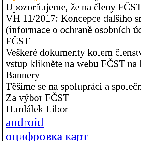
Upozorňujeme, že na členy FČST 
VH 11/2017: Koncepce dalšího 
(informace o ochraně osobních ú
FČST
Veškeré dokumenty kolem členstv
vstup klikněte na webu FČST na
Bannery
Těšíme se na spolupráci a společ
Za výbor FČST
Hurdálek Libor
android
оцифровка карт