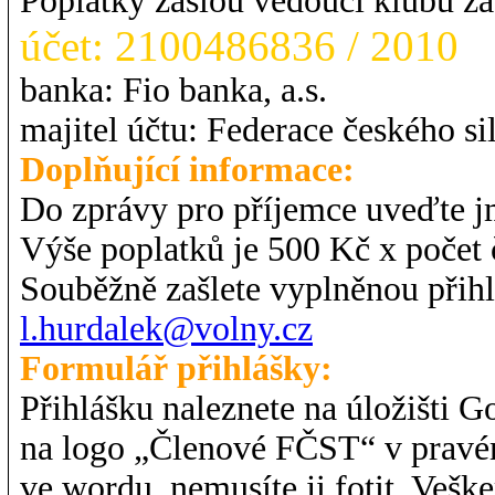
Poplatky zašlou vedoucí klubů za 
účet: 2100486836 / 2010
banka: Fio banka, a.s.
majitel účtu: Federace českého si
Doplňující informace:
Do zprávy pro příjemce uveďte jm
Výše poplatků je 500 Kč x počet 
Souběžně zašlete vyplněnou přihl
l.hurdalek@volny.cz
Formulář přihlášky:
Přihlášku naleznete na úložišti 
na logo „Členové FČST“ v pravém 
ve wordu, nemusíte ji fotit. Veš