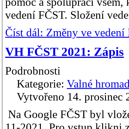
pomoc a spolupráci všem, k
vedení FČST. Složení veden
Číst dál: Změny ve veden
VH FČST 2021: Zápis
Podrobnosti
Kategorie:
Valné hroma
Vytvořeno 14. prosinec
Na Google FČST byl vlože
11-2021. Pro vstup klikni 