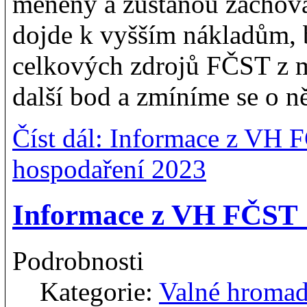
měněny a zůstanou zachová
dojde k vyšším nákladům, 
celkových zdrojů FČST z mi
další bod a zmíníme se o ně
Číst dál: Informace z VH 
hospodaření 2023
Informace z VH FČST 1
Podrobnosti
Kategorie:
Valné hroma