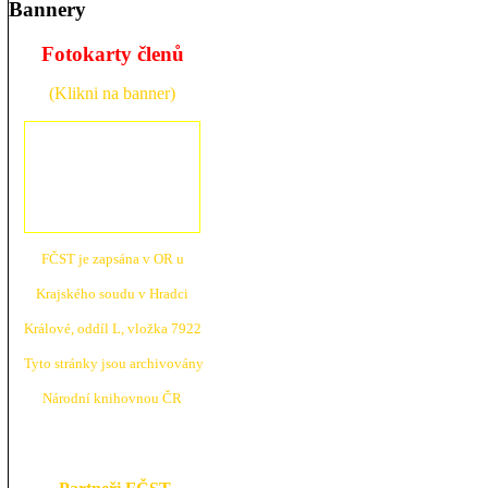
Bannery
Fotokarty členů
(Klikni na banner)
FČST je zapsána v OR u
Krajské
ho soudu v Hradci
Králové, oddíl L, vložka 7922
Tyto stránky jsou archivovány
N
árodní knihovnou ČR