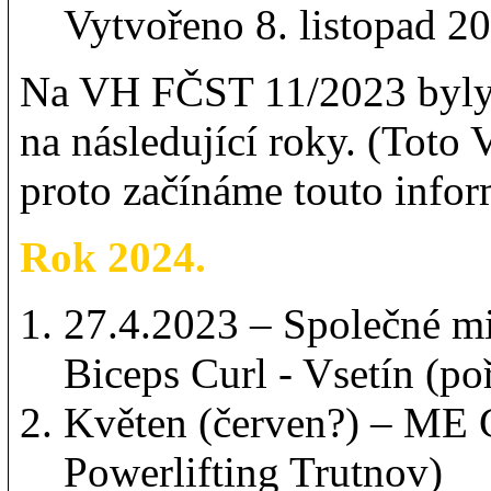
Vytvořeno 8. listopad 2
Na VH FČST 11/2023 byly p
na následující roky. (Toto 
proto začínáme touto infor
Rok 2024.
27.4.2023 – Společné m
Biceps Curl - Vsetín (po
Květen (červen?) – ME 
Powerlifting Trutnov)