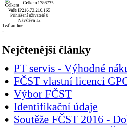
Celkem
1786735
Vaše IP
216.73.216.165
Přihlášení uživatelé
0
Návštěva
12
Teď on-line
-
Nejčtenější články
PT servis - Výhodné nák
FČST vlastní licenci GP
Výbor FČST
Identifikační údaje
Soutěže FČST 2016 - Do