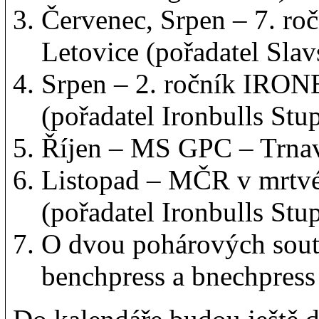
Červenec, Srpen – 7. ro
Letovice (pořadatel Sla
Srpen – 2. ročník IRO
(pořadatel Ironbulls Stu
Říjen – MS GPC – Trna
Listopad – MČR v mrtv
(pořadatel Ironbulls Stu
O dvou pohárových soutěž
benchpress a bnechpress