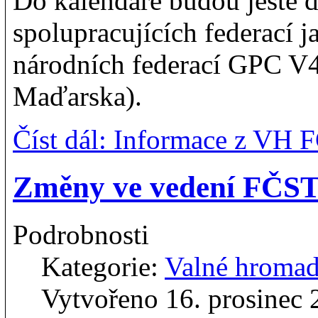
Do kalendáře budou ještě 
spolupracujících federací j
národních federací GPC V4
Maďarska).
Číst dál: Informace z VH 
Změny ve vedení FČS
Podrobnosti
Kategorie:
Valné hroma
Vytvořeno 16. prosinec