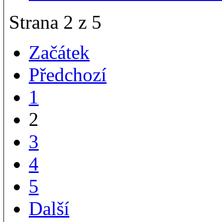
Strana 2 z 5
Začátek
Předchozí
1
2
3
4
5
Další