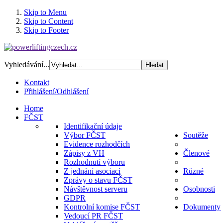
Skip to Menu
Skip to Content
Skip to Footer
Vyhledávání...
Kontakt
Přihlášení/Odhlášení
Home
FČST
Identifikační údaje
Výbor FČST
Soutěže
Evidence rozhodčích
Zápisy z VH
Členové
Rozhodnutí výboru
Z jednání asociací
Různé
Zprávy o stavu FČST
Návštěvnost serveru
Osobnosti
GDPR
Kontrolní komise FČST
Dokumenty
Vedoucí PR FČST