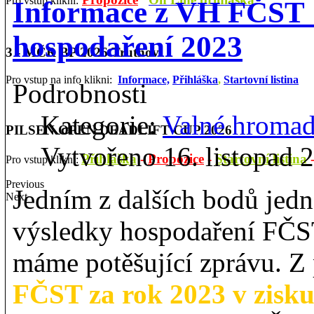
Pro vstup klikni:
Informace z VH FČST 
hospodaření 2023
3 - MČR BP 2026 Trutnov
Pro vstup na info klikni:
Informace,
Přihláška
,
Startovní listina
Podrobnosti
Kategorie:
Valné hroma
PILSEN OPEN DEADLIFT CUP 2026
Vytvořeno 16. listopad 
Přihláška
-
Propozice
-
Startovní listina
Pro vstup klikni:
Previous
J
edním z dalších bodů jed
Next
výsledky hospodaření FČST
máme potěšující zprávu. Z
FČST za rok 2023 v zisku