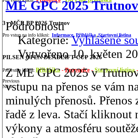
Pro vstup klikni:
ME GPC 2025 Trutnov:
Podrobnosti
3 - MČR BP 2026 Trutnov
Pro vstup na info klikni:
Informace,
Přihláška
,
Startovní listina
Kategorie:
Vyhlášené so
Vytvořeno 10. květen 2
PILSEN OPEN DEADLIFT CUP 2026
Z ME GPC 2025 v Trutnově 
Přihláška
-
Propozice
-
Startovní listina
Pro vstup klikni:
Previous
vstupu na přenos se vám n
Next
minulých přenosů. Přenos
řadě z leva. Stačí kliknout
výkony a atmosféru soutěž