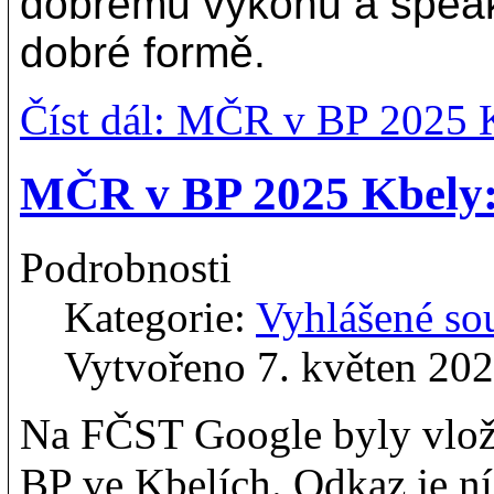
dobrému výkonu a speak
dobré formě.
Číst dál: MČR v BP 2025 
MČR v BP 2025 Kbely: 
Podrobnosti
Kategorie:
Vyhlášené so
Vytvořeno 7. květen 20
Na FČST Google byly vlo
BP ve Kbelích. Odkaz je ní