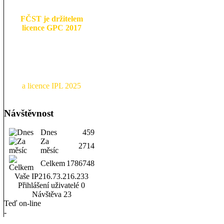
FČST je držitelem
licence GPC 2017
a licence IPL 2025
Návštěvnost
Dnes
459
Za
2714
měsíc
Celkem
1786748
Vaše IP
216.73.216.233
Přihlášení uživatelé
0
Návštěva
23
Teď on-line
-