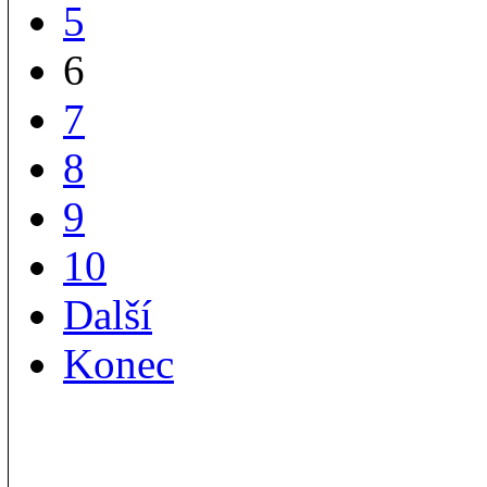
5
6
7
8
9
10
Další
Konec