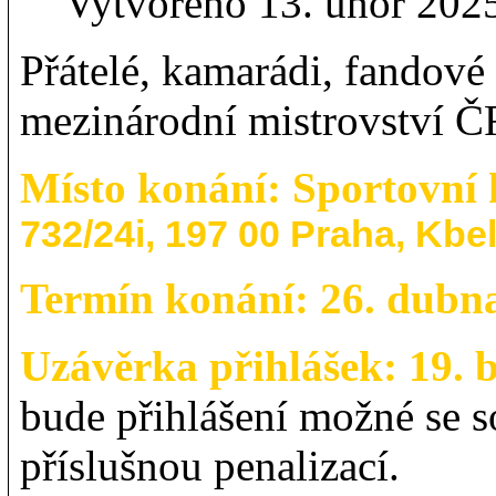
Vytvořeno 13. únor 202
Přátelé, kamarádi, fandové
mezinárodní mistrovství Č
Místo konání:
Sportovní
732/24i, 197 00 Praha, Kbe
Termín konání: 26. dubn
Uzávěrka přihlášek: 19. 
bude přihlášení možné se s
příslušnou penalizací.