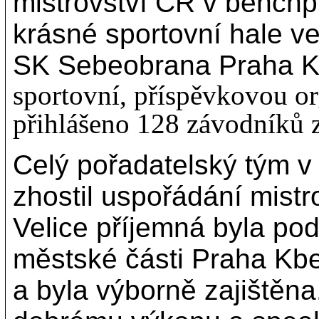
mistrovství ČR v benchp
krásné sportovní hale v
SK Sebeobrana Praha K
sportovní, příspěvkovou or
přihlášeno 128 závodníků 
Celý pořadatelský tým v
zhostil uspořádání mistr
Velice příjemná byla p
městské části Praha Kbe
a byla výborně zajištěna.