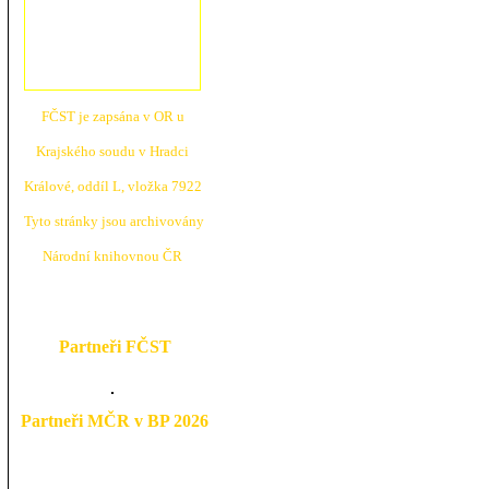
FČST je zapsána v OR u
Krajské
ho soudu v Hradci
Králové, oddíl L, vložka 7922
Tyto stránky jsou archivovány
N
árodní knihovnou ČR
Partneři FČST
Partneři MČR v BP 2026