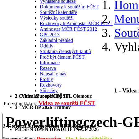
Hom
Vyhlášené soutěže
Dokumenty k soutěžím FČST
Soutěžní kalendáře
Menu
Výsledky soutěží
Rozhovory k Aminostar MČR FČST
Sout
Aminostar MČR FČST 2012
GPC2013
Základní přehled
Vyhl
Oddíly
Struktura členských klubů
Proč být členem FČST
Informace
Rezerva
Napsali o nás
Profily
Rozhovory
1 - Videa
Síň slávy
1 - Videa ze soutěží FČST
2 Central Europe Cup IPL Olomouc
Videa ze soutěží FČST
Pro vstup klikni:
3 - MČR BP 2026 Trutnov
Powerliftingczech-
2 Central Europe Cup IPL Olomouc
PILSEN OPEN DEADLIFT CUP 2026
Propozice
On Line přihláška