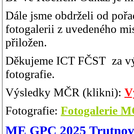
Dále jsme obdrželi od pořa
fotogalerii z uvedeného mi
přiložen.
Děkujeme ICT FČST za vý
fotografie.
V
ýsledky MČR (klikni):
V
Fotografie:
Fotogalerie 
ME GPC 2025 Trutnov: 