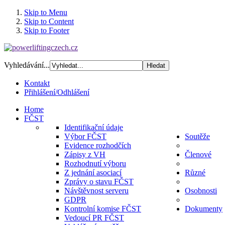
Skip to Menu
Skip to Content
Skip to Footer
Vyhledávání...
Kontakt
Přihlášení/Odhlášení
Home
FČST
Identifikační údaje
Výbor FČST
Soutěže
Evidence rozhodčích
Zápisy z VH
Členové
Rozhodnutí výboru
Z jednání asociací
Různé
Zprávy o stavu FČST
Návštěvnost serveru
Osobnosti
GDPR
Kontrolní komise FČST
Dokumenty
Vedoucí PR FČST