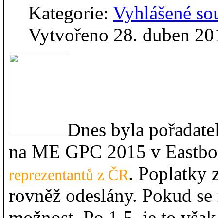
Kategorie:
Vyhlášené so
Vytvořeno 28. duben 20
Dnes byla pořadate
na ME GPC 2015 v Eastbou
. Poplatky z
reprezentantů z ČR
rovněž odeslány. Pokud se n
možnost. Po 1.5. je to vša