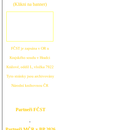
(Klikni na banner)
FČST je zapsána v OR u
Krajské
ho soudu v Hradci
Králové, oddíl L, vložka 7922
Tyto stránky jsou archivovány
N
árodní knihovnou ČR
Partneři FČST
Partneři MČR v BP 2026