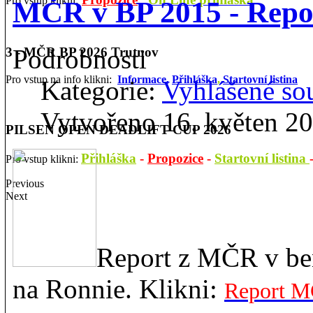
Pro vstup klikni:
MČR v BP 2015 - Repo
Podrobnosti
3 - MČR BP 2026 Trutnov
Pro vstup na info klikni:
Informace,
Přihláška
,
Startovní listina
Kategorie:
Vyhlášené so
Vytvořeno 16. květen 2
PILSEN OPEN DEADLIFT CUP 2026
Přihláška
-
Propozice
-
Startovní listina
Pro vstup klikni:
Previous
Next
Report z MČR v ben
na Ronnie. Klikni:
Report M