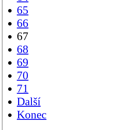
65
66
67
68
69
70
71
Další
Konec