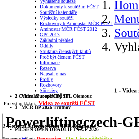
Hom
Vyhlášené soutěže
Dokumenty k soutěžím FČST
Soutěžní kalendáře
Menu
Výsledky soutěží
Rozhovory k Aminostar MČR FČST
Sout
Aminostar MČR FČST 2012
GPC2013
Základní přehled
Vyhl
Oddíly
Struktura členských klubů
Proč být členem FČST
Informace
Rezerva
Napsali o nás
Profily
Rozhovory
1 - Videa
Síň slávy
1 - Videa ze soutěží FČST
2 Central Europe Cup IPL Olomouc
Videa ze soutěží FČST
Pro vstup klikni:
3 - MČR BP 2026 Trutnov
Powerliftingczech-
2 Central Europe Cup IPL Olomouc
PILSEN OPEN DEADLIFT CUP 2026
Propozice
On Line přihláška