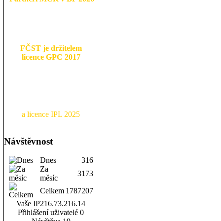
FČST je držitelem
licence GPC 2017
a licence IPL 2025
Návštěvnost
Dnes
316
Za
3173
měsíc
Celkem
1787207
Vaše IP
216.73.216.14
Přihlášení uživatelé
0