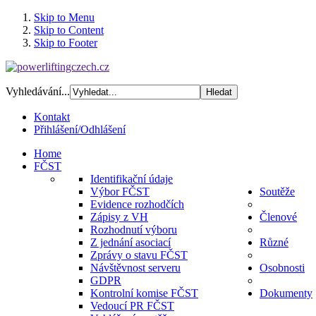
Skip to Menu
Skip to Content
Skip to Footer
Vyhledávání...
Kontakt
Přihlášení/Odhlášení
Home
FČST
Identifikační údaje
Výbor FČST
Soutěže
Evidence rozhodčích
Zápisy z VH
Členové
Rozhodnutí výboru
Z jednání asociací
Různé
Zprávy o stavu FČST
Návštěvnost serveru
Osobnosti
GDPR
Kontrolní komise FČST
Dokumenty
Vedoucí PR FČST