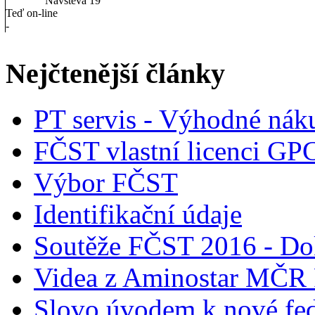
Návštěva
19
Teď on-line
-
Nejčtenější články
PT servis - Výhodné nák
FČST vlastní licenci GP
Výbor FČST
Identifikační údaje
Soutěže FČST 2016 - Do
Videa z Aminostar MČR
Slovo úvodem k nové fed