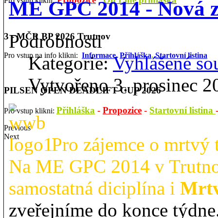
Pro vstup klikni:
ME GPC 2014 - Nová 
Podrobnosti
3 - MČR BP 2026 Trutnov
Pro vstup na info klikni:
Informace,
Přihláška
,
Startovní listina
Kategorie:
Vyhlášené so
Vytvořeno 3. prosinec 2
PILSEN OPEN DEADLIFT CUP 2026
Přihláška
-
Propozice
-
Startovní listina
Pro vstup klikni:
Previous
Next
Pro zájemce o mrtvý
Na ME GPC 2014 v Trutnov
samostatná diciplína i
Mrtv
zveřejníme do konce týdne