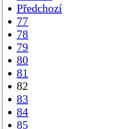
Předchozí
77
78
79
80
81
82
83
84
85