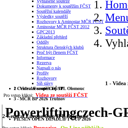
Hom
Vyhlášené soutěže
Dokumenty k soutěžím FČST
Soutěžní kalendáře
Menu
Výsledky soutěží
Rozhovory k Aminostar MČR FČST
Sout
Aminostar MČR FČST 2012
GPC2013
Základní přehled
Vyhl
Oddíly
Struktura členských klubů
Proč být členem FČST
Informace
Rezerva
Napsali o nás
Profily
Rozhovory
1 - Videa
Síň slávy
1 - Videa ze soutěží FČST
2 Central Europe Cup IPL Olomouc
Videa ze soutěží FČST
Pro vstup klikni:
3 - MČR BP 2026 Trutnov
Powerliftingczech-
2 Central Europe Cup IPL Olomouc
PILSEN OPEN DEADLIFT CUP 2026
Propozice
On Line přihláška