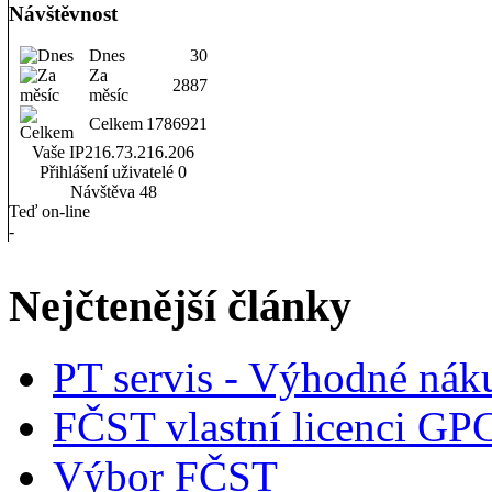
Návštěvnost
Dnes
30
Za
2887
měsíc
Celkem
1786921
Vaše IP
216.73.216.206
Přihlášení uživatelé
0
Návštěva
48
Teď on-line
-
Nejčtenější články
PT servis - Výhodné nák
FČST vlastní licenci GP
Výbor FČST