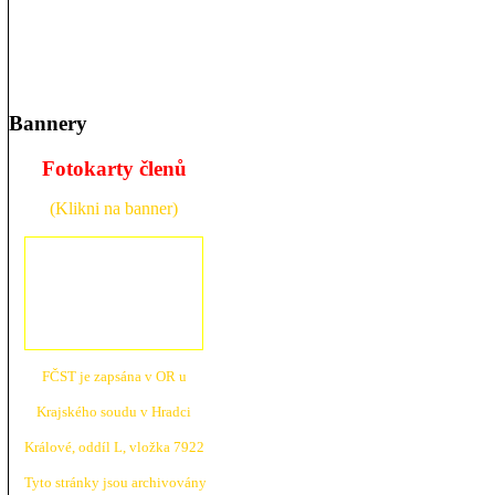
Bannery
Fotokarty členů
(Klikni na banner)
FČST je zapsána v OR u
Krajské
ho soudu v Hradci
Králové, oddíl L, vložka 7922
Tyto stránky jsou archivovány