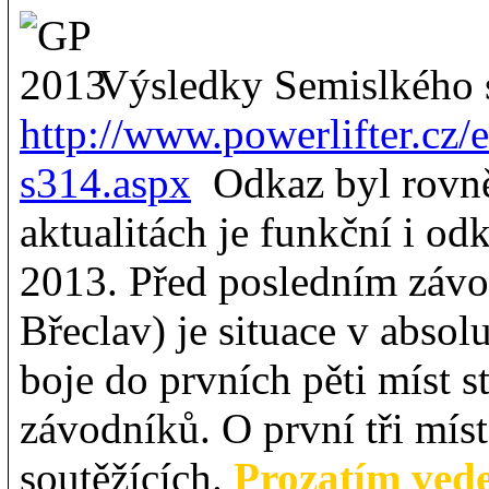
Výsledky Semislkého s
http://www.powerlifter.cz/
s314.aspx
Odkaz byl rovněž
aktualitách je funkční i od
2013. Před posledním závo
Břeclav) je situace v absol
boje do prvních pěti míst s
závodníků. O první tři mís
soutěžících.
Prozatím ved