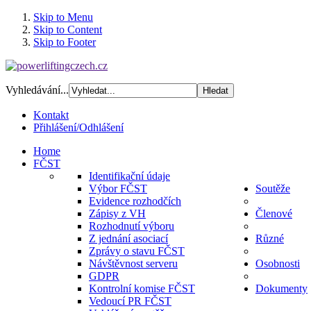
Skip to Menu
Skip to Content
Skip to Footer
Vyhledávání...
Kontakt
Přihlášení/Odhlášení
Home
FČST
Identifikační údaje
Výbor FČST
Soutěže
Evidence rozhodčích
Zápisy z VH
Členové
Rozhodnutí výboru
Z jednání asociací
Různé
Zprávy o stavu FČST
Návštěvnost serveru
Osobnosti
GDPR
Kontrolní komise FČST
Dokumenty
Vedoucí PR FČST