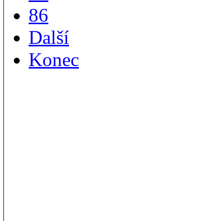
86
Další
Konec