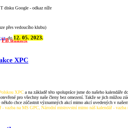
ST disku Google - odkaz níže
ze přes vedoucího klubu)
12. 05. 2023
.cz
do
.
-
FB událost
 akce XPC
 Polskou XPC
a na základě této spolupráce jsme do našeho kalendáře 
a otevřené pro všechny naše členy bez omezení. Takže se jich můžou zúč
e někdo chce zúčastnit významných akcí mimo akcí uvedených v našem k
 - vazba na MS GPC, Národní mistrovstní mimo náš kalendář - va