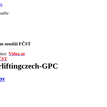
ch
outěže
 ze soutěží FČST
Videa ze
likni:
FČST
liftingczech-GPC
ny