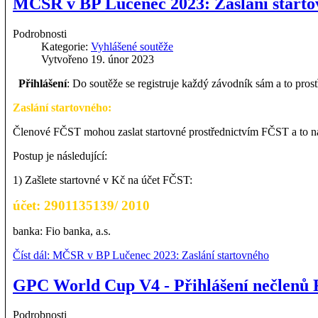
MČSR v BP Lučenec 2023: Zaslání start
Podrobnosti
Kategorie:
Vyhlášené soutěže
Vytvořeno 19. únor 2023
Přihlášení
: Do soutěže se registruje každý závodník sám a to prost
Zaslání startovného:
Členové FČST mohou zaslat startovné prostřednictvím FČST a to
Postup je následující:
1) Zašlete startovné v Kč na účet FČST:
účet:
2901135139/ 2010
banka: Fio banka, a.s.
Číst dál: MČSR v BP Lučenec 2023: Zaslání startovného
GPC World Cup V4 - Přihlášení nečlenů 
Podrobnosti