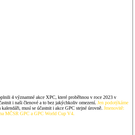
doplnili 4 významné akce XPC, které proběhnou v roce 2023 v
astnit i naši členové a to bez jakýchkoliv omezení.
Jen podotýkáme
alendáři, musí se účastnit i akce GPC stejné úrovně.
Jmenovitě:
zba na MČSR GPC a GPC World Cup V4.