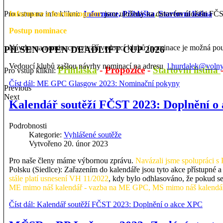
Pro vstup na info klikni:
Informace,
Přihláška
,
Startovní listina
Informace a harmonogram
: j
sou uloženy na datovém úložišti FČ
Postup nominace
Návrhy na nominace vytváří vedoucí klubů (nominace je možná pou
PILSEN OPEN DEADLIFT CUP 2026
Vedoucí klubů zašlou návrhy nominací na adresu
l.hurdalek@volny
Přihláška
-
Propozice
-
Startovní listina
Pro vstup klikni:
Číst dál: ME GPC Glasgow 2023: Nominační pokyny
Previous
Next
Kalendář soutěží FČST 2023: Doplnění o
Podrobnosti
Kategorie:
Vyhlášené soutěže
Vytvořeno 20. únor 2023
Pro naše členy máme výbornou zprávu.
Navázali jsme spolupráci s
Polsku (Siedlce): Zařazením do kalendáře jsou tyto akce přístupné 
stále platí usnesení VH 11/2022
, kdy bylo odhlasováno, že pokud s
ME mimo náš kalendář - vazba na ME GPC, MS mimo náš kalendář
Číst dál: Kalendář soutěží FČST 2023: Doplnění o akce XPC