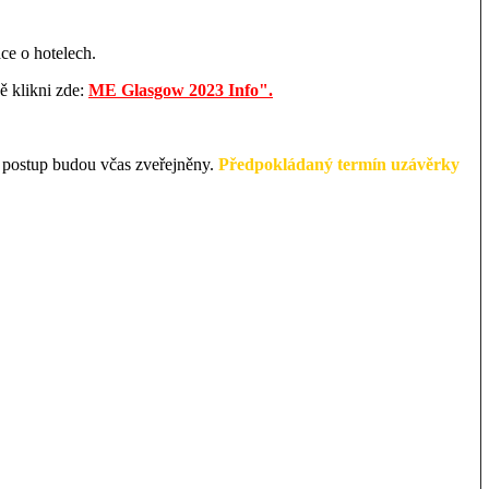
e o hotelech.
 klikni zde:
ME Glasgow 2023 Info".
a postup budou včas zveřejněny.
Předpokládaný termín uzávěrky