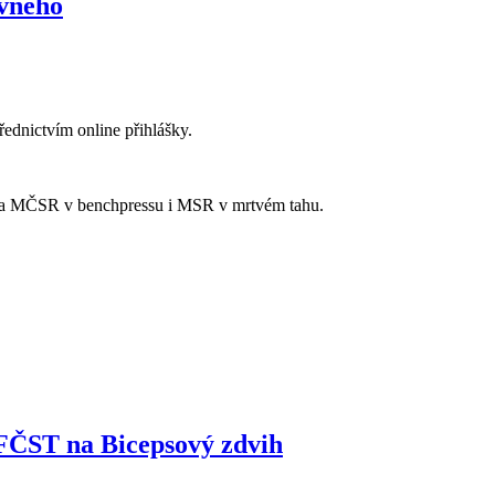
ovného
řednictvím online přihlášky.
 na MČSR v benchpressu i MSR v mrtvém tahu.
FČST na Bicepsový zdvih