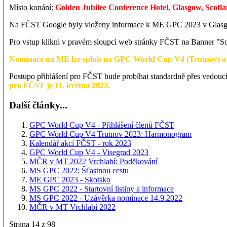
Místo konání:
Golden Jubilee Conference Hotel, Glasgow, Scot
Na FČST Google byly vloženy informace k ME GPC 2023 v Glasgow
Pro vstup klikni v pravém sloupci web stránky FČST na Banner "S
Nominace na ME lze splnit na GPC World Cup V4 (Trutnov) 
Postupo přihlášení pro FČST bude probíhat standardně přes vedoucí
pro FČST je 11. května 2023.
Další články...
GPC World Cup V4 - Přihlášení členů FČST
GPC World Cup V4 Trutnov 2023: Harmonogram
Kalendář akcí FČST - rok 2023
GPC World Cup V4 - Visegrad 2023
MČR v MT 2022 Vrchlabí: Poděkování
MS GPC 2022: Šťastnou cestu
ME GPC 2023 - Skotsko
MS GPC 2022 - Startovní listiny a informace
MS GPC 2022 - Uzávěrka nominace 14.9.2022
MČR v MT Vrchlabí 2022
Strana 14 z 98