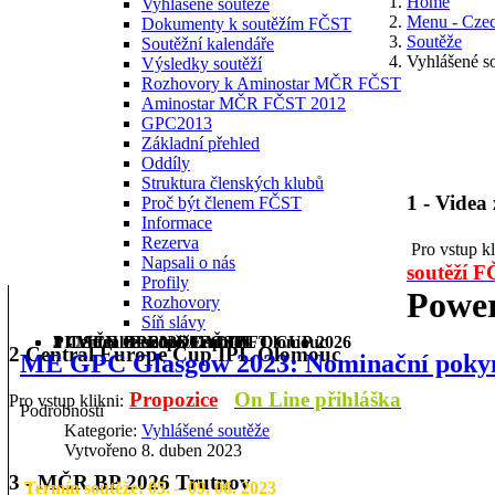
Home
Vyhlášené soutěže
Menu - Cze
Dokumenty k soutěžím FČST
Soutěže
Soutěžní kalendáře
Vyhlášené s
Výsledky soutěží
Rozhovory k Aminostar MČR FČST
Aminostar MČR FČST 2012
GPC2013
Základní přehled
Oddíly
Struktura členských klubů
1 - Videa
Proč být členem FČST
Informace
Rezerva
Pro vstup k
Napsali o nás
soutěží 
Profily
Power
Rozhovory
Síň slávy
1 - Videa ze soutěží FČST
2 Central Europe Cup IPL Olomouc
3 - MČR BP 2026 Trutnov
PILSEN OPEN DEADLIFT CUP 2026
2 Central Europe Cup IPL Olomouc
ME GPC Glasgow 2023: Nominační poky
Propozice
On Line přihláška
Pro vstup klikni:
Podrobnosti
Kategorie:
Vyhlášené soutěže
Vytvořeno 8. duben 2023
3 - MČR BP 2026 Trutnov
Termín soutěže: 05. – 09. 06. 2023