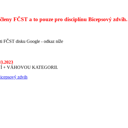
členy FČST a to pouze pro disciplínu Bicepsový zdvih.
šti FČST disku Google - odkaz níže
03.2023
ZENÍ + VÁHOVOU KATEGORII.
Bicepsový zdvih