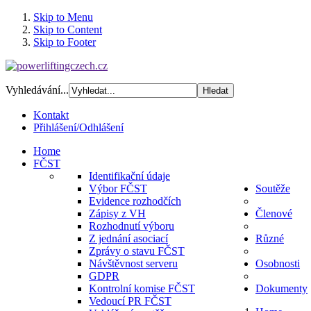
Skip to Menu
Skip to Content
Skip to Footer
Vyhledávání...
Kontakt
Přihlášení/Odhlášení
Home
FČST
Identifikační údaje
Výbor FČST
Soutěže
Evidence rozhodčích
Zápisy z VH
Členové
Rozhodnutí výboru
Z jednání asociací
Různé
Zprávy o stavu FČST
Návštěvnost serveru
Osobnosti
GDPR
Kontrolní komise FČST
Dokumenty
Vedoucí PR FČST