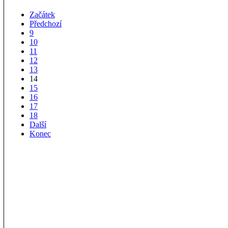
Začátek
Předchozí
9
10
11
12
13
14
15
16
17
18
Další
Konec