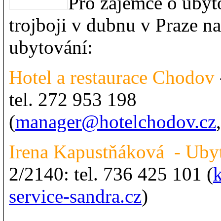
Pro zájemce o uby
trojboji v dubnu v Praze n
ubytování:
Hotel a restaurace Chodov
tel. 272 953 198
(
manager@hotelchodov.cz
Irena Kapustňáková - Ubyt
2/2140: tel. 736 425 101 (
service-sandra.cz
)