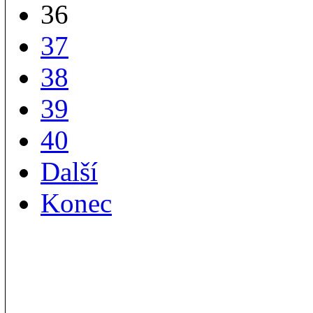
36
37
38
39
40
Další
Konec