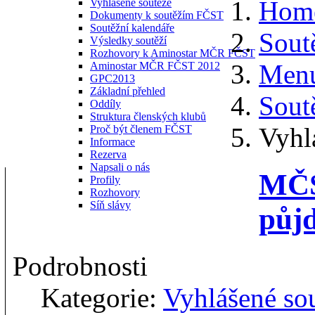
Hom
Vyhlášené soutěže
Dokumenty k soutěžím FČST
Soutěžní kalendáře
Sout
Výsledky soutěží
Rozhovory k Aminostar MČR FČST
Menu
Aminostar MČR FČST 2012
GPC2013
Základní přehled
Sout
Oddíly
Struktura členských klubů
Vyhl
Proč být členem FČST
Informace
Rezerva
Napsali o nás
MČS
Profily
Rozhovory
Síň slávy
půjd
Podrobnosti
Kategorie:
Vyhlášené so