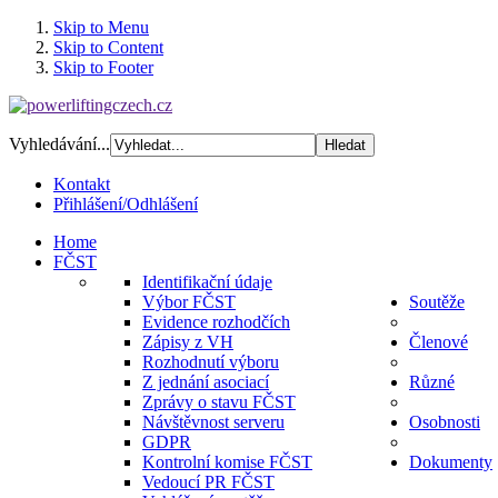
Skip to Menu
Skip to Content
Skip to Footer
Vyhledávání...
Kontakt
Přihlášení/Odhlášení
Home
FČST
Identifikační údaje
Výbor FČST
Soutěže
Evidence rozhodčích
Zápisy z VH
Členové
Rozhodnutí výboru
Z jednání asociací
Různé
Zprávy o stavu FČST
Návštěvnost serveru
Osobnosti
GDPR
Kontrolní komise FČST
Dokumenty
Vedoucí PR FČST