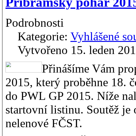
Příbramský pohár 2015
Podrobnosti
Kategorie:
Vyhlášené so
Vytvořeno 15. leden 20
Přinášíme Vám pro
2015, který proběhne 18. č
do PWL GP 2015. Níže nalez
startovní listinu. Soutěž je
nelenové FČST.