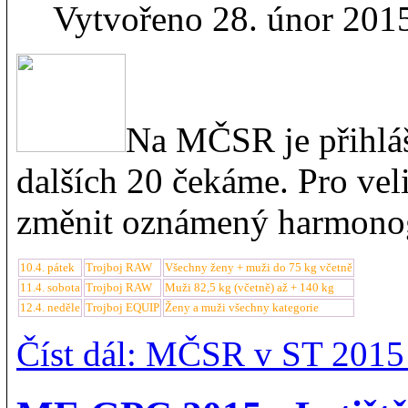
Vytvořeno 28. únor 201
Na MČSR je přihláš
dalších 20 čekáme. Pro vel
změnit oznámený harmonog
10.4. pátek
Trojboj RAW
Všechny ženy + muži do 75 kg včetně
11.4. sobota
Trojboj RAW
Muži 82,5 kg (včetně) až + 140 kg
12.4. neděle
Trojboj EQUIP
Ženy a muži všechny kategorie
Číst dál: MČSR v ST 2015