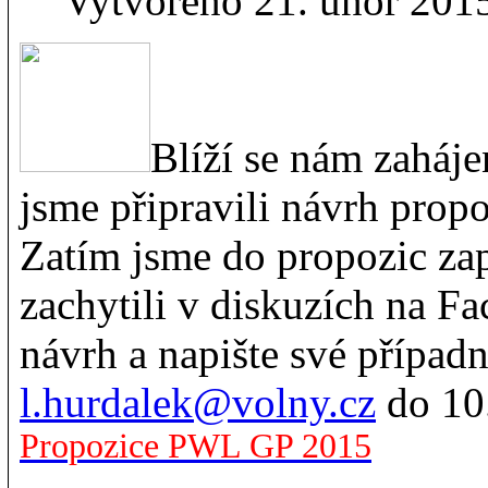
Vytvořeno 21. únor 201
Blíží se nám zaháje
jsme připravili návrh prop
Zatím jsme do propozic zap
zachytili v diskuzích na F
návrh a napište své případ
l.hurdalek@volny.cz
do 10.
Propozice PWL GP 2015