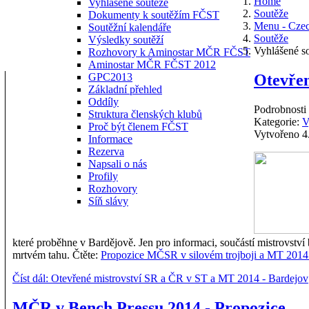
Home
Vyhlášené soutěže
Soutěže
Dokumenty k soutěžím FČST
Menu - Cze
Soutěžní kalendáře
Soutěže
Výsledky soutěží
Vyhlášené s
Rozhovory k Aminostar MČR FČST
Aminostar MČR FČST 2012
Otevřen
GPC2013
Základní přehled
Oddíly
Podrobnosti
Struktura členských klubů
Kategorie:
V
Proč být členem FČST
Vytvořeno 4
Informace
Rezerva
Napsali o nás
Profily
Rozhovory
Síň slávy
které proběhne v Bardějově. Jen pro informaci, součástí mistrovst
mrtvém tahu. Čtěte:
Propozice MČSR v silovém trojboji a MT 2014 
Číst dál: Otevřené mistrovství SR a ČR v ST a MT 2014 - Bardejov
MČR v Bench Pressu 2014 - Propozice