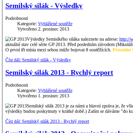
Semilský silák - Výsledky
Podrobnosti
Kategorie:
Vyhlášené soutěže
Vytvořeno 2. prosinec 2013
Výsledky Semislkého siláka naleznete na adrese:
http://
aktuální stav celé série GP 2013. Před posledním závodem (Mikulášsk
O první tři místa mezi sebou může bojovat 8 soutěžících.
Prozatím 
Číst dál: Semilský silák - Výsledky
Semilský silák 2013 - Rychlý report
Podrobnosti
Kategorie:
Vyhlášené soutěže
Vytvořeno 1. prosinec 2013
Semilský silák 2013 je za námi a hlavní zpráva je, že vš
výsledky budou poskytnuty v krátké době.) Zatím se dáváme "do kup
Číst dál: Semilský silák 2013 - Rychlý report