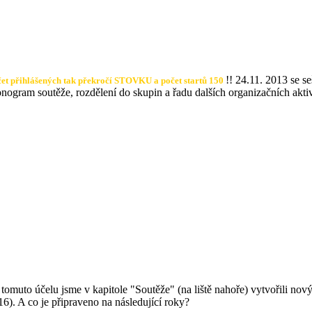
!! 24.11. 2013 se s
et přihlášených tak překročí STOVKU a počet startů 150
nogram soutěže, rozdělení do skupin a řadu dalších organizačních aktiv
 tomuto účelu jsme v kapitole "Soutěže" (na liště nahoře) vytvořili nov
16). A co je připraveno na následující roky?