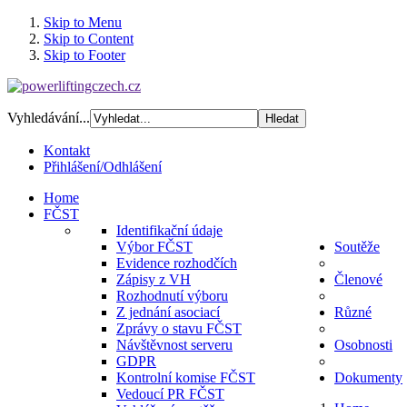
Skip to Menu
Skip to Content
Skip to Footer
Vyhledávání...
Kontakt
Přihlášení/Odhlášení
Home
FČST
Identifikační údaje
Výbor FČST
Soutěže
Evidence rozhodčích
Zápisy z VH
Členové
Rozhodnutí výboru
Z jednání asociací
Různé
Zprávy o stavu FČST
Návštěvnost serveru
Osobnosti
GDPR
Kontrolní komise FČST
Dokumenty
Vedoucí PR FČST