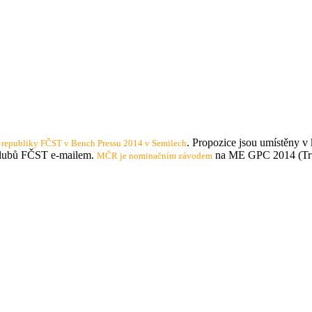
. Propozice jsou umístěny v
é republiky FČST v Bench Pressu 2014 v Semilech
í klubů FČST e-mailem.
na ME GPC 2014 (Tru
MČR je nominačním závodem