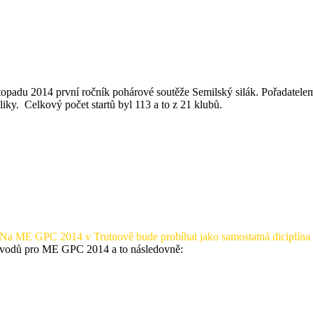
padu 2014 první ročník pohárové soutěže Semilský silák. Pořadatelem 
bliky. Celkový počet startů byl 113 a to z 21 klubů.
Na ME GPC 2014 v Trutnově bude probíhat jako samostatná diciplína
závodů pro ME GPC 2014 a to následovně: