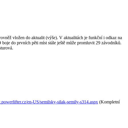
vněž vložen do aktualit (výše). V aktualitách je funkční i odkaz na
 boje do prvních pěti míst stále ještě může promluvit 29 závodníků.
sturová.
.powerlifter.cz/en-US/semilsky-silak-semily-s314.aspx
(Kompletní