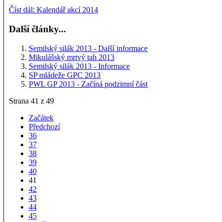
Číst dál: Kalendář akcí 2014
Další články...
Semilský silák 2013 - Další informace
Mikulášský mrtvý tah 2013
Semilský silák 2013 - Informace
SP mládeže GPC 2013
PWL GP 2013 - Začíná podzimní část
Strana 41 z 49
Začátek
Předchozí
36
37
38
39
40
41
42
43
44
45