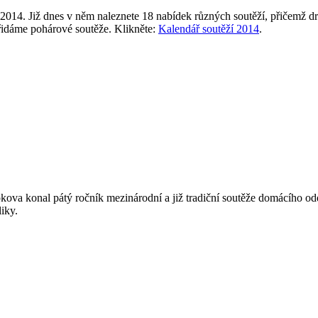
014. Již dnes v něm naleznete 18 nabídek různých soutěží, přičemž drt
přidáme pohárové soutěže. Klikněte:
Kalendář soutěží 2014
.
va konal pátý ročník mezinárodní a již tradiční soutěže domácího odd
iky.