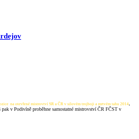
ardejov
,
ozice na otevřené mistrovtví SR a ČR v silovém trojboji a mrtvém tahu 2014
014 pak v Podivíně proběhne samostatné mistrovství ČR FČST v