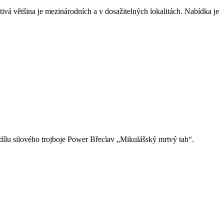
ivá většina je mezinárodních a v dosažitelných lokalitách. Nabídka je
ílu silového trojboje Power Břeclav „Mikulášský mrtvý tah“.