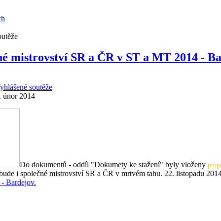
ch
outěže
é mistrovství SR a ČR v ST a MT 2014 - B
yhlášené soutěže
. únor 2014
Do dokumentů - oddíl "Dokumety ke stažení" byly vloženy
prop
ví bude i společné mistrovství SR a ČR v mrtvém tahu. 22. listopadu 2
- Bardejov.