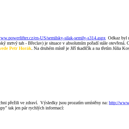
www.powerlifter.cz/en-US/semilsky-silak-semily-s314.aspx
Odkaz byl ro
ý mrtvý tah - Břeclav) je situace v absolutním pořadí stále otevřená. O
vede Petr Horák
. Na druhém místě je Jiří tkadlčík a na třetím Júlia Ko
ichni přežili ve zdraví. Výsledky jsou prozatím umístěny na:
http://www
y" tak jen pár rychlých informací: