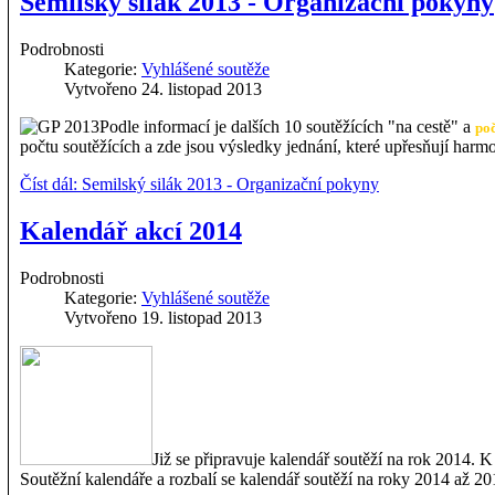
Semilský silák 2013 - Organizační pokyny
Podrobnosti
Kategorie:
Vyhlášené soutěže
Vytvořeno 24. listopad 2013
Podle informací je dalších 10 soutěžících "na cestě" a
poč
počtu soutěžících a zde jsou výsledky jednání, které upřesňují harmo
Číst dál: Semilský silák 2013 - Organizační pokyny
Kalendář akcí 2014
Podrobnosti
Kategorie:
Vyhlášené soutěže
Vytvořeno 19. listopad 2013
Již se připravuje kalendář soutěží na rok 2014. K
Soutěžní kalendáře a rozbalí se kalendář soutěží na roky 2014 až 20