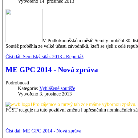
Vytvořeno 14. prosinec 2013
V Podkrkonošském městě Semily proběhl 30. listo
Soutěž proběhla ze velké účasti závodníků, kteří se sjeli z celé repu
Číst dál: Semilský silák 2013 - Reportáž
ME GPC 2014 - Nová zpráva
Podrobnosti
Kategorie:
Vyhlášené soutěže
Vytvořeno 3. prosinec 2013
Pro zájemce o mrtvý tah zde máme výbornou zprávu.
FČST reaguje na tuto pozitivní změnu i upřesněním nominačních 
Číst dál: ME GPC 2014 - Nová zpráva