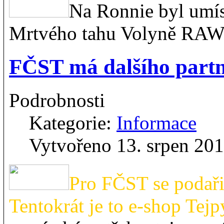
Na Ronnie byl umís
Mrtvého tahu Volyně RAW 
FČST má dalšího part
Podrobnosti
Kategorie:
Informace
Vytvořeno 13. srpen 20
Pro FČST se podařil
Tentokrát je to e-shop Tejpy