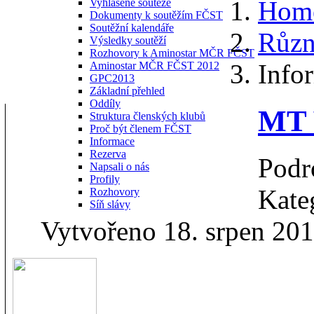
Hom
Vyhlášené soutěže
Dokumenty k soutěžím FČST
Soutěžní kalendáře
Různ
Výsledky soutěží
Rozhovory k Aminostar MČR FČST
Info
Aminostar MČR FČST 2012
GPC2013
Základní přehled
Oddíly
MT 
Struktura členských klubů
Proč být členem FČST
Informace
Rezerva
Podr
Napsali o nás
Profily
Kate
Rozhovory
Síň slávy
Vytvořeno 18. srpen 20