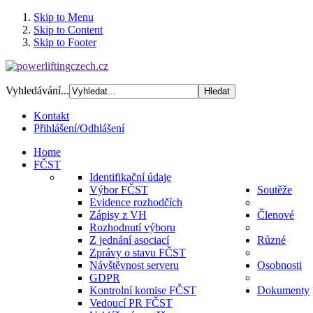
Skip to Menu
Skip to Content
Skip to Footer
Vyhledávání...
Kontakt
Přihlášení/Odhlášení
Home
FČST
Identifikační údaje
Výbor FČST
Soutěže
Evidence rozhodčích
Zápisy z VH
Členové
Rozhodnutí výboru
Z jednání asociací
Různé
Zprávy o stavu FČST
Návštěvnost serveru
Osobnosti
GDPR
Kontrolní komise FČST
Dokumenty
Vedoucí PR FČST