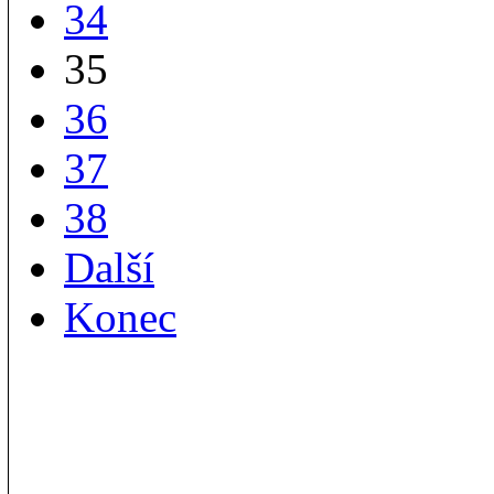
34
35
36
37
38
Další
Konec