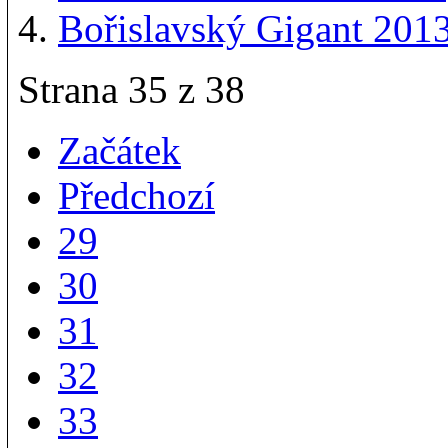
Bořislavský Gigant 2013
Strana 35 z 38
Začátek
Předchozí
29
30
31
32
33