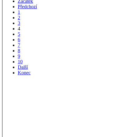
Začátek
Předchozí
1
2
3
4
5
6
7
8
9
10
Další
Konec