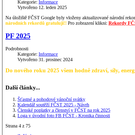
Kategorie:
Informace
Vytvořeno 12. leden 2025
Na úložiště FČST Google byly vloženy aktualizované národní rekord
národních rekordů gratuluji!!
Pro zobrazení klikni:
Rekordy F
PF 2025
Podrobnosti
Kategorie:
Informace
Vytvořeno 31. prosinec 2024
Do nového roku 2025 všem hodně zdraví, síly, energie
Další články...
Šťastné a pohodové vánoční svátky
Kalendář soutěží FČST 2025 - Návrh
Členské poplatky a členství v FČST na rok 2025
Loga v úvodní foto FB FČST - Kronika činnosti
Strana 4 z 75