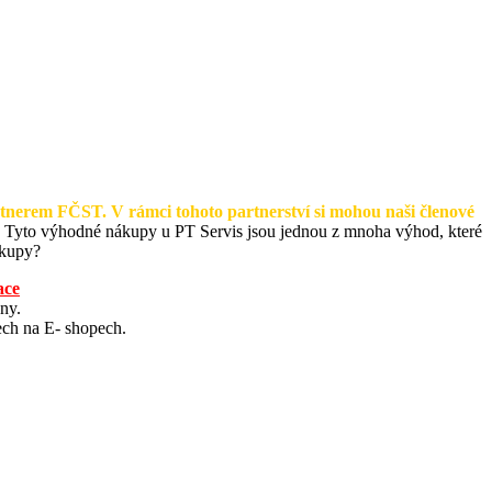
artnerem FČST. V rámci tohoto partnerství si mohou naši členové
y. Tyto výhodné nákupy u PT Servis jsou jednou z mnoha výhod, které
ákupy?
ace
ny.
ech na E- shopech.