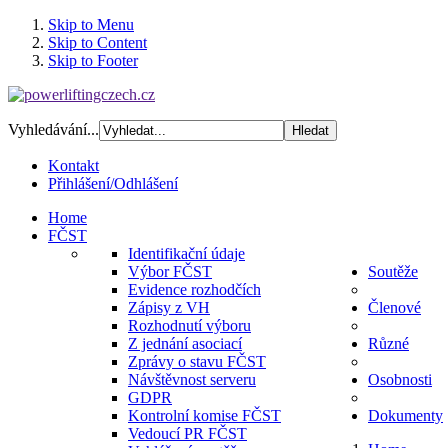
Skip to Menu
Skip to Content
Skip to Footer
Vyhledávání...
Kontakt
Přihlášení/Odhlášení
Home
FČST
Identifikační údaje
Výbor FČST
Soutěže
Evidence rozhodčích
Zápisy z VH
Členové
Rozhodnutí výboru
Z jednání asociací
Různé
Zprávy o stavu FČST
Návštěvnost serveru
Osobnosti
GDPR
Kontrolní komise FČST
Dokumenty
Vedoucí PR FČST