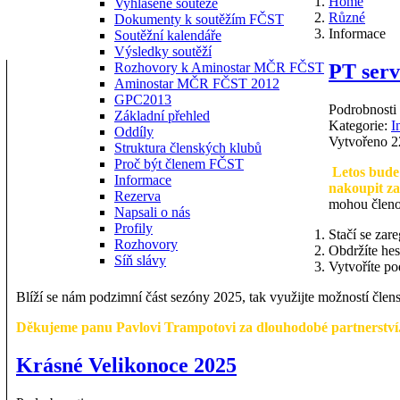
Home
Vyhlášené soutěže
Různé
Dokumenty k soutěžím FČST
Informace
Soutěžní kalendáře
Výsledky soutěží
PT serv
Rozhovory k Aminostar MČR FČST
Aminostar MČR FČST 2012
GPC2013
Podrobnosti
Základní přehled
Kategorie:
I
Oddíly
Vytvořeno 2
Struktura členských klubů
Proč být členem FČST
Letos bude 
Informace
nakoupit za
Rezerva
mohou členov
Napsali o nás
Profily
Stačí se zar
Rozhovory
Obdržíte he
Síň slávy
Vytvoříte po
Blíží se nám podzimní část sezóny 2025, tak využijte možností člen
Děkujeme panu Pavlovi Trampotovi za dlouhodobé partnerství. 
Krásné Velikonoce 2025