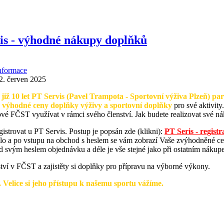
is - výhodné nákupy doplňků
nformace
2. červen 2025
již 10 let PT Servis (Pavel Trampota - Sportovní výživa Plzeň) p
 výhodné ceny doplňky výživy a sportovní doplňky
pro své aktivit
é FČST využívat v rámci svého členství. Jak budete realizovat své n
egistrovat u PT Servis. Postup je popsán zde (klikni):
PT Seris - registr
slo a po vstupu na obchod s heslem se vám zobrazí Vaše zvýhodněné ce
d svým heslem objednávku a déle je vše stejné jako při ostatním nákup
ství v FČST a zajistěty si doplňky pro přípravu na výborné výkony.
Velice si jeho přístupu k našemu sportu vážíme.