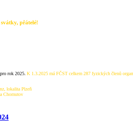
svátky, přátelé!
pro rok 2025.
K 1.3.2025 má FČST celkem 287 fyzických členů organ
z, lokalita Plzeň
lita Chomutov
024