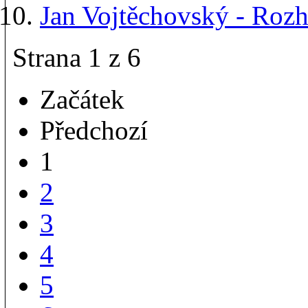
Jan Vojtěchovský - Ro
Strana 1 z 6
Začátek
Předchozí
1
2
3
4
5