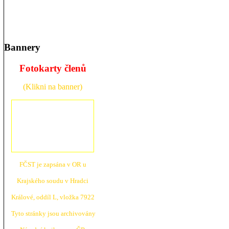
Bannery
Fotokarty členů
(Klikni na banner)
FČST je zapsána v OR u
Krajské
ho soudu v Hradci
Králové, oddíl L, vložka 7922
Tyto stránky jsou archivovány