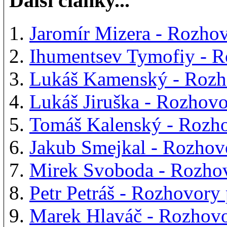
Další články...
Jaromír Mizera - Rozh
Ihumentsev Tymofiy - 
Lukáš Kamenský - Roz
Lukáš Jiruška - Rozho
Tomáš Kalenský - Rozh
Jakub Smejkal - Rozho
Mirek Svoboda - Rozho
Petr Petráš - Rozhovor
Marek Hlaváč - Rozhov