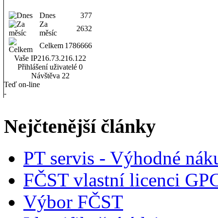
Dnes
377
Za
2632
měsíc
Celkem
1786666
Vaše IP
216.73.216.122
Přihlášení uživatelé
0
Návštěva
22
Teď on-line
-
Nejčtenější články
PT servis - Výhodné nák
FČST vlastní licenci GP
Výbor FČST