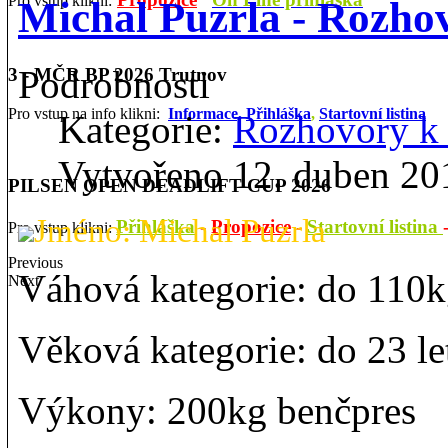
Pro vstup klikni:
Michal Puzrla - Rozh
Podrobnosti
3 - MČR BP 2026 Trutnov
Pro vstup na info klikni:
Informace,
Přihláška
,
Startovní listina
Kategorie:
Rozhovory 
Vytvořeno 12. duben 20
PILSEN OPEN DEADLIFT CUP 2026
Jméno: Michal Puzrla
Přihláška
-
Propozice
-
Startovní listina
Pro vstup klikni:
Previous
Váhová kategorie: do 110
Next
Věková kategorie: do 23 le
Výkony: 200kg benčpres