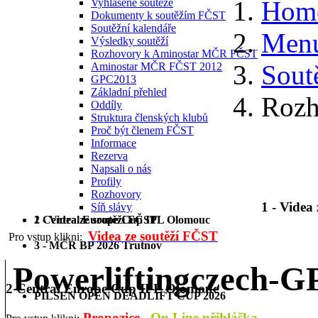
Hom
Vyhlášené soutěže
Dokumenty k soutěžím FČST
Soutěžní kalendáře
Menu
Výsledky soutěží
Rozhovory k Aminostar MČR FČST
Sout
Aminostar MČR FČST 2012
GPC2013
Základní přehled
Roz
Oddíly
Struktura členských klubů
Proč být členem FČST
Informace
Rezerva
Napsali o nás
Profily
Rozhovory
1 - Videa
Síň slávy
1 - Videa ze soutěží FČST
2 Central Europe Cup IPL Olomouc
Videa ze soutěží FČST
Pro vstup klikni:
3 - MČR BP 2026 Trutnov
Powerliftingczech-
2 Central Europe Cup IPL Olomouc
PILSEN OPEN DEADLIFT CUP 2026
Propozice
On Line přihláška