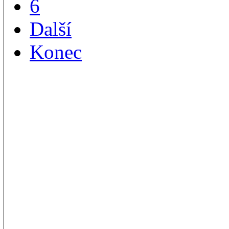
6
Další
Konec