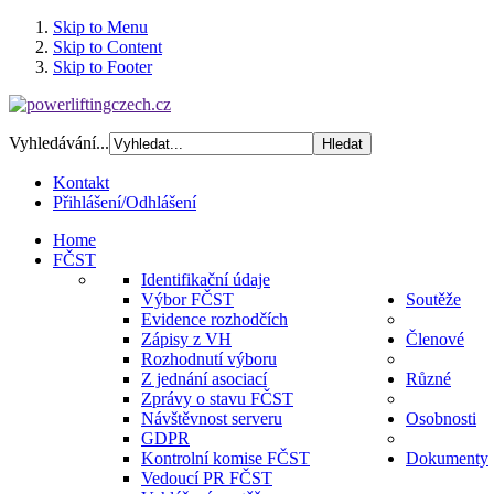
Skip to Menu
Skip to Content
Skip to Footer
Vyhledávání...
Kontakt
Přihlášení/Odhlášení
Home
FČST
Identifikační údaje
Výbor FČST
Soutěže
Evidence rozhodčích
Zápisy z VH
Členové
Rozhodnutí výboru
Z jednání asociací
Různé
Zprávy o stavu FČST
Návštěvnost serveru
Osobnosti
GDPR
Kontrolní komise FČST
Dokumenty
Vedoucí PR FČST