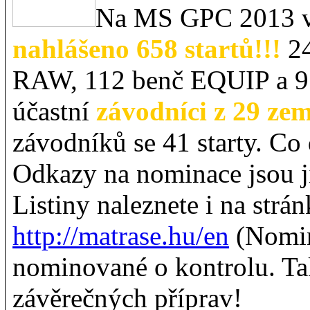
Na MS GPC 2013 
nahlášeno 658 startů!!!
24
RAW, 112 benč EQUIP a 95
účastní
závodníci z 29 zemí
závodníků se 41 starty. Co 
Odkazy na nominace jsou j
Listiny naleznete i na strá
http://matrase.hu/en
(Nomina
nominované o kontrolu. Ta
závěrečných příprav!