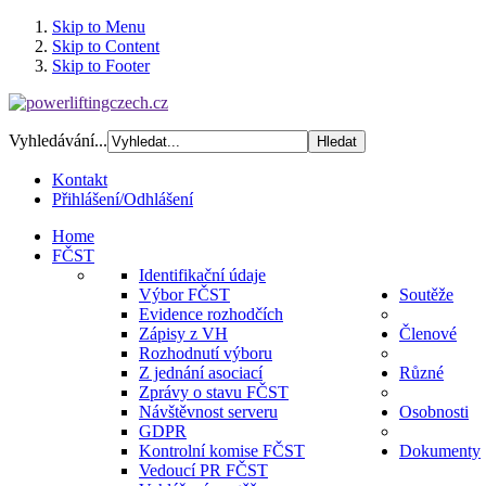
Skip to Menu
Skip to Content
Skip to Footer
Vyhledávání...
Kontakt
Přihlášení/Odhlášení
Home
FČST
Identifikační údaje
Výbor FČST
Soutěže
Evidence rozhodčích
Zápisy z VH
Členové
Rozhodnutí výboru
Z jednání asociací
Různé
Zprávy o stavu FČST
Návštěvnost serveru
Osobnosti
GDPR
Kontrolní komise FČST
Dokumenty
Vedoucí PR FČST