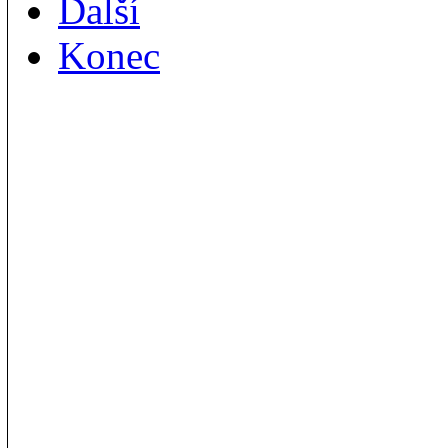
Další
Konec