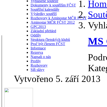
Hom
Vyhlášené soutěže
Dokumenty k soutěžím FČST
Soutěžní kalendáře
Sout
Výsledky soutěží
Rozhovory k Aminostar MČR FČST
Vyhl
Aminostar MČR FČST 2012
GPC2013
Základní přehled
Oddíly
MS G
Struktura členských klubů
Proč být členem FČST
Informace
Rezerva
Podr
Napsali o nás
Profily
Kate
Rozhovory
Síň slávy
Vytvořeno 5. září 2013