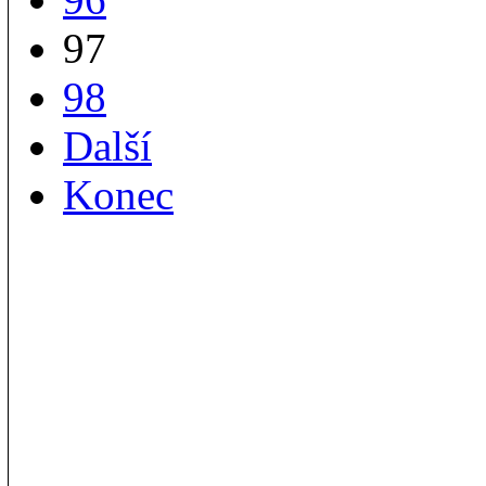
97
98
Další
Konec