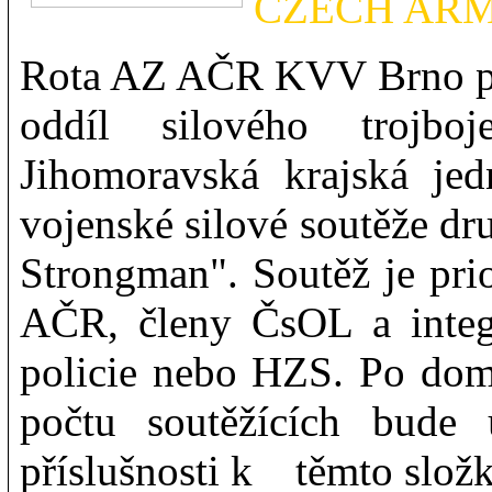
CZECH AR
Rota AZ AČR KVV Brno pl
oddíl silového troj
Jihomoravská krajská jed
vojenské silové soutěže dr
Strongman". Soutěž je pri
AČR, členy ČsOL a integ
policie nebo HZS. Po dom
počtu soutěžících bude
příslušnosti k těmto slož