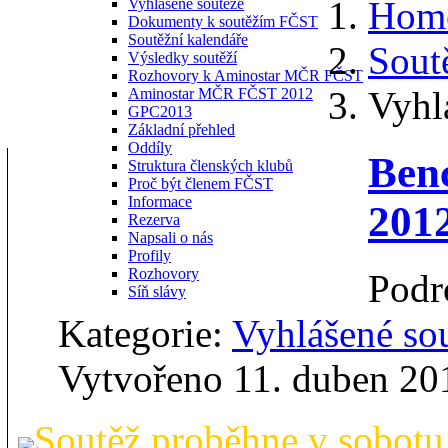
Hom
Vyhlášené soutěže
Dokumenty k soutěžím FČST
Soutěžní kalendáře
Sout
Výsledky soutěží
Rozhovory k Aminostar MČR FČST
Vyhl
Aminostar MČR FČST 2012
GPC2013
Základní přehled
Oddíly
Ben
Struktura členských klubů
Proč být členem FČST
Informace
2012
Rezerva
Napsali o nás
Profily
Rozhovory
Podr
Síň slávy
Kategorie:
Vyhlášené so
Vytvořeno 11. duben 20
Soutěž proběhne v sobotu