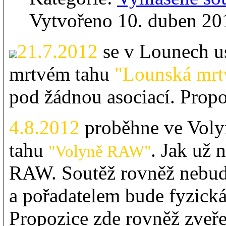
Vytvořeno 10. duben 20
21.7.2012
se v Lounech u
mrtvém tahu
"Lounská mrt
pod žádnou asociací. Propo
4.8.2012
proběhne ve Voly
tahu
. Jak už 
"Volyně RAW"
RAW. Soutěž rovněž nebud
a pořadatelem bude fyzick
Propozice zde rovněž zveř