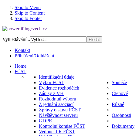
Skip to Menu
Skip to Content
Skip to Footer
Vyhledávání...
Kontakt
Přihlášení/Odhlášení
Home
FČST
Identifikační údaje
Výbor FČST
Soutěže
Evidence rozhodčích
Zápisy z VH
Členové
Rozhodnutí výboru
Z jednání asociací
Různé
Zprávy o stavu FČST
Návštěvnost serveru
Osobnosti
GDPR
Kontrolní komise FČST
Dokumenty
Vedoucí PR FČST