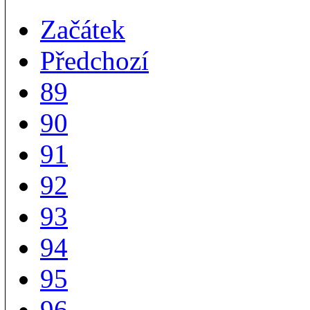
Začátek
Předchozí
89
90
91
92
93
94
95
96