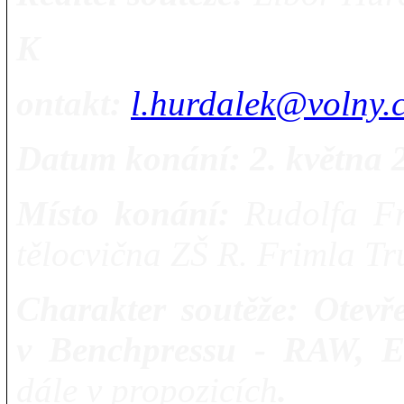
K
ontakt:
l.hurdalek@volny.
Datum konání: 2. května 
Místo konání:
Rudolfa Fr
tělocvična ZŠ R. Frimla Tr
Charakter soutěže:
Otevř
v Benchpressu - RAW, 
dále v propozicích
.