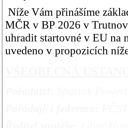
Níže Vám přinášíme zákla
MČR v BP 2026 v Trutnově
uhradit startovné v EU na n
uvedeno v propozicích níž
VŠEOBECNÁ 
Pořadatel:
Spartak Powerli
Pořádající federace:
FČST
Ředitel soutěže:
Libor Hur