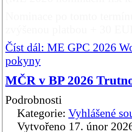
Nominace po tomto termínu
zvýšenou platbou + 30 EU
Číst dál: ME GPC 2026 W
pokyny
MČR v BP 2026 Trutnov
Podrobnosti
Kategorie:
Vyhlášené so
Vytvořeno 17. únor 202