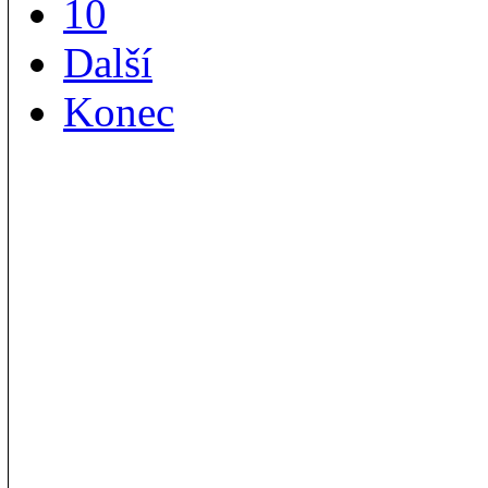
10
Další
Konec