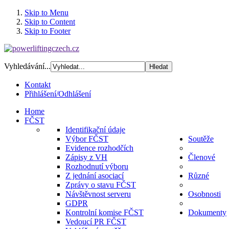
Skip to Menu
Skip to Content
Skip to Footer
Vyhledávání...
Kontakt
Přihlášení/Odhlášení
Home
FČST
Identifikační údaje
Výbor FČST
Soutěže
Evidence rozhodčích
Zápisy z VH
Členové
Rozhodnutí výboru
Z jednání asociací
Různé
Zprávy o stavu FČST
Návštěvnost serveru
Osobnosti
GDPR
Kontrolní komise FČST
Dokumenty
Vedoucí PR FČST