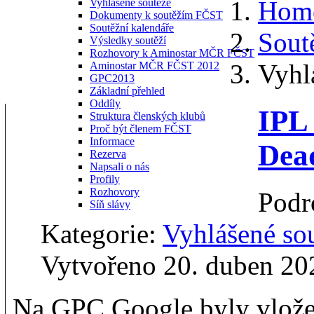
Hom
Vyhlášené soutěže
Dokumenty k soutěžím FČST
Soutěžní kalendáře
Sout
Výsledky soutěží
Rozhovory k Aminostar MČR FČST
Vyhl
Aminostar MČR FČST 2012
GPC2013
Základní přehled
Oddíly
IPL
Struktura členských klubů
Proč být členem FČST
Informace
Dead
Rezerva
Napsali o nás
Profily
Rozhovory
Podr
Síň slávy
Kategorie:
Vyhlášené so
Vytvořeno 20. duben 20
Na GPC Google byly vložen