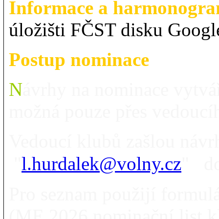
Informace a harmonogr
úložišti FČST disku Google
Postup nominace
N
ávrhy na nominace vytvář
možná pouze přes vedoucí
Vedoucí klubů zašlou návr
"
l.hurdalek@volny.cz
"
d
Pro seznam použijí formulá
(ME 2026 nominační list kl